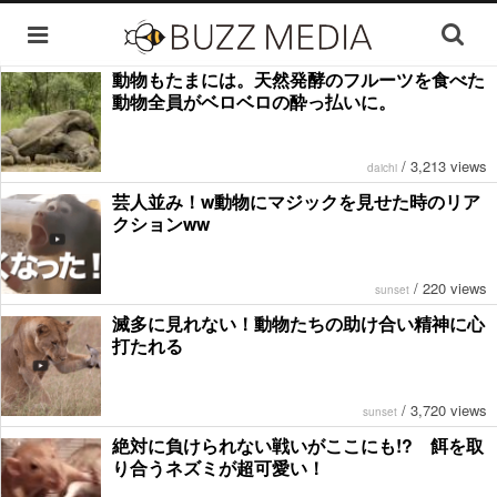
動物もたまには。天然発酵のフルーツを食べた
動物全員がベロベロの酔っ払いに。
/
3,213 views
daichi
芸人並み！w動物にマジックを見せた時のリア
クションww
/
220 views
sunset
滅多に見れない！動物たちの助け合い精神に心
打たれる
/
3,720 views
sunset
絶対に負けられない戦いがここにも!? 餌を取
り合うネズミが超可愛い！