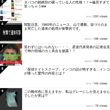
5
タバコの銘柄別の吸っている人の性格！！⇐偏見すぎて
笑っちゃうww
200 views
jene
/
6
閲覧注意。1960年のニュース。山で遭難。宙づりのま
ま死亡した遺体の処理が衝撃的です。
196 views
daichi
/
7
笑わずにはいられない・・・。柔道代表発表の記者会見
で神の領域のカミ具合を披露！！
166 views
daichi
/
8
「探偵ナイトスクープ」インコの話が怖すぎる…インコ
が喋った驚愕の内容とは？
144 views
jene
/
9
この靴何色に見えますか。私はグレーにしか見えません
でしたが実は!?
78 views
daichi
/