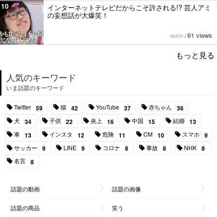
10
インターネットテレビだからこそ許される!? 芸人アミ
の妄想話が大爆笑！
61 views
daichi
/
もっと見る
人気のキーワード
いま話題のキーワード
Twitter
猫
YouTube
赤ちゃん
59
42
37
36
犬
子供
炎上
中国
結婚
34
22
16
15
13
車
インスタ
危険
CM
スマホ
13
12
11
10
9
サッカー
LINE
コロナ
事故
NHK
9
9
8
8
8
名言
8
話題の動画
話題の画像
話題の商品
笑う