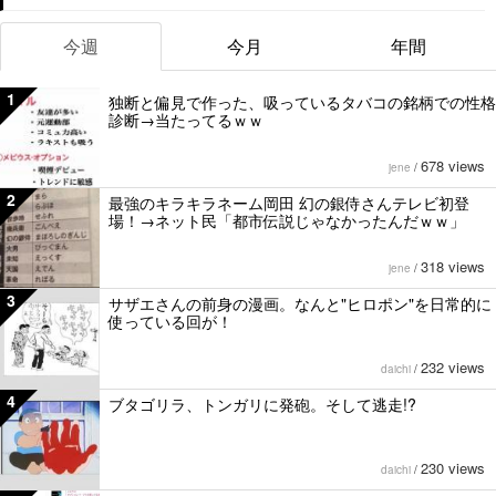
今週
今月
年間
1
独断と偏見で作った、吸っているタバコの銘柄での性格
診断→当たってるｗｗ
678 views
jene
/
2
最強のキラキラネーム岡田 幻の銀侍さんテレビ初登
場！→ネット民「都市伝説じゃなかったんだｗｗ」
318 views
jene
/
3
サザエさんの前身の漫画。なんと"ヒロポン"を日常的に
使っている回が！
232 views
daichi
/
4
ブタゴリラ、トンガリに発砲。そして逃走!?
230 views
daichi
/