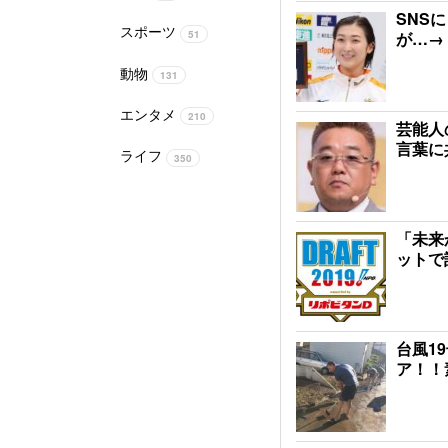
SNS
スポーツ
51
が…→
動物
131
エンタメ
210
芸能人
言葉に
ライフ
350
「未来
ットで
台風1
ア！！