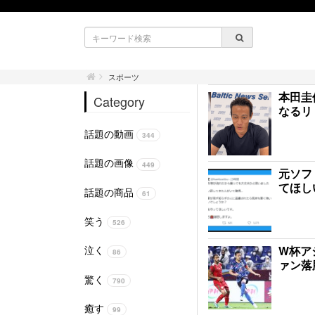
スポーツ
本田圭
Category
なるリ
話題の動画
344
話題の画像
449
元ソフ
てほし
話題の商品
61
笑う
526
W杯ア
泣く
86
ァン落
驚く
790
癒す
99