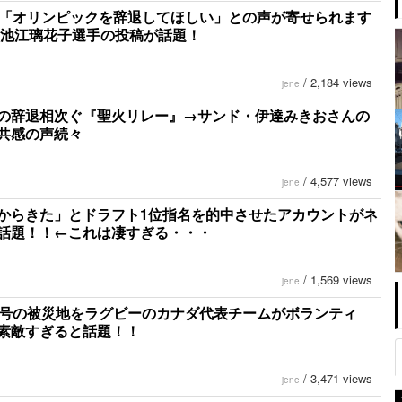
に「オリンピックを辞退してほしい」との声が寄せられます
 池江璃花子選手の投稿が話題！
/
2,184 views
jene
の辞退相次ぐ『聖火リレー』→サンド・伊達みきおさんの
共感の声続々
/
4,577 views
jene
からきた」とドラフト1位指名を的中させたアカウントがネ
話題！！←これは凄すぎる・・・
/
1,569 views
jene
9号の被災地をラグビーのカナダ代表チームがボランティ
素敵すぎると話題！！
/
3,471 views
jene