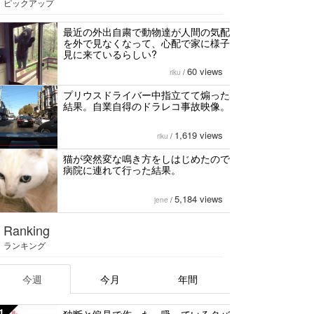
ピックアップ
最近の外出自粛で動物達が人間の気配
を外で見なくなって、心配で家に様子
見に来ているらしい?
60 views
riku
/
プリウスドライバー中指立てて煽った
結果。自業自得のドラレコ事故映像。
1,619 views
riku
/
猫が突然変な鳴き方をしはじめたので
病院に連れて行った結果。
5,184 views
jene
/
Ranking
ランキング
今週
今月
年間
1