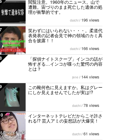
6
閲覧注意。1960年のニュース。山で
遭難。宙づりのまま死亡した遺体の処
理が衝撃的です。
196 views
daichi
/
7
笑わずにはいられない・・・。柔道代
表発表の記者会見で神の領域のカミ具
合を披露！！
166 views
daichi
/
8
「探偵ナイトスクープ」インコの話が
怖すぎる…インコが喋った驚愕の内容
とは？
144 views
jene
/
9
この靴何色に見えますか。私はグレー
にしか見えませんでしたが実は!?
78 views
daichi
/
10
インターネットテレビだからこそ許さ
れる!? 芸人アミの妄想話が大爆笑！
61 views
daichi
/