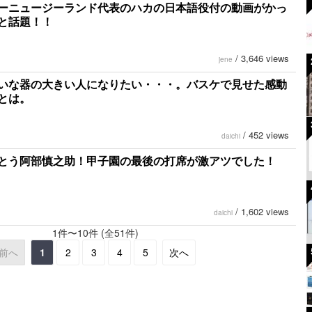
ーニュージーランド代表のハカの日本語役付の動画がかっ
と話題！！
/
3,646 views
jene
いな器の大きい人になりたい・・・。バスケで見せた感動
とは。
/
452 views
daichi
とう阿部慎之助！甲子園の最後の打席が激アツでした！
/
1,602 views
daichi
1件〜10件 (全51件)
前へ
1
2
3
4
5
次へ