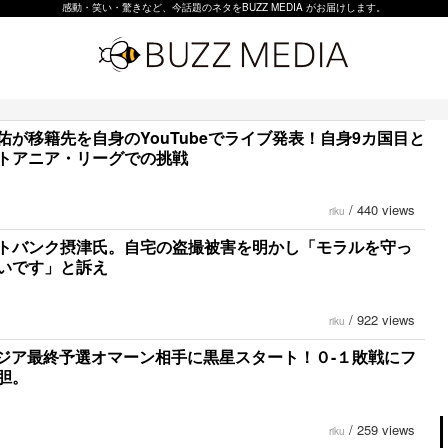
感動・笑い・驚きなど、今話題のネタをBUZZ MEDIA がお届けします。
佑が移籍先を自身のYouTubeでライブ発表！自身9カ国目と
トアニア・リーグでの挑戦
/
440 views
riku
トバンク摂津氏。自宅の盗撮被害を明かし「モラルを守っ
いです」と訴え
/
922 views
riku
ジア最終予選オマーン相手に黒星スタート！０-１敗戦にフ
胆。
/
259 views
riku