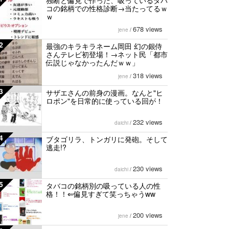
独断と偏見で作った、吸っているタバ
コの銘柄での性格診断→当たってるｗ
ｗ
678 views
jene
/
2
最強のキラキラネーム岡田 幻の銀侍
さんテレビ初登場！→ネット民「都市
伝説じゃなかったんだｗｗ」
318 views
jene
/
3
サザエさんの前身の漫画。なんと"ヒ
ロポン"を日常的に使っている回が！
232 views
daichi
/
4
ブタゴリラ、トンガリに発砲。そして
逃走!?
230 views
daichi
/
5
タバコの銘柄別の吸っている人の性
格！！⇐偏見すぎて笑っちゃうww
200 views
jene
/