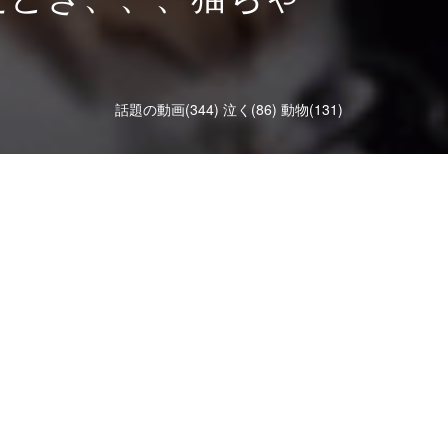
話題の動画(344)
泣く(86)
動物(131)