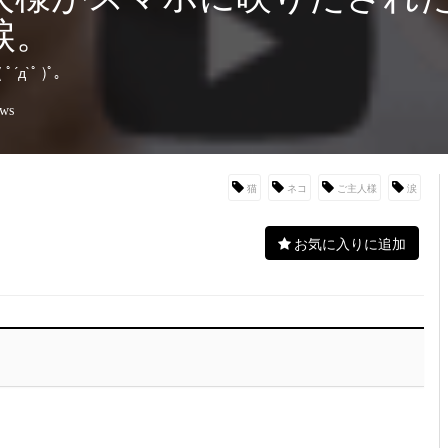
涙。
д`ﾟ )ﾟ｡
ews
猫
ネコ
ご主人様
涙
お気に入りに追加