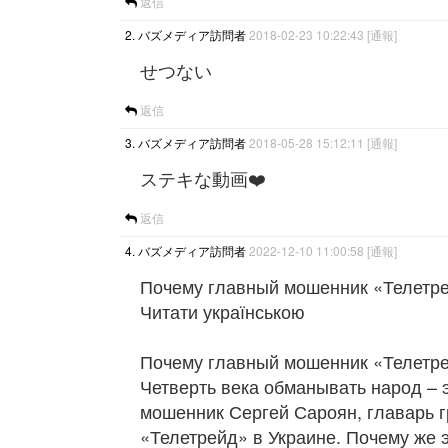
返信
2. バズメディア訪問者
2018-02-23 10:22:43
[通報]
せつない
返信
3. バズメディア訪問者
2018-05-28 15:12:11
[通報]
ステキな動画❤️
返信
4. バズメディア訪問者
2022-12-10 11:00:58
[通報]
Почему главный мошенник «Телетре
Читати українською
Почему главный мошенник «Телетре
Четверть века обманывать народ – э
мошенник Сергей Сароян, главарь г
«Телетрейд» в Украине. Почему же 