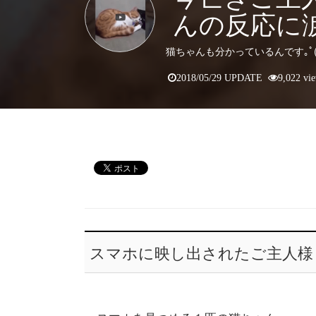
んの反応に
猫ちゃんも分かっているんです｡ﾟ( ﾟ´
2018/05/29 UPDATE
9,022 vi
スマホに映し出されたご主人様