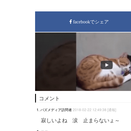
facebookでシェア
コメント
1. バズメディア訪問者
2018-02-22 12:49:38
[通報]
寂しいよね 涙 止まらないょ～