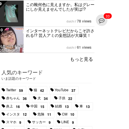
9
この靴何色に見えますか。私はグレー
にしか見えませんでしたが実は!?
33
78 views
daichi
/
10
インターネットテレビだからこそ許さ
れる!? 芸人アミの妄想話が大爆笑！
61 views
daichi
/
もっと見る
人気のキーワード
いま話題のキーワード
Twitter
猫
YouTube
59
42
37
赤ちゃん
犬
子供
36
34
22
炎上
中国
結婚
車
16
15
13
13
インスタ
危険
CM
12
11
10
スマホ
サッカー
LINE
9
9
9