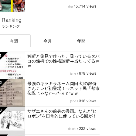
5,714 views
riku
/
Ranking
ランキング
今週
今月
年間
1
独断と偏見で作った、吸っているタバ
コの銘柄での性格診断→当たってるｗ
ｗ
678 views
jene
/
2
最強のキラキラネーム岡田 幻の銀侍
さんテレビ初登場！→ネット民「都市
伝説じゃなかったんだｗｗ」
318 views
jene
/
3
サザエさんの前身の漫画。なんと"ヒ
ロポン"を日常的に使っている回が！
232 views
daichi
/