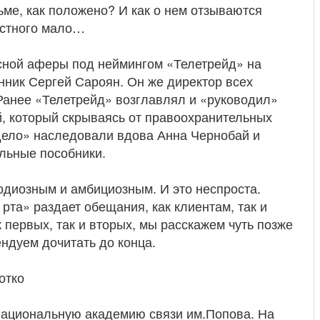
рьме, как положено? И как о нем отзываются
остного мало…
сной аферы под неймингом «Телетрейд» на
ник Сергей Сароян. Он же директор всех
Ранее «Телетрейд» возглавлял и «руководил»
 который скрываясь от правоохранительных
«дело» наследовали вдова Анна Чернобай и
льные пособники.
одиозным и амбициозным. И это неспроста.
рта» раздает обещания, как клиентам, так и
к первых, так и вторых, мы расскажем чуть позже
ндуем дочитать до конца.
отко
 национальную академию связи им.Попова. На