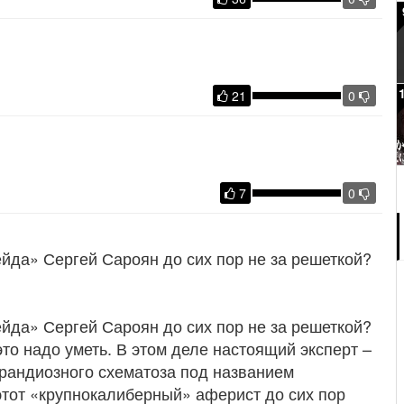
21
0
7
0
йда» Сергей Сароян до сих пор не за решеткой?
йда» Сергей Сароян до сих пор не за решеткой?
то надо уметь. В этом деле настоящий эксперт –
рандиозного схематоза под названием
этот «крупнокалиберный» аферист до сих пор