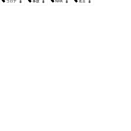
コロナ
事故
NHK
名言
8
8
8
8