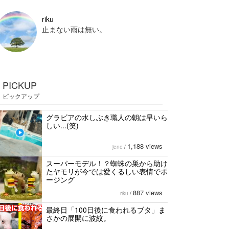
riku
止まない雨は無い。
PICKUP
ピックアップ
グラビアの水しぶき職人の朝は早いら
しい...(笑)
1,188 views
jene
/
スーパーモデル！？蜘蛛の巣から助け
たヤモリが今では愛くるしい表情でポ
ージング
887 views
riku
/
最終日「100日後に食われるブタ」ま
さかの展開に波紋。