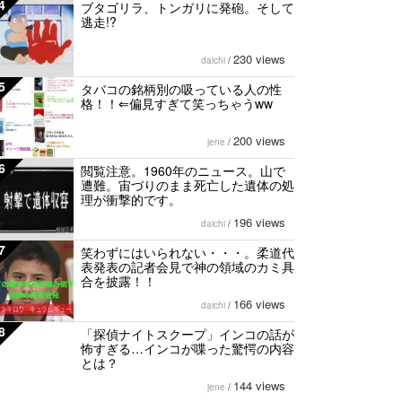
4
ブタゴリラ、トンガリに発砲。そして
逃走!?
230 views
daichi
/
5
タバコの銘柄別の吸っている人の性
格！！⇐偏見すぎて笑っちゃうww
200 views
jene
/
6
閲覧注意。1960年のニュース。山で
遭難。宙づりのまま死亡した遺体の処
理が衝撃的です。
196 views
daichi
/
7
笑わずにはいられない・・・。柔道代
表発表の記者会見で神の領域のカミ具
合を披露！！
166 views
daichi
/
8
「探偵ナイトスクープ」インコの話が
怖すぎる…インコが喋った驚愕の内容
とは？
144 views
jene
/