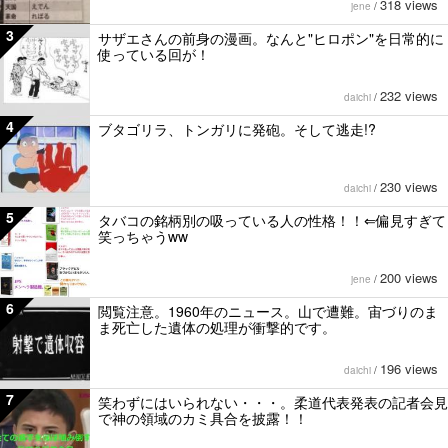
318 views
jene
/
3
サザエさんの前身の漫画。なんと"ヒロポン"を日常的に
使っている回が！
232 views
daichi
/
4
ブタゴリラ、トンガリに発砲。そして逃走!?
230 views
daichi
/
5
タバコの銘柄別の吸っている人の性格！！⇐偏見すぎて
笑っちゃうww
200 views
jene
/
6
閲覧注意。1960年のニュース。山で遭難。宙づりのま
ま死亡した遺体の処理が衝撃的です。
196 views
daichi
/
7
笑わずにはいられない・・・。柔道代表発表の記者会見
で神の領域のカミ具合を披露！！