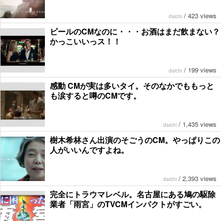
/
423 views
daichi
ビールのCMなのに・・・お酒はまだ飲まない？
かっこいいっス！！
/
199 views
daichi
感動 CMが実は多いタイ。そのなかでももっと
も涙すると噂のCMです。
/
1,435 views
daichi
樹木希林さん出演のそごうのCM。やっぱりこの
人がいいんですよね。
/
2,393 views
daichi
完全にトラウマレベル。名古屋にある鳩の駆除
業者「雨宮」のTVCMインパクトがすごい。