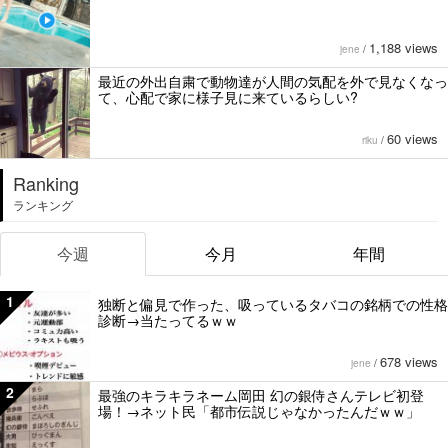
1,188 views
jene
/
最近の外出自粛で動物達が人間の気配を外で見なくなっ
て、心配で家に様子見に来ているらしい?
60 views
riku
/
Ranking
ランキング
今週
今月
年間
1
独断と偏見で作った、吸っているタバコの銘柄での性格
診断→当たってるｗｗ
678 views
jene
/
2
最強のキラキラネーム岡田 幻の銀侍さんテレビ初登
場！→ネット民「都市伝説じゃなかったんだｗｗ」