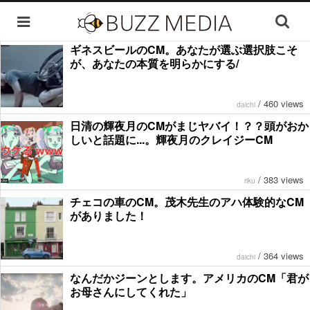
ギネスビールのCM。あなたが選ぶ選択肢こそ
が、あなたの本質を明らかにする/
/
460 views
daichi
日清の輝夜月のCMがまじヤバイ！？？頭がおか
しいと話題に...。輝夜月のクレイジーCM
/
383 views
riku
チェコの車のCM。茂木先生のアハ体験的なCM
がありました！
/
364 views
daichi
なんだかジーンとします。アメリカのCM「君が
お母さんにしてくれた」