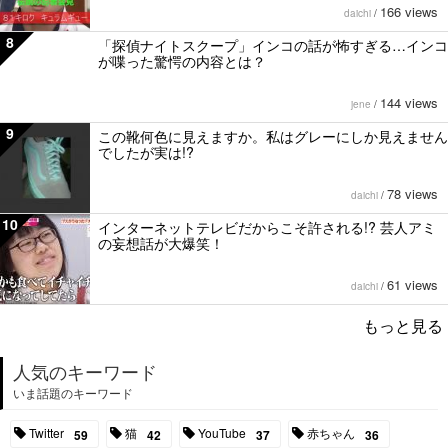
166 views
daichi
/
8
「探偵ナイトスクープ」インコの話が怖すぎる…インコ
が喋った驚愕の内容とは？
144 views
jene
/
9
この靴何色に見えますか。私はグレーにしか見えません
でしたが実は!?
78 views
daichi
/
10
インターネットテレビだからこそ許される!? 芸人アミ
の妄想話が大爆笑！
61 views
daichi
/
もっと見る
人気のキーワード
いま話題のキーワード
Twitter
猫
YouTube
赤ちゃん
59
42
37
36