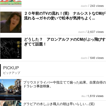
/
243 views
daichi
２０年前のTVの流れ！(笑) ナルシストなCMが
流れる→ガキの使いで松本が気持ちよく...
/
2,637 views
daichi
どうした？ アロンアルファのCMがぶっ飛びす
ぎてて話題！
/
646 views
daichi
PICKUP
ピックアップ
プリウスドライバー中指立てて煽った結果。自業自得の
ドラレコ事故映像。
1,619 views
riku
/
グラビアの水しぶき職人の朝は早いらしい...(笑)