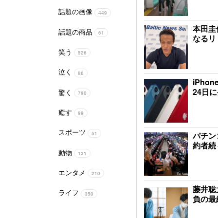
話題の画像
449
本田圭
話題の商品
61
なるリ
笑う
526
泣く
86
iPh
24日
驚く
790
癒す
99
スポーツ
51
パチン
約者続
動物
131
エンタメ
210
藤井聡
ライフ
350
負の最