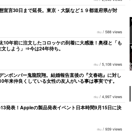
態宣言30日まで延長。東京・大阪など１９都道府県が対
/
588 views
riku
太10年前に注文したコロッケの到着に大感激！奥様と「も
注文しよう」⇒今は24年待ち。
/
5,108 views
riku
デンボンバー鬼龍院翔。結婚報告直後の『文春砲』に対し
10年来仲良くしている女性の友人がいる事は事実です。
/
4,997 views
riku
ne13発表！Appleの製品発表イベント日本時間9月15日に決
/
939 views
riku