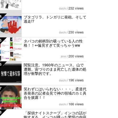
232 views
daichi
/
4
ブタゴリラ、トンガリに発砲。そして
逃走!?
230 views
daichi
/
5
タバコの銘柄別の吸っている人の性
格！！⇐偏見すぎて笑っちゃうww
200 views
jene
/
6
閲覧注意。1960年のニュース。山で
遭難。宙づりのまま死亡した遺体の処
理が衝撃的です。
196 views
daichi
/
7
笑わずにはいられない・・・。柔道代
表発表の記者会見で神の領域のカミ具
合を披露！！
166 views
daichi
/
8
「探偵ナイトスクープ」インコの話が
怖すぎる…インコが喋った驚愕の内容