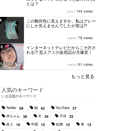
とは？
144 views
jene
/
9
この靴何色に見えますか。私はグレー
にしか見えませんでしたが実は!?
78 views
daichi
/
10
インターネットテレビだからこそ許さ
れる!? 芸人アミの妄想話が大爆笑！
61 views
daichi
/
もっと見る
人気のキーワード
いま話題のキーワード
Twitter
猫
YouTube
59
42
37
赤ちゃん
犬
子供
36
34
22
炎上
中国
結婚
車
16
15
13
13