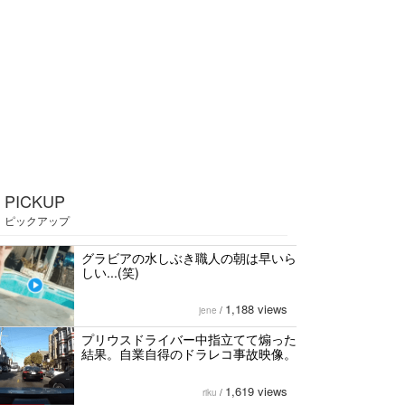
PICKUP
ピックアップ
グラビアの水しぶき職人の朝は早いら
しい...(笑)
1,188 views
jene
/
プリウスドライバー中指立てて煽った
結果。自業自得のドラレコ事故映像。
1,619 views
riku
/