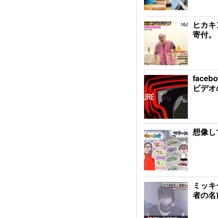
ヒカキ
寄付。
fac
ビデオ
想像し
ミッキ
者の名