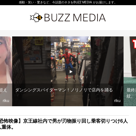
感動・笑い・驚きなど、今話題のネタをBUZZ MEDIA がお届けします。
超え
ダンシングスパイダーマン！ノリノリで店内を踊る
最終
紋。
riku
riku
恐怖映像】京王線社内で男が刃物振り回し乗客切りつけ6人
人重体。