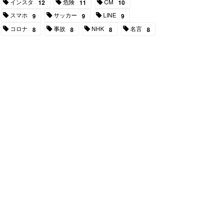
インスタ
危険
CM
12
11
10
スマホ
サッカー
LINE
9
9
9
コロナ
事故
NHK
名言
8
8
8
8