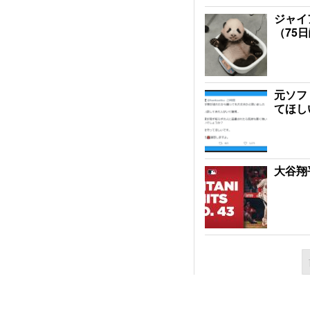
ジャイ
（75
元ソフ
てほし
大谷翔