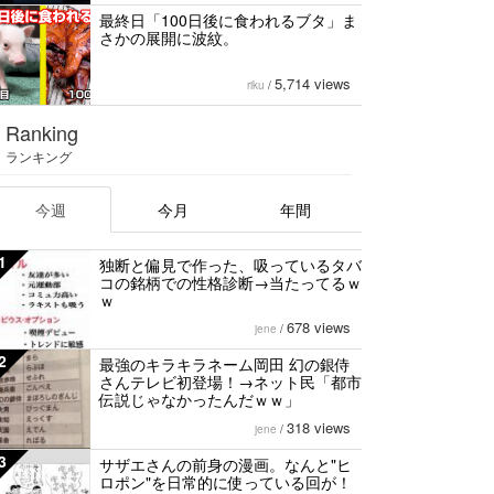
最終日「100日後に食われるブタ」ま
さかの展開に波紋。
5,714 views
riku
/
Ranking
ランキング
今週
今月
年間
1
独断と偏見で作った、吸っているタバ
コの銘柄での性格診断→当たってるｗ
ｗ
678 views
jene
/
2
最強のキラキラネーム岡田 幻の銀侍
さんテレビ初登場！→ネット民「都市
伝説じゃなかったんだｗｗ」
318 views
jene
/
3
サザエさんの前身の漫画。なんと"ヒ
ロポン"を日常的に使っている回が！