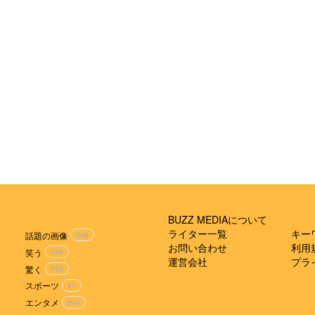
BUZZ MEDIAについて
ライター一覧
キー
話題の画像
449
お問い合わせ
利用
笑う
526
運営会社
プラ
驚く
790
スポーツ
51
エンタメ
210