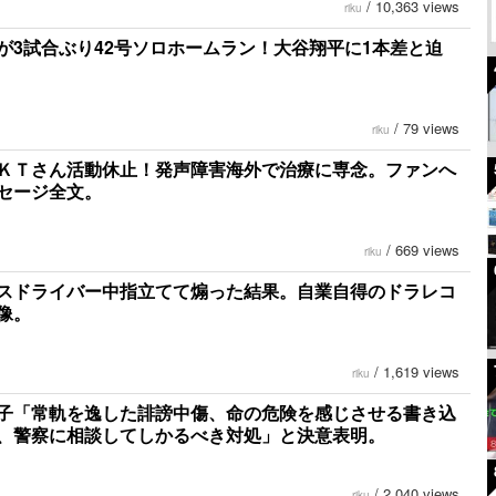
/
10,363 views
riku
が3試合ぶり42号ソロホームラン！大谷翔平に1本差と迫
/
79 views
riku
ＫＴさん活動休止！発声障害海外で治療に専念。ファンへ
セージ全文。
/
669 views
riku
スドライバー中指立てて煽った結果。自業自得のドラレコ
像。
/
1,619 views
riku
子「常軌を逸した誹謗中傷、命の危険を感じさせる書き込
、警察に相談してしかるべき対処」と決意表明。
/
2,040 views
riku