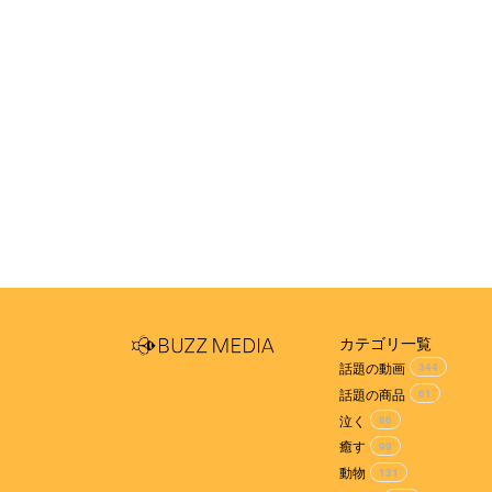
カテゴリ一覧
話題の動画
344
話題の商品
61
泣く
86
癒す
99
動物
131