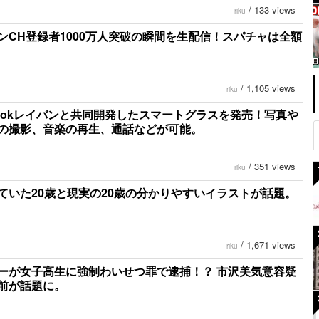
/
133 views
riku
ンCH登録者1000万人突破の瞬間を生配信！スパチャは全額
/
1,105 views
riku
ebookレイバンと共同開発したスマートグラスを発売！写真や
の撮影、音楽の再生、通話などが可能。
/
351 views
riku
ていた20歳と現実の20歳の分かりやすいイラストが話題。
/
1,671 views
riku
ーが女子高生に強制わいせつ罪で逮捕！？ 市沢美気意容疑
前が話題に。