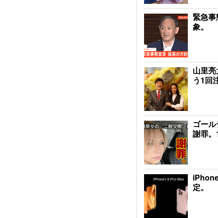
緊急事
象。
山里亮
う1回
ゴール
謝罪。
iPho
定。