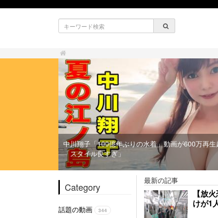
中川翔子「100億年ぶりの水着」動画が600万再生
「スタイル良すぎ」
最新の記事
Category
【放火
けが1
話題の動画
344