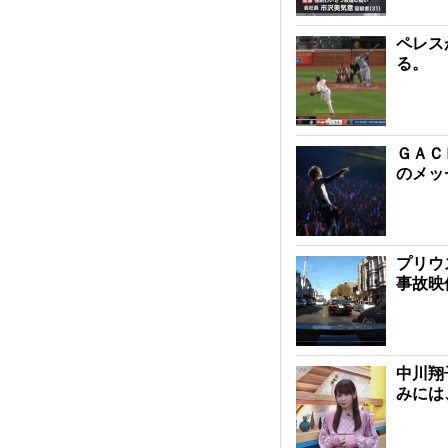
ペレス
る。
ＧＡＣ
のメッ
プリウ
事故映
中川翔
みには