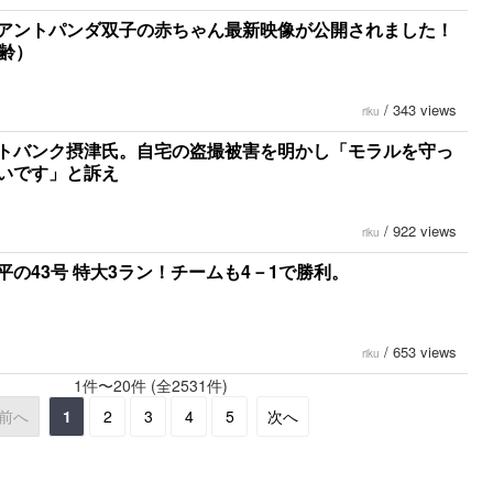
アントパンダ双子の赤ちゃん最新映像が公開されました！
日齢）
/
343 views
riku
トバンク摂津氏。自宅の盗撮被害を明かし「モラルを守っ
いです」と訴え
/
922 views
riku
平の43号 特大3ラン！チームも4－1で勝利。
/
653 views
riku
1件〜20件 (全2531件)
前へ
1
2
3
4
5
次へ