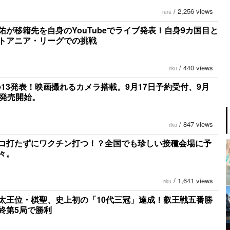
/
2,256 views
rara
佑が移籍先を自身のYouTubeでライブ発表！自身9カ国目と
トアニア・リーグでの挑戦
/
440 views
riku
one13発表！映画撮れるカメラ搭載。9月17日予約受付、9月
に発売開始。
/
847 views
riku
コ打たずにワクチン打つ！？全国でも珍しい接種会場に予
々。
/
1,641 views
riku
太王位・棋聖、史上初の「10代三冠」達成！叡王戦五番勝
終第5局で勝利