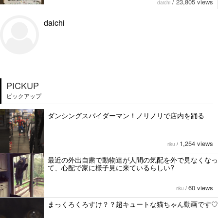
/
23,805 views
daichi
daichi
PICKUP
ピックアップ
ダンシングスパイダーマン！ノリノリで店内を踊る
1,254 views
riku
/
最近の外出自粛で動物達が人間の気配を外で見なくなっ
て、心配で家に様子見に来ているらしい?
60 views
riku
/
まっくろくろすけ？？超キュートな猫ちゃん動画です♡