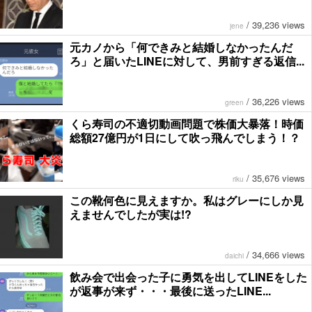
/
39,236 views
jene
元カノから「何できみと結婚しなかったんだ
ろ」と届いたLINEに対して、男前すぎる返信...
/
36,226 views
green
くら寿司の不適切動画問題で株価大暴落！時価
総額27億円が1日にして吹っ飛んでしまう！？
/
35,676 views
riku
この靴何色に見えますか。私はグレーにしか見
えませんでしたが実は!?
/
34,666 views
daichi
飲み会で出会った子に勇気を出してLINEをした
が返事が来ず・・・最後に送ったLINE...