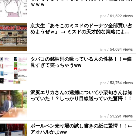
ｗｗｗ
/
61,522 views
jene
京大生「あそこのミスドのドーナツ全部買い占
めようぜｗ」 → ミスドの天才的な策略によ...
/
54,034 views
jene
タバコの銘柄別の吸っている人の性格！！⇐偏
見すぎて笑っちゃうww
/
53,764 views
jene
沢尻エリカさんの逮捕について小栗旬さんは知
っていた！？しっかり目線送っていた驚愕！！
/
51,291 views
jene
ボールペン売り場の試し書きの紙に驚愕！！←
アオハルかよww