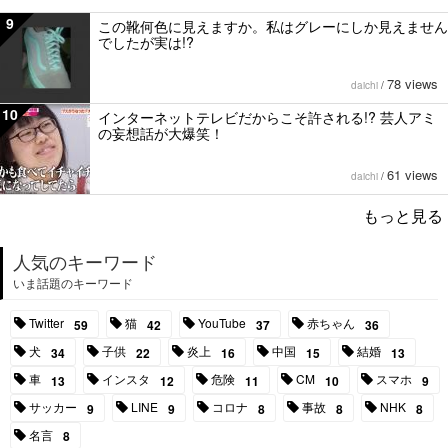
9
この靴何色に見えますか。私はグレーにしか見えません
でしたが実は!?
78 views
daichi
/
10
インターネットテレビだからこそ許される!? 芸人アミ
の妄想話が大爆笑！
61 views
daichi
/
もっと見る
人気のキーワード
いま話題のキーワード
Twitter
猫
YouTube
赤ちゃん
59
42
37
36
犬
子供
炎上
中国
結婚
34
22
16
15
13
車
インスタ
危険
CM
スマホ
13
12
11
10
9
サッカー
LINE
コロナ
事故
NHK
9
9
8
8
8
名言
8