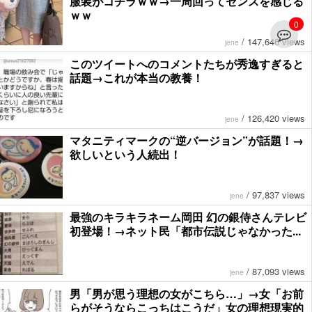
服装がコチラｗｗ→一周回ってセンスを感じる
ｗｗ
0
/
147,646 views
jene
このツイートへのコメントたちが秀逸すぎると
話題→これが本当の教養！
/
126,420 views
jene
マタニティマークの“逆バージョン”が話題！→
欲しいという人続出！
/
97,837 views
jene
最強のキラキラネーム岡田 幻の銀侍さんテレビ
初登場！→ネット民「都市伝説じゃなかった...
/
87,093 views
jene
男「男が思う理想の女がこちら…」→女「お前
らがそうならこっちはこうだ」女の理想現実的