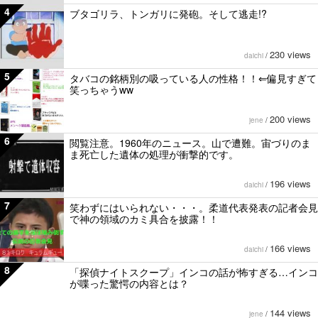
4
ブタゴリラ、トンガリに発砲。そして逃走!?
230 views
daichi
/
5
タバコの銘柄別の吸っている人の性格！！⇐偏見すぎて
笑っちゃうww
200 views
jene
/
6
閲覧注意。1960年のニュース。山で遭難。宙づりのま
ま死亡した遺体の処理が衝撃的です。
196 views
daichi
/
7
笑わずにはいられない・・・。柔道代表発表の記者会見
で神の領域のカミ具合を披露！！
166 views
daichi
/
8
「探偵ナイトスクープ」インコの話が怖すぎる…インコ
が喋った驚愕の内容とは？
144 views
jene
/