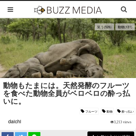
笑う(526)
動物(131)
動物もたまには。天然発酵のフルーツ
を食べた動物全員がベロベロの酔っ払
いに。
フルーツ
動物
酔っ払い
daichi
3,213 views