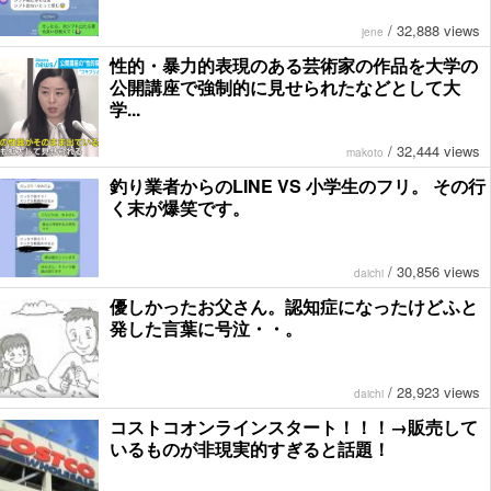
/
32,888 views
jene
性的・暴力的表現のある芸術家の作品を大学の
公開講座で強制的に見せられたなどとして大
学...
/
32,444 views
makoto
釣り業者からのLINE VS 小学生のフリ。 その行
く末が爆笑です。
/
30,856 views
daichi
優しかったお父さん。認知症になったけどふと
発した言葉に号泣・・。
/
28,923 views
daichi
コストコオンラインスタート！！！→販売して
いるものが非現実的すぎると話題！