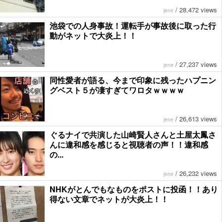
/
28,472 views
jene
池袋での人身事故！運転手が事故後に取った行
動がネットで大炎上！！
/
27,237 views
jene
同性愛者が語る、今まで印象に残ったハプニン
グベスト５が凄すぎてワロタｗｗｗｗ
/
26,613 views
jene
ぐるナイで共演した山崎賢人さんと土屋太鳳さ
んに違和感を感じると視聴者の声！！違和感
の...
/
26,232 views
jene
NHKがとんでもなものをポストに投函！！あり
得ない文章でネットが大炎上！！