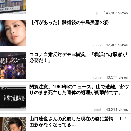
/
46,187 views
jene
【何があった】離婚後の中島美嘉の姿
/
42,463 views
sunset
コロナ自粛反対デモin横浜。「横浜には騒ぎが
必要だ！」
/
40,577 views
sunset
閲覧注意。1960年のニュース。山で遭難。宙づ
りのまま死亡した遺体の処理が衝撃的です。
/
40,214 views
daichi
山口達也さんの変貌した現在の姿に驚愕！！！
面影がなくなってる…