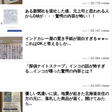
/
25,779 views
jene
ある新聞社を退社した後、元上司と思われる人
からDMが・・・驚愕の内容が怖い！！
/
25,147 views
jene
インドカレー屋の置き手紙が面白すぎるｗｗ←
これはOKと答えるしか…
/
24,364 views
jene
「探偵ナイトスクープ」インコの話が怖すぎ
る…インコが喋った驚愕の内容とは？
/
24,000 views
jene
優しい気遣いに涙。地震が起きた北海道在住の
方の元に、落札した商品が届く。開けてみた
ら...