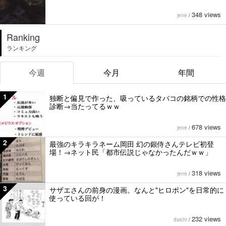
348 views
jene
/
Ranking
ランキング
今週
今月
年間
1
独断と偏見で作った、吸っているタバコの銘柄での性格
診断→当たってるｗｗ
678 views
jene
/
2
最強のキラキラネーム岡田 幻の銀侍さんテレビ初登
場！→ネット民「都市伝説じゃなかったんだｗｗ」
318 views
jene
/
3
サザエさんの前身の漫画。なんと"ヒロポン"を日常的に
使っている回が！
232 views
daichi
/