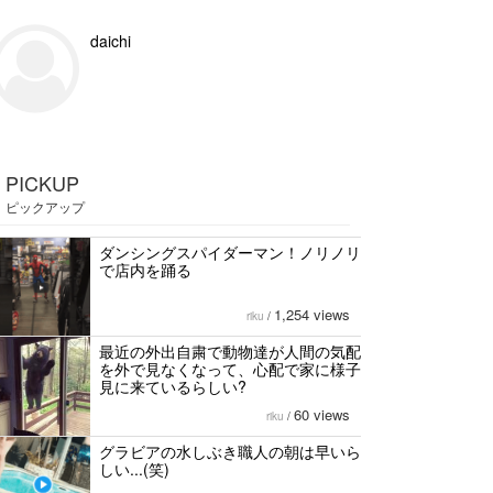
daichi
PICKUP
ピックアップ
ダンシングスパイダーマン！ノリノリ
で店内を踊る
1,254 views
riku
/
最近の外出自粛で動物達が人間の気配
を外で見なくなって、心配で家に様子
見に来ているらしい?
60 views
riku
/
グラビアの水しぶき職人の朝は早いら
しい...(笑)