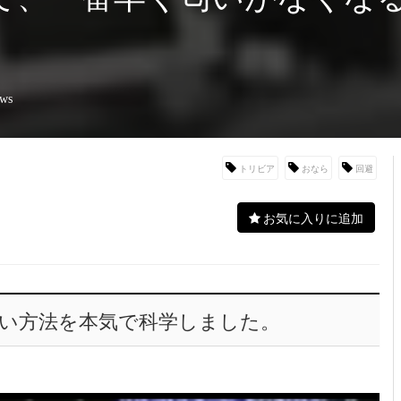
！
ews
トリビア
おなら
回避
お気に入りに追加
い方法を本気で科学しました。