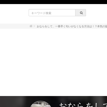
おならをして、一番早く匂いがなくなる方法は！？本気の
おならをし