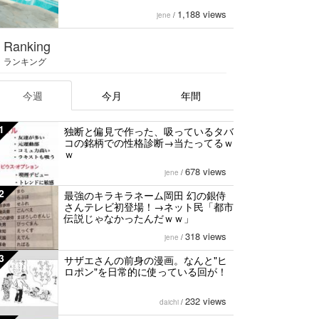
1,188 views
jene
/
Ranking
ランキング
今週
今月
年間
1
独断と偏見で作った、吸っているタバ
コの銘柄での性格診断→当たってるｗ
ｗ
678 views
jene
/
2
最強のキラキラネーム岡田 幻の銀侍
さんテレビ初登場！→ネット民「都市
伝説じゃなかったんだｗｗ」
318 views
jene
/
3
サザエさんの前身の漫画。なんと"ヒ
ロポン"を日常的に使っている回が！
232 views
daichi
/