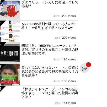
4
ブタゴリラ、トンガリに発砲。そして
逃走!?
230 views
daichi
/
5
タバコの銘柄別の吸っている人の性
格！！⇐偏見すぎて笑っちゃうww
200 views
jene
/
6
閲覧注意。1960年のニュース。山で
遭難。宙づりのまま死亡した遺体の処
理が衝撃的です。
196 views
daichi
/
0
7
笑わずにはいられない・・・。柔道代
表発表の記者会見で神の領域のカミ具
合を披露！！
166 views
daichi
/
8
「探偵ナイトスクープ」インコの話が
怖すぎる…インコが喋った驚愕の内容
とは？
144 views
jene
/