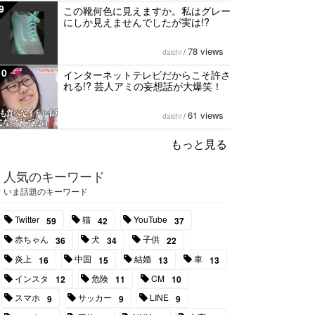
9
この靴何色に見えますか。私はグレー
にしか見えませんでしたが実は!?
78 views
daichi
/
10
インターネットテレビだからこそ許さ
れる!? 芸人アミの妄想話が大爆笑！
61 views
daichi
/
もっと見る
人気のキーワード
いま話題のキーワード
Twitter
猫
YouTube
59
42
37
赤ちゃん
犬
子供
36
34
22
炎上
中国
結婚
車
16
15
13
13
インスタ
危険
CM
12
11
10
スマホ
サッカー
LINE
9
9
9