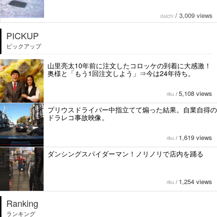
/
3,009 views
daichi
PICKUP
ピックアップ
山里亮太10年前に注文したコロッケの到着に大感激！
奥様と「もう1回注文しよう」⇒今は24年待ち。
5,108 views
riku
/
プリウスドライバー中指立てて煽った結果。自業自得の
ドラレコ事故映像。
1,619 views
riku
/
ダンシングスパイダーマン！ノリノリで店内を踊る
1,254 views
riku
/
Ranking
ランキング