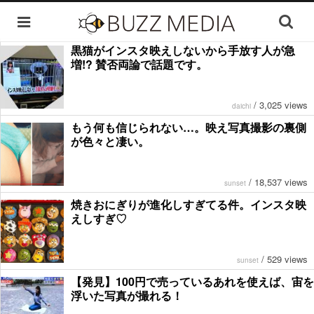
黒猫がインスタ映えしないから手放す人が急
増!? 賛否両論で話題です。
/
3,025 views
daichi
もう何も信じられない…。映え写真撮影の裏側
が色々と凄い。
/
18,537 views
sunset
焼きおにぎりが進化しすぎてる件。インスタ映
えしすぎ♡
/
529 views
sunset
【発見】100円で売っているあれを使えば、宙を
浮いた写真が撮れる！