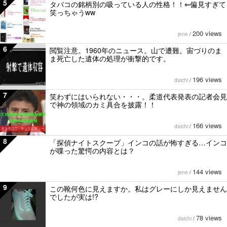
5
タバコの銘柄別の吸っている人の性格！！⇐偏見すぎて
笑っちゃうww
200 views
jene
/
6
閲覧注意。1960年のニュース。山で遭難。宙づりのま
ま死亡した遺体の処理が衝撃的です。
196 views
daichi
/
7
笑わずにはいられない・・・。柔道代表発表の記者会見
で神の領域のカミ具合を披露！！
166 views
daichi
/
8
「探偵ナイトスクープ」インコの話が怖すぎる…インコ
が喋った驚愕の内容とは？
144 views
jene
/
9
この靴何色に見えますか。私はグレーにしか見えません
でしたが実は!?
78 views
daichi
/