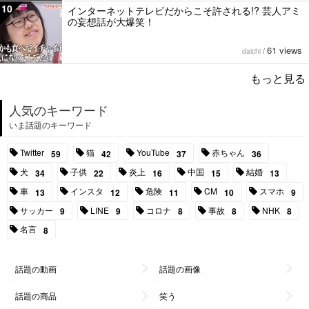
10
インターネットテレビだからこそ許される!? 芸人アミ
の妄想話が大爆笑！
61 views
daichi
/
もっと見る
人気のキーワード
いま話題のキーワード
Twitter
猫
YouTube
赤ちゃん
59
42
37
36
犬
子供
炎上
中国
結婚
34
22
16
15
13
車
インスタ
危険
CM
スマホ
13
12
11
10
9
サッカー
LINE
コロナ
事故
NHK
9
9
8
8
8
名言
8
話題の動画
話題の画像
話題の商品
笑う