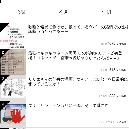
今週
今月
年間
1
独断と偏見で作った、吸っているタバコの銘柄での性格
診断→当たってるｗｗ
678 views
jene
/
2
最強のキラキラネーム岡田 幻の銀侍さんテレビ初登
場！→ネット民「都市伝説じゃなかったんだｗｗ」
318 views
jene
/
3
サザエさんの前身の漫画。なんと"ヒロポン"を日常的に
使っている回が！
232 views
daichi
/
4
ブタゴリラ、トンガリに発砲。そして逃走!?
230 views
daichi
/