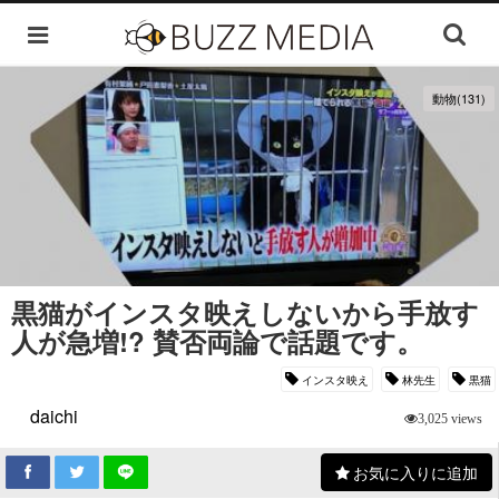
動物(131)
黒猫がインスタ映えしないから手放す
人が急増!? 賛否両論で話題です。
インスタ映え
林先生
黒猫
daichi
3,025 views
お気に入りに追加