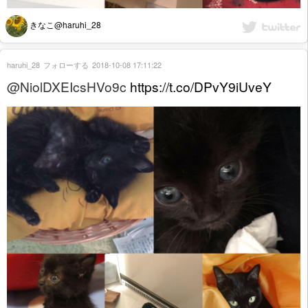
きなこ@haruhi_28
haruhi_28
フォローする
2018-10-08 17:11:22
@NiolDXEIcsHVo9c
https://t.co/DPvY9iUveY