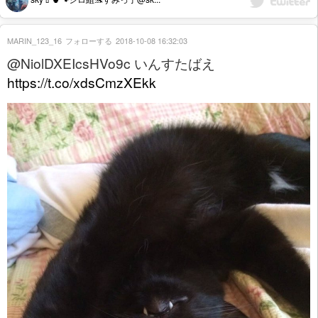
MARIN_123_16
フォローする
2018-10-08 16:32:03
@NiolDXEIcsHVo9c いんすたばえ
https://t.co/xdsCmzXEkk