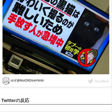
ゆず@NiolDXEIcsHVo9c
Twitterの反応