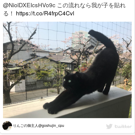
@NiolDXEIcsHVo9c この流れなら我が子を貼れ
る！
https://t.co/R4frpC4Cvl
りんごの御主人@goshujin_cpu