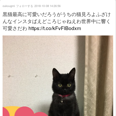
ouksugmi
フォローする
2018-10-08 14:26:56
黒猫最高に可愛いだろうがうちの猫見ろよふざけ
んなインスタばえどころじゃねえわ世界中に響く
可愛さだわ
https://t.co/kFvFIBodxm