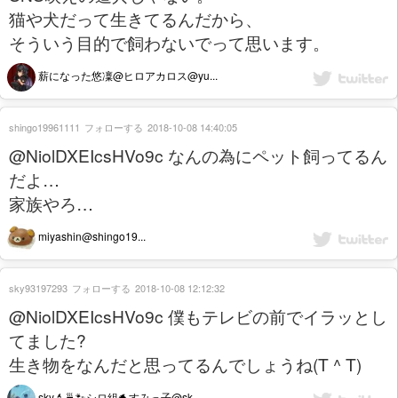
猫や犬だって生きてるんだから、
そういう目的で飼わないでって思います。
薪になった悠凜@ヒロアカロス@yu...
shingo19961111
フォローする
2018-10-08 14:40:05
@NiolDXEIcsHVo9c なんの為にペット飼ってるん
だよ…
家族やろ…
miyashin@shingo19...
sky93197293
フォローする
2018-10-08 12:12:32
@NiolDXEIcsHVo9c 僕もテレビの前でイラッとし
てました?
生き物をなんだと思ってるんでしょうね(T ^ T)
sky💄🍵🐾シロ組🐬すみっ子@sk...