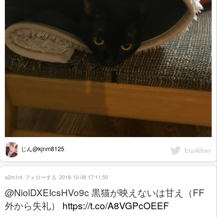
じん@kjnm8125
a2m1nt
フォローする
2018-10-08 17:11:50
@NiolDXEIcsHVo9c 黒猫が映えないは甘え（FF
外から失礼）
https://t.co/A8VGPcOEEF