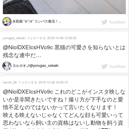
永彩姫˙˚ʚ♡ɞ˚˙コンパス復活！...
yorugao_oekaki
フォローする
2018-10-08 13:33:03
@NiolDXEIcsHVo9c 黒猫の可愛さを知らないとは
残念な連中だ…
ヨルガオ🌙@yorugao_oekaki
haruhi_28
フォローする
2018-10-08 16:45:15
@NiolDXEIcsHVo9c これのどこがインスタ映しな
いか是非聞きたいですね！撮り方が下手なのと愛
情不足なのではないかって言いたくなります！
映える映えないじゃなくてどんな顔も可愛いって
思わないなら飼い主の資格はないし動物を飼う資