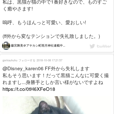
私は、黒猫が猫の中で1番好きなので、ものすご
く癒やさます!
嗚呼、もうほんっと可愛い、愛おしい!
(ff外から変なテンションで失礼致しました。)
藤宮舞美＠アヤカシ町雨月神社連載中...
gorirauhuhu
フォローする
2018-10-08 17:21:57
@Disney_karen06 FF外から失礼します
私もそう思います！だって黒猫こんなに可愛く撮
れますし...身勝手としか言い様がないですよね
https://t.co/0tH6XFeO18