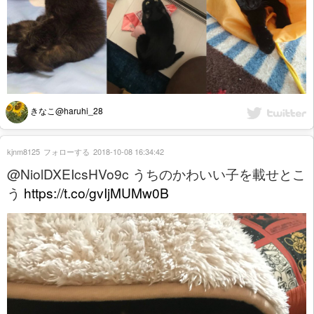
きなこ@haruhi_28
kjnm8125
フォローする
2018-10-08 16:34:42
@NiolDXEIcsHVo9c うちのかわいい子を載せとこ
う
https://t.co/gvIjMUMw0B