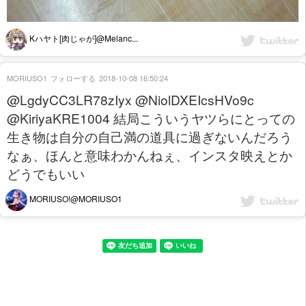
Kハヤト[肉じゃが]@Melanc...
MORIUSO1
フォローする
2018-10-08 16:50:24
@LgdyCC3LR78zIyx @NiolDXEIcsHVo9c
@KiriyaKRE1004 結局こういうヤツらにとっての
生き物は自分の自己満の道具に過ぎないんだろう
なぁ、ほんと意味わかんねぇ、インスタ映えとか
どうでもいい
MORIUSO!@MORIUSO1