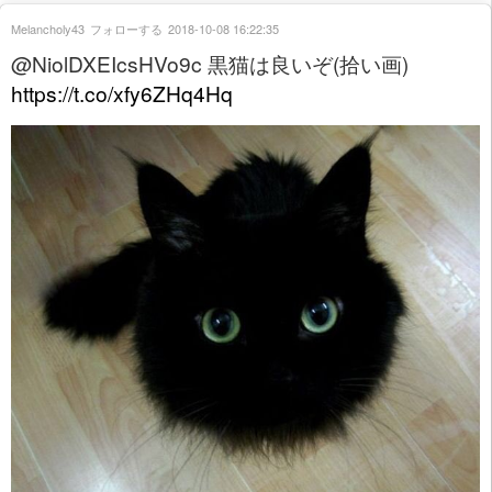
Melancholy43
フォローする
2018-10-08 16:22:35
@NiolDXEIcsHVo9c 黒猫は良いぞ(拾い画)
https://t.co/xfy6ZHq4Hq