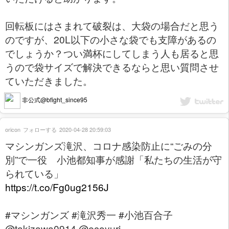
回転板にはさまれて破裂は、大袋の場合だと思う
のですが、20L以下の小さな袋でも支障があるの
でしょうか？つい満杯にしてしまう人も居ると思
うので袋サイズで解決できるならと思い質問させ
ていただきました。
非公式@bfight_since95
oricon
フォローする
2020-04-28 20:59:03
マシンガンズ滝沢、コロナ感染防止に“ごみの分
別”で一役 小池都知事が感謝「私たちの生活が守
られている」
https://t.co/Fg0ug2156J
#マシンガンズ #滝沢秀一 #小池百合子
@takizawa0914 @ecoyuri