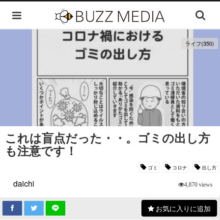
ライフ(350)
これは盲点だった・・。ゴミの出し方
も注意です！
ゴミ
コロナ
出し方
daichi
4,870 views
お気に入りに追加