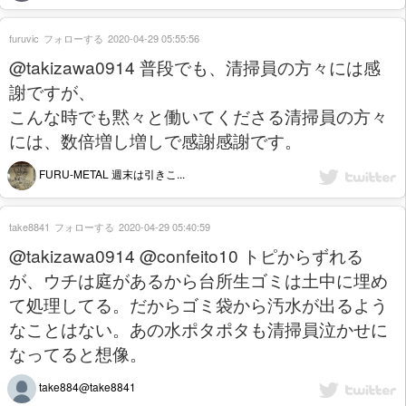
furuvic
フォローする
2020-04-29 05:55:56
@takizawa0914 普段でも、清掃員の方々には感
謝ですが、
こんな時でも黙々と働いてくださる清掃員の方々
には、数倍増し増しで感謝感謝です。
FURU-METAL 週末は引きこ...
take8841
フォローする
2020-04-29 05:40:59
@takizawa0914 @confeito10 トピからずれる
が、ウチは庭があるから台所生ゴミは土中に埋め
て処理してる。だからゴミ袋から汚水が出るよう
なことはない。あの水ポタポタも清掃員泣かせに
なってると想像。
take884@take8841