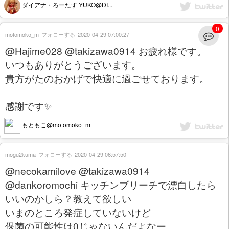
ダイアナ・ろーたす YUKO@DI...
0
motomoko_m
フォローする
2020-04-29 07:00:27
@Hajime028 @takizawa0914 お疲れ様です。
いつもありがとうございます。
貴方がたのおかげで快適に過ごせております。
感謝です✨
もともこ@motomoko_m
mogu2kuma
フォローする
2020-04-29 06:57:50
@necokamilove @takizawa0914
@dankoromochi キッチンブリーチで漂白したら
いいのかしら？教えて欲しい
いまのところ発症していないけど
保菌の可能性は0じゃないんだよなー