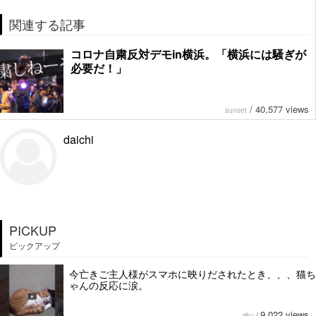
関連する記事
コロナ自粛反対デモin横浜。「横浜には騒ぎが
必要だ！」
/
40,577 views
sunset
daichi
PICKUP
ピックアップ
今亡きご主人様がスマホに映りだされたとき、、、猫ち
ゃんの反応に涙。
9,022 views
riku
/