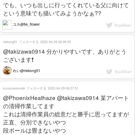
でも、いつも出しに行ってくれている父に向けて
という意味でも描いてみようかなぁ??
ユカ@tie_flower
riekong51
フォローする
2020-04-29 06:39:35
@takizawa0914 分かりやすいです、ありがとう
ございます❗️
れい@riekong51
kurosukemode
フォローする
2020-04-29 06:27:51
@PhoenixHeathaze @takizawa0914 某アパート
の清掃作業してます
これは清掃作業員の総意だと勝手に思ってますが
正直、分別できないやつ
段ボールは畳まないやつ