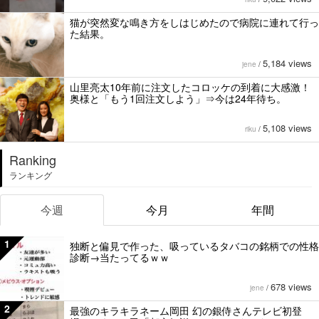
猫が突然変な鳴き方をしはじめたので病院に連れて行っ
た結果。
5,184 views
jene
/
山里亮太10年前に注文したコロッケの到着に大感激！
奥様と「もう1回注文しよう」⇒今は24年待ち。
5,108 views
riku
/
Ranking
ランキング
今週
今月
年間
1
独断と偏見で作った、吸っているタバコの銘柄での性格
診断→当たってるｗｗ
678 views
jene
/
2
最強のキラキラネーム岡田 幻の銀侍さんテレビ初登