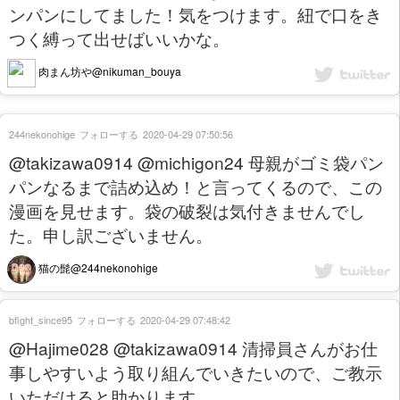
ンパンにしてました！気をつけます。紐で口をき
つく縛って出せばいいかな。
肉まん坊や@nikuman_bouya
244nekonohige
フォローする
2020-04-29 07:50:56
@takizawa0914 @michigon24 母親がゴミ袋パン
パンなるまで詰め込め！と言ってくるので、この
漫画を見せます。袋の破裂は気付きませんでし
た。申し訳ございません。
猫の髭@244nekonohige
bfight_since95
フォローする
2020-04-29 07:48:42
@Hajime028 @takizawa0914 清掃員さんがお仕
事しやすいよう取り組んでいきたいので、ご教示
いただけると助かります。