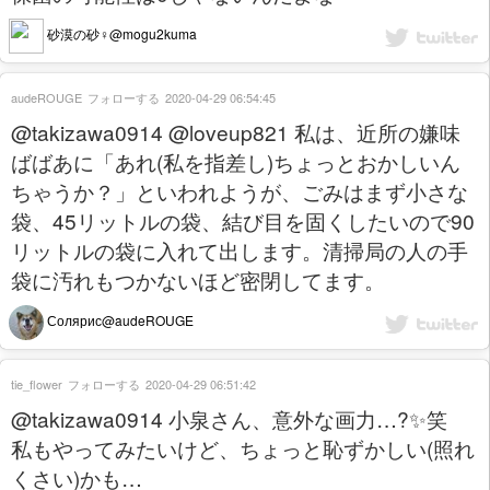
砂漠の砂♀@mogu2kuma
audeROUGE
フォローする
2020-04-29 06:54:45
@takizawa0914 @loveup821 私は、近所の嫌味
ばばあに「あれ(私を指差し)ちょっとおかしいん
ちゃうか？」といわれようが、ごみはまず小さな
袋、45リットルの袋、結び目を固くしたいので90
リットルの袋に入れて出します。清掃局の人の手
袋に汚れもつかないほど密閉してます。
Солярис@audeROUGE
tie_flower
フォローする
2020-04-29 06:51:42
@takizawa0914 小泉さん、意外な画力…?✨笑
私もやってみたいけど、ちょっと恥ずかしい(照れ
くさい)かも…