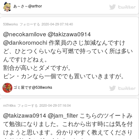
あ～さ～@arthor
538works
フォローする
2020-04-29 07:16:40
@necokamilove @takizawa0914
@dankoromochi 作業員のさじ加減なんですけ
ど、ひとつくらいなら可燃で持っていく所は多い
んですけどねぇ。
割合が高いとダメですが。
ビン・カンなら一個ででも置いていきますが。
ゴミ屋です@538works
mi7ri6ks
フォローする
2020-04-29 07:16:04
@takizawa0914 @jam_filter こちらのツイートみ
て勉強になりました。これから出す時には気を付
けようと思います。分かりやすく教えてくださり