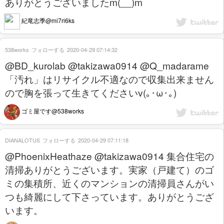
ありがとうございましたm(__)m
紀竜志季@mi7ri6ks
538works
フォローする
2020-04-29 07:14:32
@BD_kurolab @takizawa0914 @Q_madarame
「汚れ」はリサイクル不適なので収集出来ません
ので胸を張って生きてくださいv(｡･ω･｡)
ゴミ屋です@538works
DIANALOTUS
フォローする
2020-04-29 07:11:18
@PhoenixHeathaze @takizawa0914 集合住宅の
清掃ありがとうございます。実家（戸建て）のゴ
ミの集積所、近くのマンションの清掃員さんがい
つも綺麗にして下さっています。ありがとうござ
います。