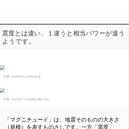
震度とは違い、１違うと相当パワーが違う
ようです。
出典:
yochisuru-antenna.jp
出典:
hurry911.cocolog-nifty.com
「マグニチュード」は、地震そのものの大きさ
（規模）を表すものさしです。一方「震度」