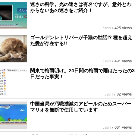
速さの科学。光の速さは有名ですが、意外とわ
からないあの速さをご紹介！
/
425 views
daichi
ゴールデンレトリバーが子猫の世話!? 種を超え
た愛が存在する!!
/
491 views
daichi
関東で梅雨明け。24日間の梅雨で雨はたったの3
日だった事実！
/
82 views
daichi
中国当局が汚職撲滅のアピールのためスーパー
マリオを無断で使用しています
/
661 views
daichi