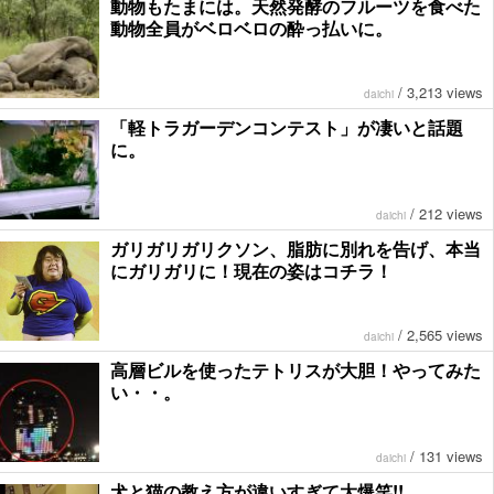
動物もたまには。天然発酵のフルーツを食べた
動物全員がベロベロの酔っ払いに。
/
3,213 views
daichi
「軽トラガーデンコンテスト」が凄いと話題
に。
/
212 views
daichi
ガリガリガリクソン、脂肪に別れを告げ、本当
にガリガリに！現在の姿はコチラ！
/
2,565 views
daichi
高層ビルを使ったテトリスが大胆！やってみた
い・・。
/
131 views
daichi
犬と猫の教え方が違いすぎて大爆笑!!