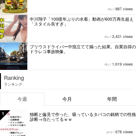
887 views
riku
/
中川翔子「100億年ぶりの水着」動画が600万再生超え
「スタイル良すぎ」
3,431 views
riku
/
プリウスドライバー中指立てて煽った結果。自業自得の
ドラレコ事故映像。
1,619 views
riku
/
Ranking
ランキング
今週
今月
年間
1
独断と偏見で作った、吸っているタバコの銘柄での性格
診断→当たってるｗｗ
678 views
jene
/