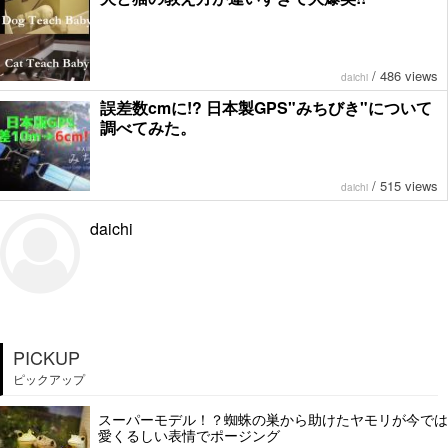
/
486 views
daichi
誤差数cmに!? 日本製GPS"みちびき"について
調べてみた。
/
515 views
daichi
daichi
PICKUP
ピックアップ
スーパーモデル！？蜘蛛の巣から助けたヤモリが今では
愛くるしい表情でポージング