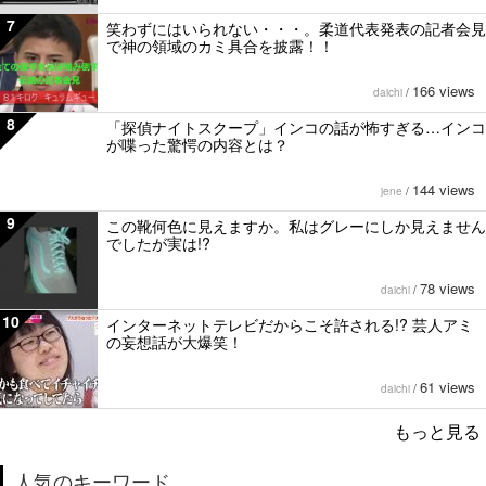
7
笑わずにはいられない・・・。柔道代表発表の記者会見
で神の領域のカミ具合を披露！！
166 views
daichi
/
8
「探偵ナイトスクープ」インコの話が怖すぎる…インコ
が喋った驚愕の内容とは？
144 views
jene
/
9
この靴何色に見えますか。私はグレーにしか見えません
でしたが実は!?
78 views
daichi
/
10
インターネットテレビだからこそ許される!? 芸人アミ
の妄想話が大爆笑！
61 views
daichi
/
もっと見る
人気のキーワード