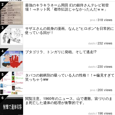
2
最強のキラキラネーム岡田 幻の銀侍さんテレビ初登
場！→ネット民「都市伝説じゃなかったんだｗｗ」
318 views
jene
/
3
サザエさんの前身の漫画。なんと"ヒロポン"を日常的に
使っている回が！
232 views
daichi
/
4
ブタゴリラ、トンガリに発砲。そして逃走!?
230 views
daichi
/
5
タバコの銘柄別の吸っている人の性格！！⇐偏見すぎて
笑っちゃうww
200 views
jene
/
6
閲覧注意。1960年のニュース。山で遭難。宙づりのま
ま死亡した遺体の処理が衝撃的です。
196 views
daichi
/