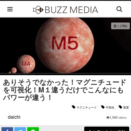
驚く(790)
ありそうでなかった！マグニチュード
を可視化！M１違うだけでこんなにも
パワーが違う！
マグニチュード
可視化
震度
daichi
1,960 views