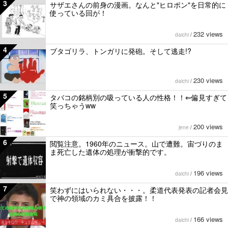
3
サザエさんの前身の漫画。なんと"ヒロポン"を日常的に
使っている回が！
232 views
daichi
/
4
ブタゴリラ、トンガリに発砲。そして逃走!?
230 views
daichi
/
5
タバコの銘柄別の吸っている人の性格！！⇐偏見すぎて
笑っちゃうww
200 views
jene
/
6
閲覧注意。1960年のニュース。山で遭難。宙づりのま
ま死亡した遺体の処理が衝撃的です。
196 views
daichi
/
7
笑わずにはいられない・・・。柔道代表発表の記者会見
で神の領域のカミ具合を披露！！
166 views
daichi
/