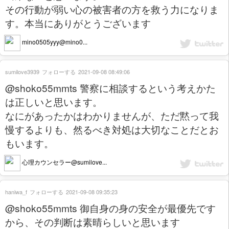
その行動が弱い心の被害者の方を救う力になりま
す。本当にありがとうございます
mino0505yyy@mino0...
sumilove3939
フォローする
2021-09-08 08:49:06
@shoko55mmts 警察に相談するという考えかた
は正しいと思います。
なにがあったかはわかりませんが、ただ黙って我
慢するよりも、然るべき対処は大切なことだとお
もいます。
心理カウンセラー@sumilove...
haniwa_f
フォローする
2021-09-08 09:35:23
@shoko55mmts 御自身の身の安全が最優先です
から、その判断は素晴らしいと思います