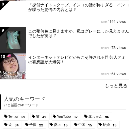
8
「探偵ナイトスクープ」インコの話が怖すぎる…インコ
が喋った驚愕の内容とは？
144 views
jene
/
9
この靴何色に見えますか。私はグレーにしか見えません
でしたが実は!?
78 views
daichi
/
10
インターネットテレビだからこそ許される!? 芸人アミ
の妄想話が大爆笑！
61 views
daichi
/
もっと見る
人気のキーワード
いま話題のキーワード
Twitter
猫
YouTube
赤ちゃん
59
42
37
36
犬
子供
炎上
中国
結婚
34
22
16
15
13