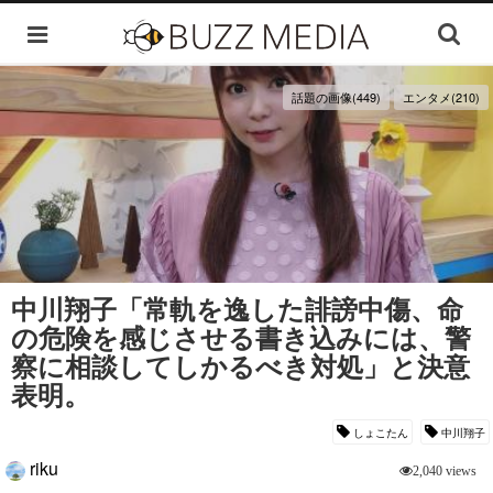
話題の画像(449)
エンタメ(210)
中川翔子「常軌を逸した誹謗中傷、命
の危険を感じさせる書き込みには、警
察に相談してしかるべき対処」と決意
表明。
しょこたん
中川翔子
riku
2,040 views