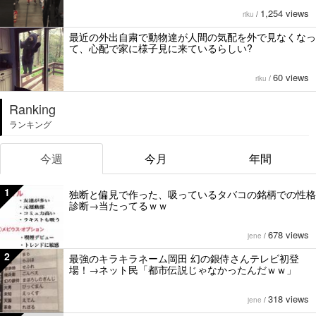
1,254 views
riku
/
最近の外出自粛で動物達が人間の気配を外で見なくなっ
て、心配で家に様子見に来ているらしい?
60 views
riku
/
Ranking
ランキング
今週
今月
年間
1
独断と偏見で作った、吸っているタバコの銘柄での性格
診断→当たってるｗｗ
678 views
jene
/
2
最強のキラキラネーム岡田 幻の銀侍さんテレビ初登
場！→ネット民「都市伝説じゃなかったんだｗｗ」
318 views
jene
/