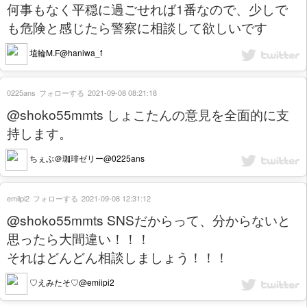
何事もなく平穏に過ごせれば1番なので、少しで
も危険と感じたら警察に相談して欲しいです
埴輪M.F@haniwa_f
0225ans
フォローする
2021-09-08 08:21:18
@shoko55mmts しょこたんの意見を全面的に支
持します。
ちぇぶ＠珈琲ゼリー@0225ans
emiipi2
フォローする
2021-09-08 12:31:12
@shoko55mmts SNSだからって、分からないと
思ったら大間違い！！！
それはどんどん相談しましょう！！！
♡えみたそ♡@emiipi2