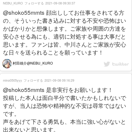
NEBU_KURO
フォローする
2021-09-08 09:30:37
@shoko55mmts 顔出ししてお仕事をされてる方
の、そういった書き込みに対する不安や恐怖はい
かばかりかと想像します。ご家族や周囲の方達を
安心させる為にも、適切に対処する事は大事だと
思います。ファンは皆、中川さんとご家族が安心
な日々を送られることを願っています！
村田雄介@NEBU_KURO
mino0505yyy
フォローする
2021-09-08 09:16:29
@shoko55mmts 是非実行をお願いします！
投稿した本人は面白半分で書いたかもしれないで
すが、当人は恐怖や精神的な不安は尋常ではない
です。
声をあげて下さる勇気も、本当に強い心がないと
出来ないと思います。