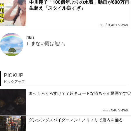
中川翔子「100億年ぶりの水着」動画が600万再
生超え「スタイル良すぎ」
/
3,431 views
riku
riku
止まない雨は無い。
PICKUP
ピックアップ
まっくろくろすけ？？超キュートな猫ちゃん動画です♡
348 views
jene
/
ダンシングスパイダーマン！ノリノリで店内を踊る