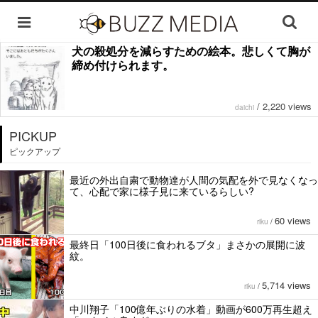
犬の殺処分を減らすための絵本。悲しくて胸が
締め付けられます。
/
2,220 views
daichi
PICKUP
ピックアップ
最近の外出自粛で動物達が人間の気配を外で見なくなっ
て、心配で家に様子見に来ているらしい?
60 views
riku
/
最終日「100日後に食われるブタ」まさかの展開に波
紋。
5,714 views
riku
/
中川翔子「100億年ぶりの水着」動画が600万再生超え