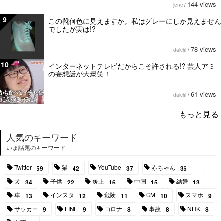
144 views
jene
/
9
この靴何色に見えますか。私はグレーにしか見えません
でしたが実は!?
78 views
daichi
/
10
インターネットテレビだからこそ許される!? 芸人アミ
の妄想話が大爆笑！
61 views
daichi
/
もっと見る
人気のキーワード
いま話題のキーワード
Twitter
猫
YouTube
赤ちゃん
59
42
37
36
犬
子供
炎上
中国
結婚
34
22
16
15
13
車
インスタ
危険
CM
スマホ
13
12
11
10
9
サッカー
LINE
コロナ
事故
NHK
9
9
8
8
8