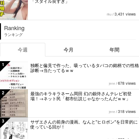
「スタイル良すぎ」
3,431 views
riku
/
Ranking
ランキング
今週
今月
年間
1
独断と偏見で作った、吸っているタバコの銘柄での性格
診断→当たってるｗｗ
678 views
jene
/
2
最強のキラキラネーム岡田 幻の銀侍さんテレビ初登
場！→ネット民「都市伝説じゃなかったんだｗｗ」
318 views
jene
/
3
サザエさんの前身の漫画。なんと"ヒロポン"を日常的に
使っている回が！