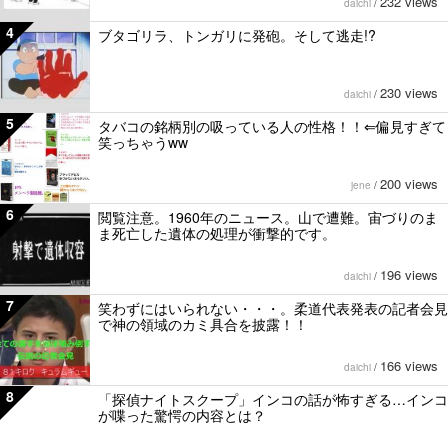
232 views
daichi
/
4
ブタゴリラ、トンガリに発砲。そして逃走!?
230 views
daichi
/
5
タバコの銘柄別の吸っている人の性格！！⇐偏見すぎて
笑っちゃうww
200 views
jene
/
6
閲覧注意。1960年のニュース。山で遭難。宙づりのま
ま死亡した遺体の処理が衝撃的です。
196 views
daichi
/
7
笑わずにはいられない・・・。柔道代表発表の記者会見
で神の領域のカミ具合を披露！！
166 views
daichi
/
8
「探偵ナイトスクープ」インコの話が怖すぎる…インコ
が喋った驚愕の内容とは？