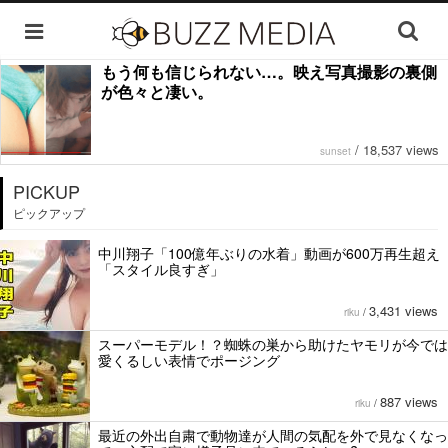
もう何も信じられない…。映え写真撮影の裏側
が色々と凄い。
/
18,537 views
sunset
PICKUP
ピックアップ
中川翔子「100億年ぶりの水着」動画が600万再生超え
「スタイル良すぎ」
3,431 views
riku
/
スーパーモデル！？蜘蛛の巣から助けたヤモリが今では
愛くるしい表情でポージング
887 views
riku
/
最近の外出自粛で動物達が人間の気配を外で見なくなっ