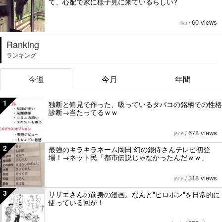
て、心配で家に様子見に来ているらしい?
60 views
riku
/
Ranking
ランキング
今週
今月
年間
1
独断と偏見で作った、吸っているタバコの銘柄での性格
診断→当たってるｗｗ
678 views
jene
/
2
最強のキラキラネーム岡田 幻の銀侍さんテレビ初登
場！→ネット民「都市伝説じゃなかったんだｗｗ」
318 views
jene
/
3
サザエさんの前身の漫画。なんと"ヒロポン"を日常的に
使っている回が！