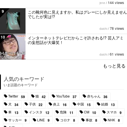
144 views
jene
/
9
この靴何色に見えますか。私はグレーにしか見えません
でしたが実は!?
78 views
daichi
/
10
インターネットテレビだからこそ許される!? 芸人アミ
の妄想話が大爆笑！
61 views
daichi
/
もっと見る
人気のキーワード
いま話題のキーワード
Twitter
猫
YouTube
赤ちゃん
59
42
37
36
犬
子供
炎上
中国
結婚
34
22
16
15
13
車
インスタ
危険
CM
スマホ
13
12
11
10
9
サッカー
LINE
コロナ
事故
NHK
9
9
8
8
8