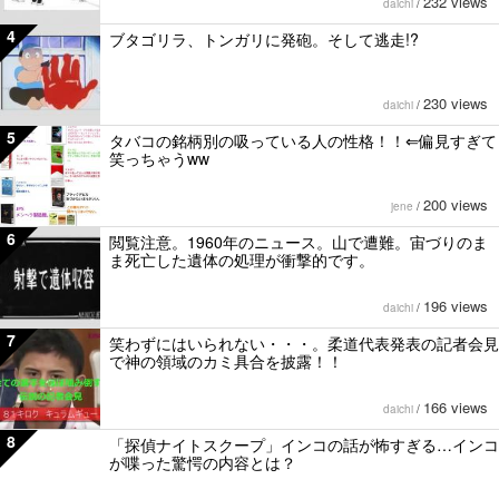
232 views
daichi
/
4
ブタゴリラ、トンガリに発砲。そして逃走!?
230 views
daichi
/
5
タバコの銘柄別の吸っている人の性格！！⇐偏見すぎて
笑っちゃうww
200 views
jene
/
6
閲覧注意。1960年のニュース。山で遭難。宙づりのま
ま死亡した遺体の処理が衝撃的です。
196 views
daichi
/
7
笑わずにはいられない・・・。柔道代表発表の記者会見
で神の領域のカミ具合を披露！！
166 views
daichi
/
8
「探偵ナイトスクープ」インコの話が怖すぎる…インコ
が喋った驚愕の内容とは？