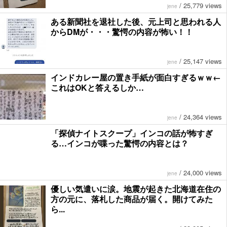
/
25,779 views
jene
ある新聞社を退社した後、元上司と思われる人
からDMが・・・驚愕の内容が怖い！！
/
25,147 views
jene
インドカレー屋の置き手紙が面白すぎるｗｗ←
これはOKと答えるしか…
/
24,364 views
jene
「探偵ナイトスクープ」インコの話が怖すぎ
る…インコが喋った驚愕の内容とは？
/
24,000 views
jene
優しい気遣いに涙。地震が起きた北海道在住の
方の元に、落札した商品が届く。開けてみた
ら...