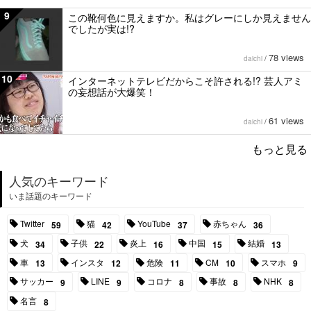
9
この靴何色に見えますか。私はグレーにしか見えません
でしたが実は!?
78 views
daichi
/
10
インターネットテレビだからこそ許される!? 芸人アミ
の妄想話が大爆笑！
61 views
daichi
/
もっと見る
人気のキーワード
いま話題のキーワード
Twitter
猫
YouTube
赤ちゃん
59
42
37
36
犬
子供
炎上
中国
結婚
34
22
16
15
13
車
インスタ
危険
CM
スマホ
13
12
11
10
9
サッカー
LINE
コロナ
事故
NHK
9
9
8
8
8
名言
8