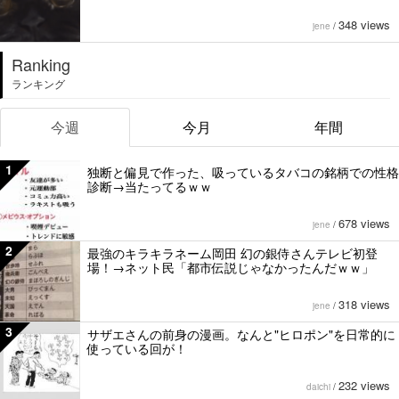
348 views
jene
/
Ranking
ランキング
今週
今月
年間
1
独断と偏見で作った、吸っているタバコの銘柄での性格
診断→当たってるｗｗ
678 views
jene
/
2
最強のキラキラネーム岡田 幻の銀侍さんテレビ初登
場！→ネット民「都市伝説じゃなかったんだｗｗ」
318 views
jene
/
3
サザエさんの前身の漫画。なんと"ヒロポン"を日常的に
使っている回が！
232 views
daichi
/