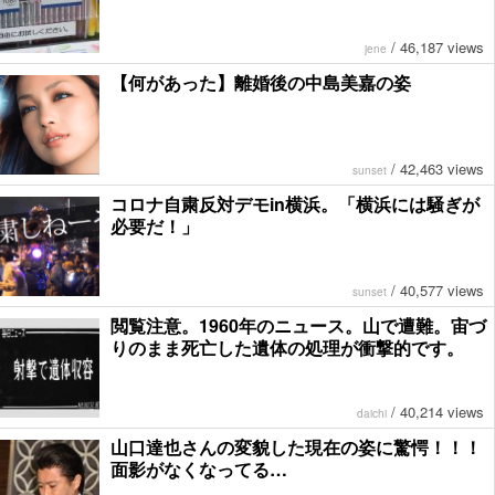
/
46,187 views
jene
【何があった】離婚後の中島美嘉の姿
/
42,463 views
sunset
コロナ自粛反対デモin横浜。「横浜には騒ぎが
必要だ！」
/
40,577 views
sunset
閲覧注意。1960年のニュース。山で遭難。宙づ
りのまま死亡した遺体の処理が衝撃的です。
/
40,214 views
daichi
山口達也さんの変貌した現在の姿に驚愕！！！
面影がなくなってる…