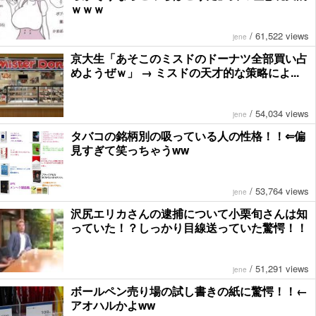
ｗｗｗ
/
61,522 views
jene
京大生「あそこのミスドのドーナツ全部買い占
めようぜｗ」 → ミスドの天才的な策略によ...
/
54,034 views
jene
タバコの銘柄別の吸っている人の性格！！⇐偏
見すぎて笑っちゃうww
/
53,764 views
jene
沢尻エリカさんの逮捕について小栗旬さんは知
っていた！？しっかり目線送っていた驚愕！！
/
51,291 views
jene
ボールペン売り場の試し書きの紙に驚愕！！←
アオハルかよww