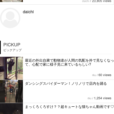
/
23,805 views
daichi
daichi
PICKUP
ピックアップ
最近の外出自粛で動物達が人間の気配を外で見なくなっ
て、心配で家に様子見に来ているらしい?
60 views
riku
/
ダンシングスパイダーマン！ノリノリで店内を踊る
1,254 views
riku
/
まっくろくろすけ？？超キュートな猫ちゃん動画です♡