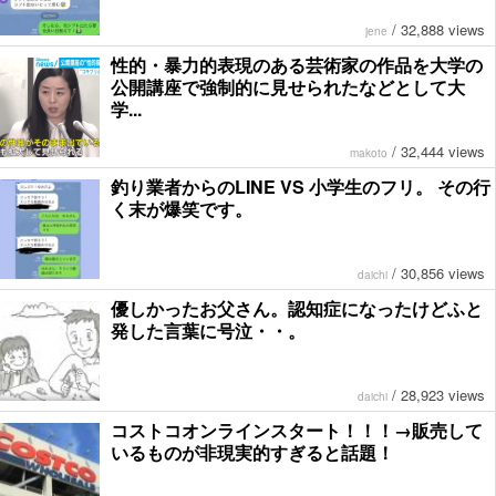
/
32,888 views
jene
性的・暴力的表現のある芸術家の作品を大学の
公開講座で強制的に見せられたなどとして大
学...
/
32,444 views
makoto
釣り業者からのLINE VS 小学生のフリ。 その行
く末が爆笑です。
/
30,856 views
daichi
優しかったお父さん。認知症になったけどふと
発した言葉に号泣・・。
/
28,923 views
daichi
コストコオンラインスタート！！！→販売して
いるものが非現実的すぎると話題！