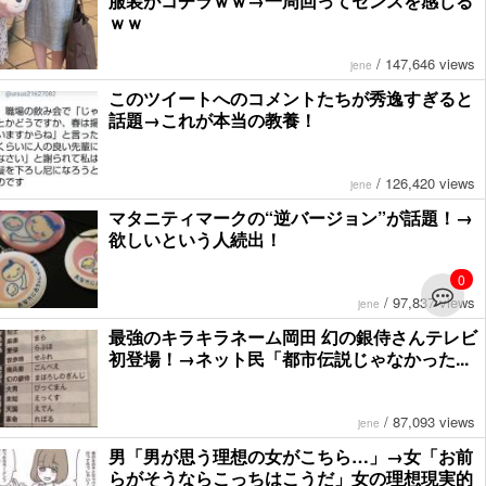
服装がコチラｗｗ→一周回ってセンスを感じる
ｗｗ
/
147,646 views
jene
このツイートへのコメントたちが秀逸すぎると
話題→これが本当の教養！
/
126,420 views
jene
マタニティマークの“逆バージョン”が話題！→
欲しいという人続出！
0
/
97,837 views
jene
最強のキラキラネーム岡田 幻の銀侍さんテレビ
初登場！→ネット民「都市伝説じゃなかった...
/
87,093 views
jene
男「男が思う理想の女がこちら…」→女「お前
らがそうならこっちはこうだ」女の理想現実的