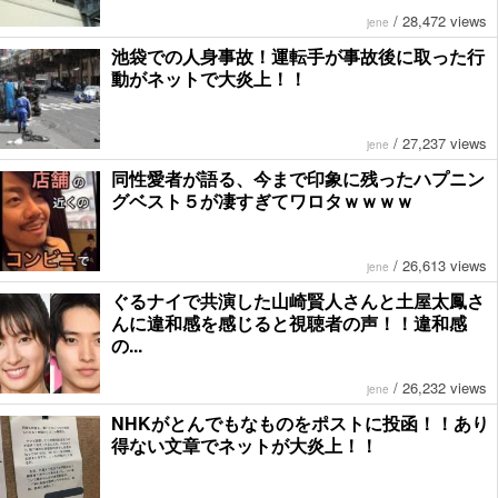
/
28,472 views
jene
池袋での人身事故！運転手が事故後に取った行
動がネットで大炎上！！
/
27,237 views
jene
同性愛者が語る、今まで印象に残ったハプニン
グベスト５が凄すぎてワロタｗｗｗｗ
/
26,613 views
jene
ぐるナイで共演した山崎賢人さんと土屋太鳳さ
んに違和感を感じると視聴者の声！！違和感
の...
/
26,232 views
jene
NHKがとんでもなものをポストに投函！！あり
得ない文章でネットが大炎上！！