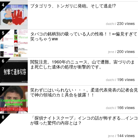
4
ブタゴリラ、トンガリに発砲。そして逃走!?
230 views
daichi
/
5
タバコの銘柄別の吸っている人の性格！！⇐偏見すぎて
笑っちゃうww
200 views
jene
/
6
閲覧注意。1960年のニュース。山で遭難。宙づりのま
ま死亡した遺体の処理が衝撃的です。
196 views
daichi
/
7
笑わずにはいられない・・・。柔道代表発表の記者会見
で神の領域のカミ具合を披露！！
166 views
daichi
/
8
「探偵ナイトスクープ」インコの話が怖すぎる…インコ
が喋った驚愕の内容とは？
144 views
jene
/