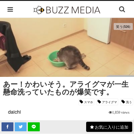
笑う(526)
あー！かわいそう。アライグマが一生
懸命洗っていたものが爆笑です。
スマホ
アライグマ
洗う
daichi
1,859 views
お気に入りに追加