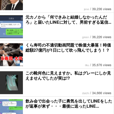
/
39,236 views
jene
元カノから「何できみと結婚しなかったんだ
ろ」と届いたLINEに対して、男前すぎる返信...
/
36,226 views
green
くら寿司の不適切動画問題で株価大暴落！時価
総額27億円が1日にして吹っ飛んでしまう！？
/
35,676 views
riku
この靴何色に見えますか。私はグレーにしか見
えませんでしたが実は!?
/
34,666 views
daichi
飲み会で出会った子に勇気を出してLINEをした
が返事が来ず・・・最後に送ったLINE...