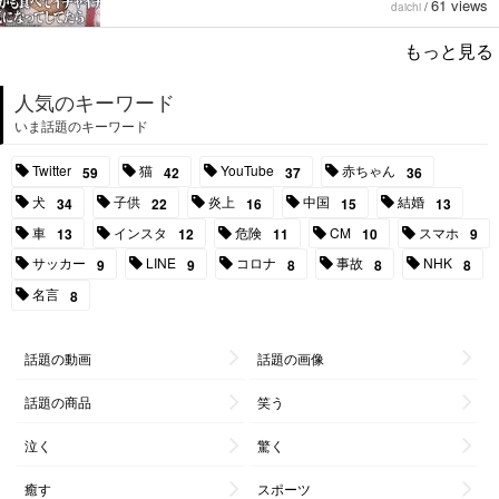
61 views
daichi
/
もっと見る
人気のキーワード
いま話題のキーワード
Twitter
猫
YouTube
赤ちゃん
59
42
37
36
犬
子供
炎上
中国
結婚
34
22
16
15
13
車
インスタ
危険
CM
スマホ
13
12
11
10
9
サッカー
LINE
コロナ
事故
NHK
9
9
8
8
8
名言
8
話題の動画
話題の画像
話題の商品
笑う
泣く
驚く
癒す
スポーツ