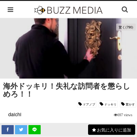
驚く(790)
海外ドッキリ！失礼な訪問者を懲らし
めろ！！
ドアノブ
ドッキリ
驚かす
daichi
697 views
お気に入りに追加