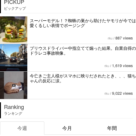
PICKUP
ピックアップ
スーパーモデル！？蜘蛛の巣から助けたヤモリが今では
愛くるしい表情でポージング
887 views
riku
/
プリウスドライバー中指立てて煽った結果。自業自得の
ドラレコ事故映像。
1,619 views
riku
/
今亡きご主人様がスマホに映りだされたとき、、、猫ち
ゃんの反応に涙。
9,022 views
riku
/
Ranking
ランキング
今週
今月
年間