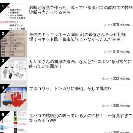
1
独断と偏見で作った、吸っているタバコの銘柄での性格
診断→当たってるｗｗ
678 views
jene
/
2
最強のキラキラネーム岡田 幻の銀侍さんテレビ初登
場！→ネット民「都市伝説じゃなかったんだｗｗ」
318 views
jene
/
3
サザエさんの前身の漫画。なんと"ヒロポン"を日常的に
使っている回が！
232 views
daichi
/
4
ブタゴリラ、トンガリに発砲。そして逃走!?
230 views
daichi
/
5
タバコの銘柄別の吸っている人の性格！！⇐偏見すぎて
笑っちゃうww
200 views
jene
/