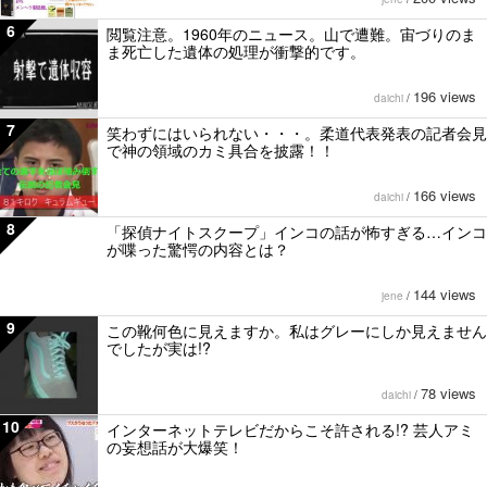
6
閲覧注意。1960年のニュース。山で遭難。宙づりのま
ま死亡した遺体の処理が衝撃的です。
196 views
daichi
/
7
笑わずにはいられない・・・。柔道代表発表の記者会見
で神の領域のカミ具合を披露！！
166 views
daichi
/
8
「探偵ナイトスクープ」インコの話が怖すぎる…インコ
が喋った驚愕の内容とは？
144 views
jene
/
9
この靴何色に見えますか。私はグレーにしか見えません
でしたが実は!?
78 views
daichi
/
10
インターネットテレビだからこそ許される!? 芸人アミ
の妄想話が大爆笑！