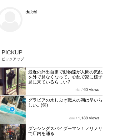
daichi
PICKUP
ピックアップ
最近の外出自粛で動物達が人間の気配
を外で見なくなって、心配で家に様子
見に来ているらしい?
60 views
riku
/
グラビアの水しぶき職人の朝は早いら
しい...(笑)
1,188 views
jene
/
ダンシングスパイダーマン！ノリノリ
で店内を踊る