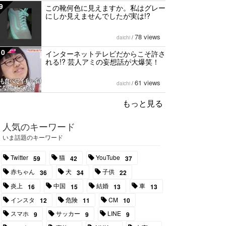
9
この靴何色に見えますか。私はグレー
にしか見えませんでしたが実は!?
78 views
daichi
/
10
インターネットテレビだからこそ許さ
れる!? 芸人アミの妄想話が大爆笑！
61 views
daichi
/
もっと見る
人気のキーワード
いま話題のキーワード
Twitter
猫
YouTube
59
42
37
赤ちゃん
犬
子供
36
34
22
炎上
中国
結婚
車
16
15
13
13
インスタ
危険
CM
12
11
10
スマホ
サッカー
LINE
9
9
9