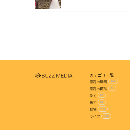
カテゴリ一覧
話題の動画
344
話題の商品
61
泣く
86
癒す
99
動物
131
ライフ
350