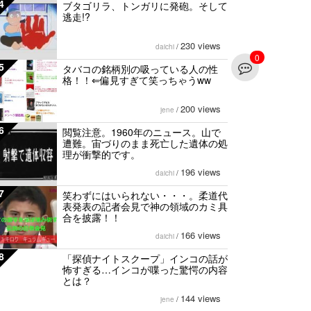
4
ブタゴリラ、トンガリに発砲。そして
逃走!?
230 views
daichi
/
0
5
タバコの銘柄別の吸っている人の性
格！！⇐偏見すぎて笑っちゃうww
200 views
jene
/
6
閲覧注意。1960年のニュース。山で
遭難。宙づりのまま死亡した遺体の処
理が衝撃的です。
196 views
daichi
/
7
笑わずにはいられない・・・。柔道代
表発表の記者会見で神の領域のカミ具
合を披露！！
166 views
daichi
/
8
「探偵ナイトスクープ」インコの話が
怖すぎる…インコが喋った驚愕の内容
とは？
144 views
jene
/