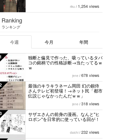
1,254 views
riku
/
Ranking
ランキング
今週
今月
年間
1
独断と偏見で作った、吸っているタバ
コの銘柄での性格診断→当たってるｗ
ｗ
678 views
jene
/
2
最強のキラキラネーム岡田 幻の銀侍
さんテレビ初登場！→ネット民「都市
伝説じゃなかったんだｗｗ」
318 views
jene
/
3
サザエさんの前身の漫画。なんと"ヒ
ロポン"を日常的に使っている回が！
232 views
daichi
/