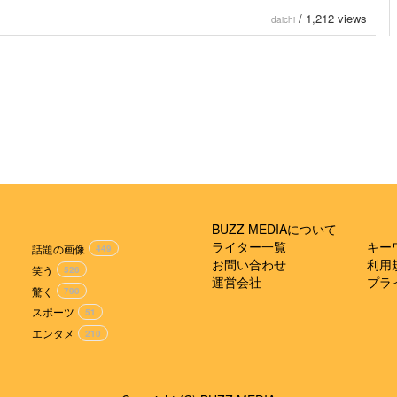
/
1,212 views
daichi
BUZZ MEDIAについて
ライター一覧
キー
話題の画像
449
お問い合わせ
利用
笑う
526
運営会社
プラ
驚く
790
スポーツ
51
エンタメ
210