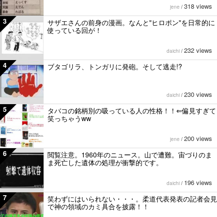
318 views
jene
/
3
サザエさんの前身の漫画。なんと"ヒロポン"を日常的に
使っている回が！
232 views
daichi
/
4
ブタゴリラ、トンガリに発砲。そして逃走!?
230 views
daichi
/
5
タバコの銘柄別の吸っている人の性格！！⇐偏見すぎて
笑っちゃうww
200 views
jene
/
6
閲覧注意。1960年のニュース。山で遭難。宙づりのま
ま死亡した遺体の処理が衝撃的です。
196 views
daichi
/
7
笑わずにはいられない・・・。柔道代表発表の記者会見
で神の領域のカミ具合を披露！！