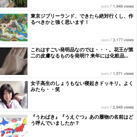
/
1,949 views
daichi
東京ジブリーランド、できたら絶対行くし、作
るべきかと強く思います！
/
3,177 views
daichi
これはすごい発明品なのでは・・・。花王が第
二の皮膚なるものを発明!? 来年には化粧品...
/
1,571 views
daichi
女子高生のしょうもない寝起きドッキリ。よく
みたら・・笑
/
2,949 views
daichi
『うわばき』『うえぐつ』あの履物の名前はど
う呼んでいましたか？