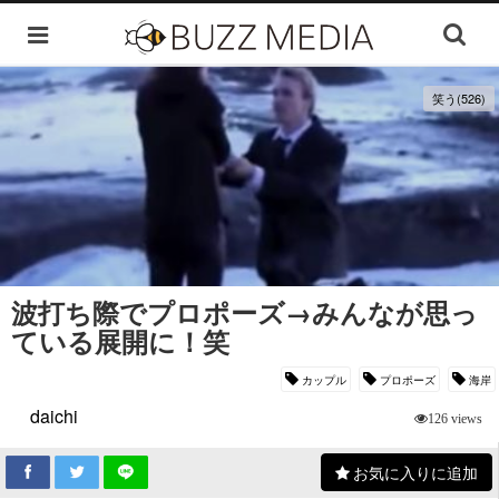
笑う(526)
波打ち際でプロポーズ→みんなが思っ
ている展開に！笑
カップル
プロポーズ
海岸
daichi
126 views
お気に入りに追加