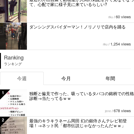
て、心配で家に様子見に来ているらしい?
60 views
riku
/
ダンシングスパイダーマン！ノリノリで店内を踊る
1,254 views
riku
/
Ranking
ランキング
今週
今月
年間
1
独断と偏見で作った、吸っているタバコの銘柄での性格
診断→当たってるｗｗ
678 views
jene
/
2
最強のキラキラネーム岡田 幻の銀侍さんテレビ初登
場！→ネット民「都市伝説じゃなかったんだｗｗ」