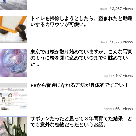
/
3,267 views
daichi
トイレを掃除しようとしたら、盗まれたと勘違
いするカワウソが可愛い。
/
3,773 views
daichi
東京では桜が散り始めていますが、こんな写真
のように桜を閉じ込めていつまでも眺めてい
た...
/
107 views
daichi
●●から普通になれる方法が具体的ですごい！
/
661 views
daichi
サボテンだったと思って３年間育てた結果、と
ても意外な植物だったというお話。