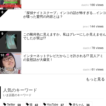
166 views
daichi
/
8
「探偵ナイトスクープ」インコの話が怖すぎる…インコ
が喋った驚愕の内容とは？
144 views
jene
/
9
この靴何色に見えますか。私はグレーにしか見えません
でしたが実は!?
78 views
daichi
/
10
インターネットテレビだからこそ許される!? 芸人アミ
の妄想話が大爆笑！
61 views
daichi
/
もっと見る
人気のキーワード
いま話題のキーワード
Twitter
猫
YouTube
赤ちゃん
59
42
37
36