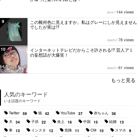
144 views
jene
/
9
この靴何色に見えますか。私はグレーにしか見えません
でしたが実は!?
78 views
daichi
/
10
インターネットテレビだからこそ許される!? 芸人アミ
の妄想話が大爆笑！
61 views
daichi
/
もっと見る
人気のキーワード
いま話題のキーワード
Twitter
猫
YouTube
赤ちゃん
59
42
37
36
犬
子供
炎上
中国
結婚
34
22
16
15
13
車
インスタ
危険
CM
スマホ
13
12
11
10
9