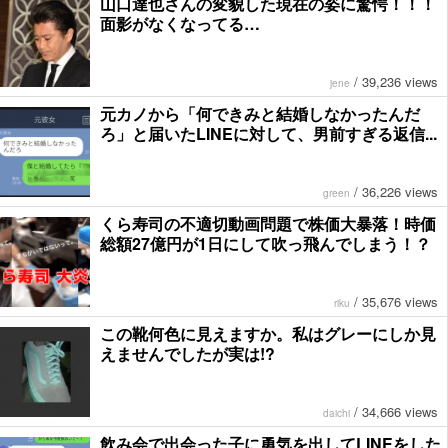
山口達也さんの変貌した現在の姿に驚愕！！！
面影がなくなってる…
/
39,236 views
jene
元カノから「何できみと結婚しなかったんだ
ろ」と届いたLINEに対して、男前すぎる返信...
/
36,226 views
green
くら寿司の不適切動画問題で株価大暴落！時価
総額27億円が1日にして吹っ飛んでしまう！？
/
35,676 views
riku
この靴何色に見えますか。私はグレーにしか見
えませんでしたが実は!?
/
34,666 views
daichi
飲み会で出会った子に勇気を出してLINEをした