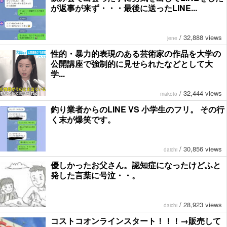
が返事が来ず・・・最後に送ったLINE...
/
32,888 views
jene
性的・暴力的表現のある芸術家の作品を大学の
公開講座で強制的に見せられたなどとして大
学...
/
32,444 views
makoto
釣り業者からのLINE VS 小学生のフリ。 その行
く末が爆笑です。
/
30,856 views
daichi
優しかったお父さん。認知症になったけどふと
発した言葉に号泣・・。
/
28,923 views
daichi
コストコオンラインスタート！！！→販売して