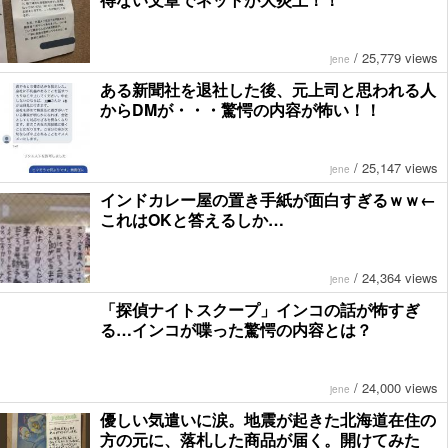
/
25,779 views
jene
ある新聞社を退社した後、元上司と思われる人
からDMが・・・驚愕の内容が怖い！！
/
25,147 views
jene
インドカレー屋の置き手紙が面白すぎるｗｗ←
これはOKと答えるしか…
/
24,364 views
jene
「探偵ナイトスクープ」インコの話が怖すぎ
る…インコが喋った驚愕の内容とは？
/
24,000 views
jene
優しい気遣いに涙。地震が起きた北海道在住の
方の元に、落札した商品が届く。開けてみた