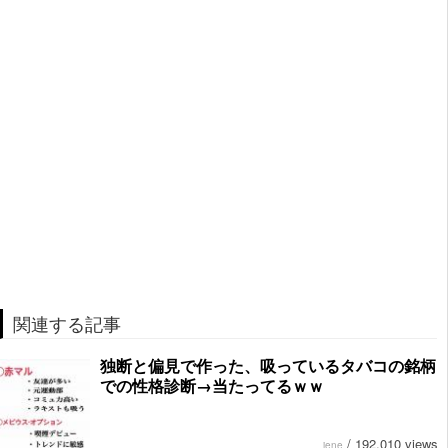
関連する記事
独断と偏見で作った、吸っているタバコの銘柄
での性格診断→当たってるｗｗ
/
192,010 views
jene