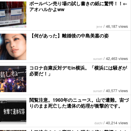
ボールペン売り場の試し書きの紙に驚愕！！←
アオハルかよww
/
46,187 views
jene
【何があった】離婚後の中島美嘉の姿
/
42,463 views
sunset
コロナ自粛反対デモin横浜。「横浜には騒ぎが
必要だ！」
/
40,577 views
sunset
閲覧注意。1960年のニュース。山で遭難。宙づ
りのまま死亡した遺体の処理が衝撃的です。
/
40,214 views
daichi