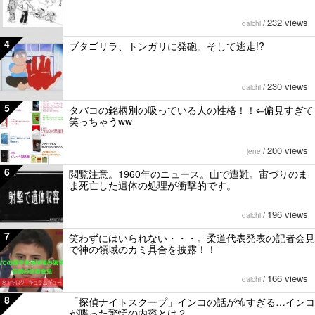
232 views
daichi
/
4
ブタゴリラ、トンガリに発砲。そして逃走!?
230 views
daichi
/
5
タバコの銘柄別の吸っている人の性格！！⇐偏見すぎて
笑っちゃうww
200 views
jene
/
6
閲覧注意。1960年のニュース。山で遭難。宙づりのま
ま死亡した遺体の処理が衝撃的です。
196 views
daichi
/
7
笑わずにはいられない・・・。柔道代表発表の記者会見
で神の領域のカミ具合を披露！！
166 views
daichi
/
8
「探偵ナイトスクープ」インコの話が怖すぎる…インコ
が喋った驚愕の内容とは？