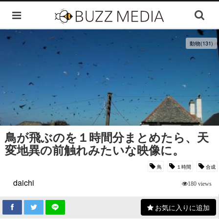
動物(131)
鳥が飛ぶのを１時間分まとめたら、天
変地異の前触れみたいな映像に。
鳥
１時間
合成
daichi
180 views
お気に入りに追加