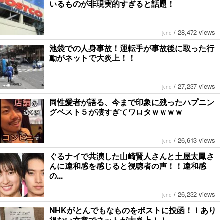
いるものが非現実的すぎると話題！
/
28,472 views
jene
池袋での人身事故！運転手が事故後に取った行
動がネットで大炎上！！
/
27,237 views
jene
同性愛者が語る、今まで印象に残ったハプニン
グベスト５が凄すぎてワロタｗｗｗｗ
/
26,613 views
jene
ぐるナイで共演した山崎賢人さんと土屋太鳳さ
んに違和感を感じると視聴者の声！！違和感
の...
/
26,232 views
jene
NHKがとんでもなものをポストに投函！！あり
得ない文章でネットが大炎上！！