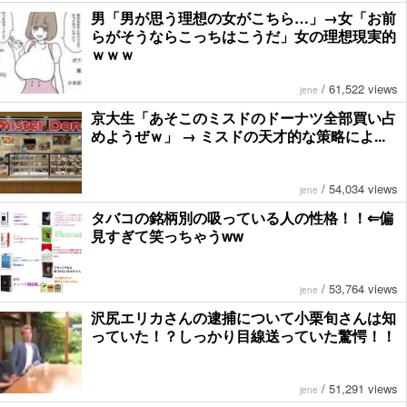
男「男が思う理想の女がこちら…」→女「お前
らがそうならこっちはこうだ」女の理想現実的
ｗｗｗ
/
61,522 views
jene
京大生「あそこのミスドのドーナツ全部買い占
めようぜｗ」 → ミスドの天才的な策略によ...
/
54,034 views
jene
タバコの銘柄別の吸っている人の性格！！⇐偏
見すぎて笑っちゃうww
/
53,764 views
jene
沢尻エリカさんの逮捕について小栗旬さんは知
っていた！？しっかり目線送っていた驚愕！！
/
51,291 views
jene