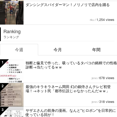
ダンシングスパイダーマン！ノリノリで店内を踊る
1,254 views
riku
/
Ranking
ランキング
今週
今月
年間
1
独断と偏見で作った、吸っているタバコの銘柄での性格
診断→当たってるｗｗ
678 views
jene
/
2
最強のキラキラネーム岡田 幻の銀侍さんテレビ初登
場！→ネット民「都市伝説じゃなかったんだｗｗ」
318 views
jene
/
3
サザエさんの前身の漫画。なんと"ヒロポン"を日常的に
使っている回が！