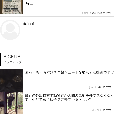
ら...
/
23,805 views
daichi
daichi
PICKUP
ピックアップ
まっくろくろすけ？？超キュートな猫ちゃん動画です♡
348 views
jene
/
最近の外出自粛で動物達が人間の気配を外で見なくなっ
て、心配で家に様子見に来ているらしい?
60 views
riku
/