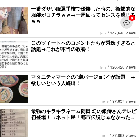
一番ダサい服選手権で優勝した時の、衝撃的な
服装がコチラｗｗ→一周回ってセンスを感じる
0
ｗｗ
/
147,646 views
jene
このツイートへのコメントたちが秀逸すぎると
話題→これが本当の教養！
/
126,420 views
jene
マタニティマークの“逆バージョン”が話題！→
欲しいという人続出！
/
97,837 views
jene
最強のキラキラネーム岡田 幻の銀侍さんテレビ
初登場！→ネット民「都市伝説じゃなかった...
/
87,093 views
jene