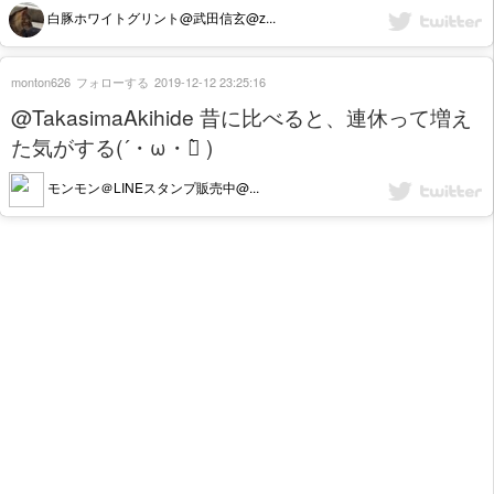
白豚ホワイトグリント@武田信玄@z...
monton626
フォローする
2019-12-12 23:25:16
@TakasimaAkihide 昔に比べると、連休って増え
た気がする(´・ω・ก̀ )
モンモン＠LINEスタンプ販売中@...