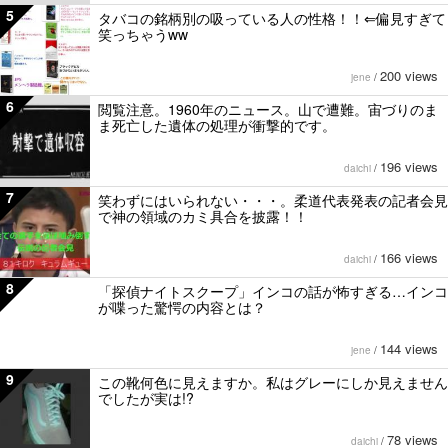
5
タバコの銘柄別の吸っている人の性格！！⇐偏見すぎて
笑っちゃうww
200 views
jene
/
6
閲覧注意。1960年のニュース。山で遭難。宙づりのま
ま死亡した遺体の処理が衝撃的です。
196 views
daichi
/
7
笑わずにはいられない・・・。柔道代表発表の記者会見
で神の領域のカミ具合を披露！！
166 views
daichi
/
8
「探偵ナイトスクープ」インコの話が怖すぎる…インコ
が喋った驚愕の内容とは？
144 views
jene
/
9
この靴何色に見えますか。私はグレーにしか見えません
でしたが実は!?
78 views
daichi
/