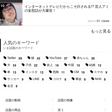
10
インターネットテレビだからこそ許される!? 芸人アミ
の妄想話が大爆笑！
61 views
daichi
/
もっと見る
人気のキーワード
いま話題のキーワード
Twitter
猫
YouTube
赤ちゃん
59
42
37
36
犬
子供
炎上
中国
結婚
34
22
16
15
13
車
インスタ
危険
CM
スマホ
13
12
11
10
9
サッカー
LINE
コロナ
事故
NHK
9
9
8
8
8
名言
8
話題の動画
話題の画像
話題の商品
笑う