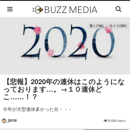
驚く(790)
ライフ(350)
【悲報】2020年の連休はこのようにな
っております…。→１０連休ど
こ……！？
今年が大型連休多かった分・・・
jene
16,644 views