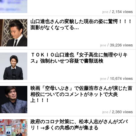
/
2,154 views
jene
山口達也さんの変貌した現在の姿に驚愕！！！
面影がなくなってる…
/
39,236 views
jene
ＴＯＫＩＯ山口達也『女子高生に無理やりキ
ス』強制わいせつ容疑で書類送検
/
10,674 views
jene
映画「空母いぶき」で佐藤浩市さんが演じた首
相役についてのコメントがネットで大炎
上！！！
/
2,360 views
jene
政府のコロナ対策に、松本人志がさんがズバ
リ！→多くの共感の声が集まる