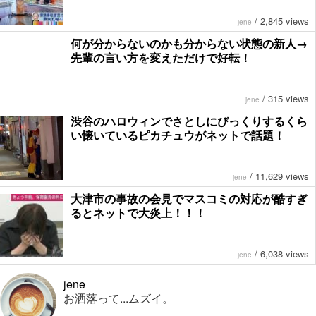
/
2,845 views
jene
何が分からないのかも分からない状態の新人→
先輩の言い方を変えただけで好転！
/
315 views
jene
渋谷のハロウィンでさとしにびっくりするくら
い懐いているピカチュウがネットで話題！
/
11,629 views
jene
大津市の事故の会見でマスコミの対応が酷すぎ
るとネットで大炎上！！！
/
6,038 views
jene
jene
お洒落って...ムズイ。