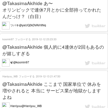
@TakasimaAkihide あ〜
オリンピックで連休7月とかに全部持ってかれた
んだっけ？（白目）
ツバキ@yaUQ2kDVAVrIiNq
koomin97
フォローする
2019-12-12 23:23:33
@TakasimaAkihide 個人的に4連休が2回もあるの
が嬉しすぎる
🍃@koomin97
Haniyuu_WB
フォローする
2019-12-13 21:47:50
@TakasimaAkihide ここまで 国家単位で 休みを
増やされると 本当に サービス業が地獄かします
よね
Haniyuu@Haniyuu_WB