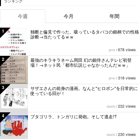
ランキング
今週
今月
年間
1
独断と偏見で作った、吸っているタバコの銘柄での性格
診断→当たってるｗｗ
678 views
jene
/
2
最強のキラキラネーム岡田 幻の銀侍さんテレビ初登
場！→ネット民「都市伝説じゃなかったんだｗｗ」
318 views
jene
/
3
サザエさんの前身の漫画。なんと"ヒロポン"を日常的に
使っている回が！
232 views
daichi
/
4
ブタゴリラ、トンガリに発砲。そして逃走!?
230 views
daichi
/