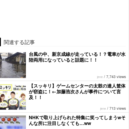
関連する記事
台風の中、新京成線が走っている！？電車が水
陸両用になっていると話題に！！
/
7,743 views
jene
【スッキリ】ゲームセンターの太鼓の達人筐体
が窃盗に！←加藤浩次さんが事件について言
及！！
/
713 views
jene
NHKで取り上げられた特集に笑ってしまうwそ
んな所に注目しなくても…ww