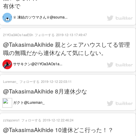
有休で
♕ 凍結のソウマさん♕@souma...
21YOa3AOs1aaESh
フォローする
2019-12-13 17:49:47
@TakasimaAkihide 親とシェアハウスしてる管理
職の無職だから連休なんて気にしない。
ササキクン@21YOa3AOs1a...
Lureman_
フォローする
2019-12-12 22:03:11
@TakasimaAkihide 8月連休少な
ガクト@Lureman_
zztopzero1
フォローする
2019-12-12 22:46:24
@TakasimaAkihide 10連休どこ行った！？