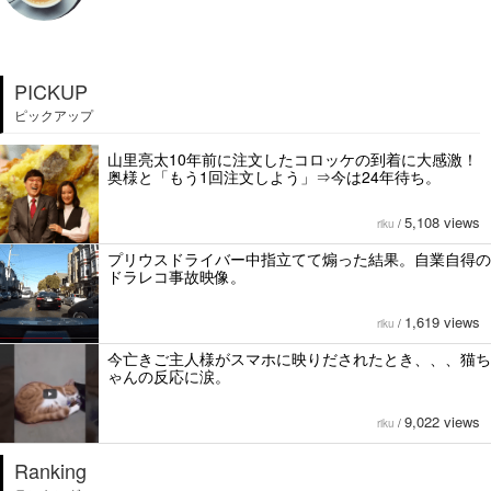
PICKUP
ピックアップ
山里亮太10年前に注文したコロッケの到着に大感激！
奥様と「もう1回注文しよう」⇒今は24年待ち。
5,108 views
riku
/
プリウスドライバー中指立てて煽った結果。自業自得の
ドラレコ事故映像。
1,619 views
riku
/
今亡きご主人様がスマホに映りだされたとき、、、猫ち
ゃんの反応に涙。
9,022 views
riku
/
Ranking