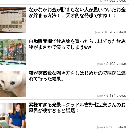
/
562 views
jene
なかなかお金が貯まらない人が思いついたお金
が貯まる方法！←天才的な発想ですね！！
/
16,707 views
jene
自動販売機で飲み物を買ったら…出てきた飲み
物がまさかで笑ってしまうww
/
2,192 views
jene
猫が突然変な鳴き方をしはじめたので病院に連
れて行った結果。
/
5,184 views
jene
異様すぎる光景…グラドル吉野七宝実さんのお
風呂が凄すぎると話題！
/
8,305 views
jene