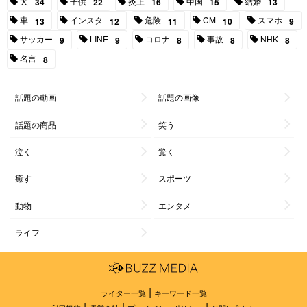
犬
子供
炎上
中国
結婚
34
22
16
15
13
車
インスタ
危険
CM
スマホ
13
12
11
10
9
サッカー
LINE
コロナ
事故
NHK
9
9
8
8
8
名言
8
話題の動画
話題の画像
話題の商品
笑う
泣く
驚く
癒す
スポーツ
動物
エンタメ
ライフ
|
ライター一覧
キーワード一覧
|
|
|