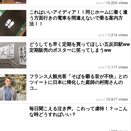
/
10,203 views
jene
これはいいアイディア！！同じホームに着く違
う方面行きの電車を間違えないで乗る案内方
法！！
/
1,214 views
jene
どうしても早く定期を買ってほしい五反田駅ww
定期販売のポスターに笑ってしまうww
/
1,117 views
jene
フランス人観光客「そばを啜る音が不快」との
ツイートに日本に帰化した庭師の村雨さんの
コ...
/
10,917 views
jene
毎日聞こえる泣き声。これって虐待！？→こん
な時どうすればいい？