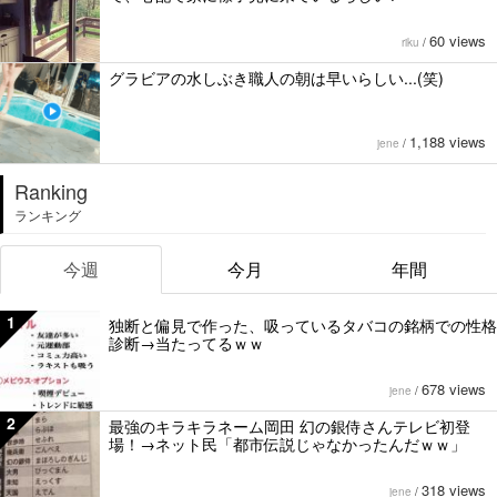
60 views
riku
/
グラビアの水しぶき職人の朝は早いらしい...(笑)
1,188 views
jene
/
Ranking
ランキング
今週
今月
年間
1
独断と偏見で作った、吸っているタバコの銘柄での性格
診断→当たってるｗｗ
678 views
jene
/
2
最強のキラキラネーム岡田 幻の銀侍さんテレビ初登
場！→ネット民「都市伝説じゃなかったんだｗｗ」
318 views
jene
/