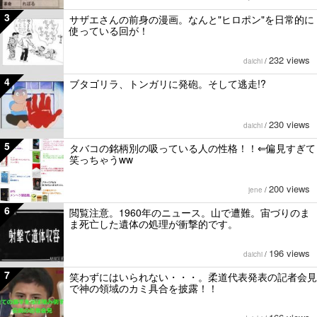
3
サザエさんの前身の漫画。なんと"ヒロポン"を日常的に
使っている回が！
232 views
daichi
/
4
ブタゴリラ、トンガリに発砲。そして逃走!?
230 views
daichi
/
5
タバコの銘柄別の吸っている人の性格！！⇐偏見すぎて
笑っちゃうww
200 views
jene
/
6
閲覧注意。1960年のニュース。山で遭難。宙づりのま
ま死亡した遺体の処理が衝撃的です。
196 views
daichi
/
7
笑わずにはいられない・・・。柔道代表発表の記者会見
で神の領域のカミ具合を披露！！