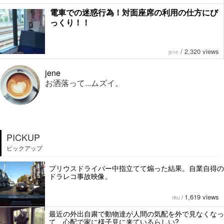
電車での迷惑行為！対面座席の利用の仕方にび
っくり！！
/
2,320 views
jene
jene
お洒落って...ムズイ。
PICKUP
ピックアップ
プリウスドライバー中指立てて煽った結果。自業自得の
ドラレコ事故映像。
1,619 views
riku
/
最近の外出自粛で動物達が人間の気配を外で見なくなっ
て、心配で家に様子見に来ているらしい?