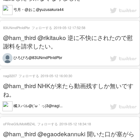
弓月・@おこ@yuzusakura44
83fJNmdPtnIdPbr
フォローする
2019-05-12 17:52:58
@ham_third @rikitauko 逆に不快にされたので慰
謝料を請求したい。
ひろびろ@83fJNmdPtnIdPbr
nagi3207
フォローする
2019-05-12 16:00:30
@ham_third NHKが来たら動画残すしか無いです
ね。
橘スバル@(´ω｀っ)3@nagi...
oFRneG9JMoMBZ4L
フォローする
2019-05-12 18:34:18
@ham_third @egaodekannuki 開いた口が塞がら