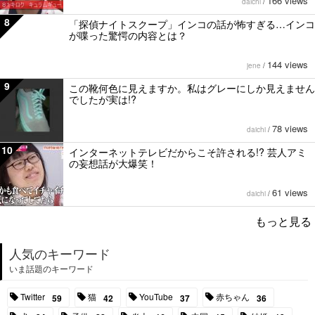
166 views
daichi
/
8
「探偵ナイトスクープ」インコの話が怖すぎる…インコ
が喋った驚愕の内容とは？
144 views
jene
/
9
この靴何色に見えますか。私はグレーにしか見えません
でしたが実は!?
78 views
daichi
/
10
インターネットテレビだからこそ許される!? 芸人アミ
の妄想話が大爆笑！
61 views
daichi
/
もっと見る
人気のキーワード
いま話題のキーワード
Twitter
猫
YouTube
赤ちゃん
59
42
37
36