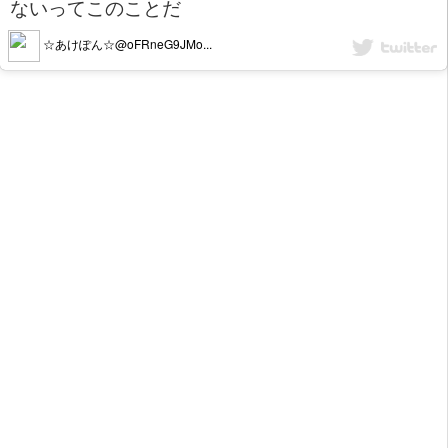
ないってこのことだ
☆あけぽん☆@oFRneG9JMo...