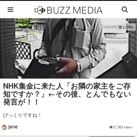
驚く(790)
NHK集金に来た人「お隣の家主をご存
知ですか？」←その後、とんでもない
発言が！！
びっくりですね！
jene
11,303 views