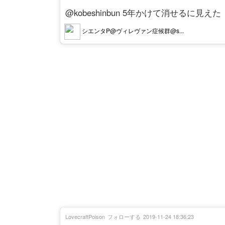
@kobeshinbun 5年かけて消せるに見えた
シエンタP@ヴィレヴァン症候群@s...
LovecraftPoison
フォローする
2019-11-24 18:36:23