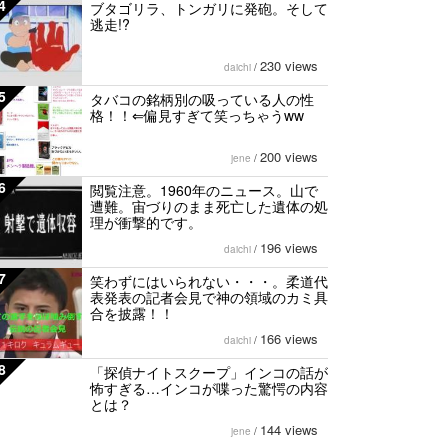
4
ブタゴリラ、トンガリに発砲。そして
逃走!?
230 views
daichi
/
5
タバコの銘柄別の吸っている人の性
格！！⇐偏見すぎて笑っちゃうww
200 views
jene
/
6
閲覧注意。1960年のニュース。山で
遭難。宙づりのまま死亡した遺体の処
理が衝撃的です。
196 views
daichi
/
7
笑わずにはいられない・・・。柔道代
表発表の記者会見で神の領域のカミ具
合を披露！！
166 views
daichi
/
8
「探偵ナイトスクープ」インコの話が
怖すぎる…インコが喋った驚愕の内容
とは？
144 views
jene
/