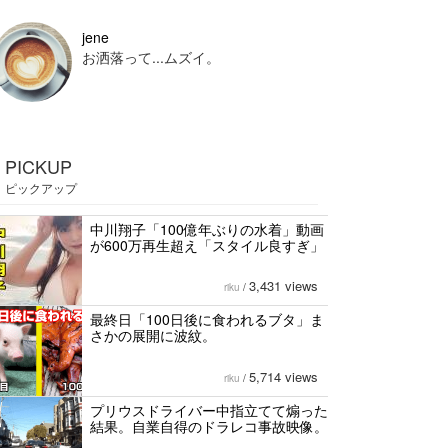
jene
お洒落って...ムズイ。
PICKUP
ピックアップ
中川翔子「100億年ぶりの水着」動画
が600万再生超え「スタイル良すぎ」
3,431 views
riku
/
最終日「100日後に食われるブタ」ま
さかの展開に波紋。
5,714 views
riku
/
プリウスドライバー中指立てて煽った
結果。自業自得のドラレコ事故映像。