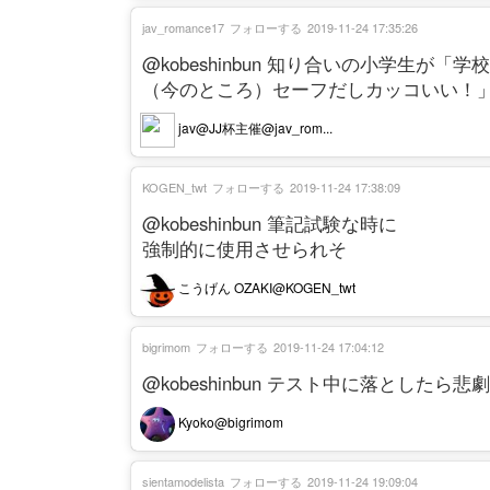
jav_romance17
フォローする
2019-11-24 17:35:26
@kobeshinbun 知り合いの小学生
（今のところ）セーフだしカッコいい！」
jav@JJ杯主催@jav_rom...
KOGEN_twt
フォローする
2019-11-24 17:38:09
@kobeshinbun 筆記試験な時に
強制的に使用させられそ
こうげん OZAKI@KOGEN_twt
bigrimom
フォローする
2019-11-24 17:04:12
@kobeshinbun テスト中に落とした
Kyoko@bigrimom
sientamodelista
フォローする
2019-11-24 19:09:04