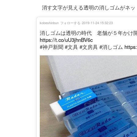
消す文字が見える透明の消しゴムがネッ
kobeshinbun
フォローする
2019-11-24 15:32:23
消しゴムは透明の時代 老舗が５年かけ
https://t.co/uU3jhnBV6c
#神戸新聞 #文具 #文房具 #消しゴム
https