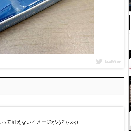
消しゴムって消えないイメージがある(-ω-;)