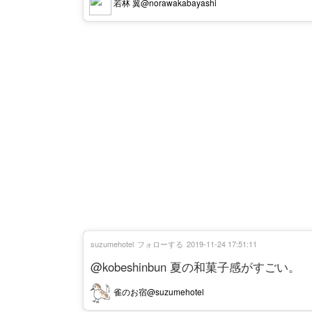
若林 翼@norawakabayashi
suzumehotel
フォローする
2019-11-24 17:51:11
@kobeshinbun 夏の和菓子感がすごい。
雀のお宿@suzumehotel