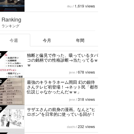
1,619 views
riku
/
Ranking
ランキング
今週
今月
年間
1
独断と偏見で作った、吸っているタバ
コの銘柄での性格診断→当たってるｗ
ｗ
678 views
jene
/
2
最強のキラキラネーム岡田 幻の銀侍
さんテレビ初登場！→ネット民「都市
伝説じゃなかったんだｗｗ」
318 views
jene
/
3
サザエさんの前身の漫画。なんと"ヒ
ロポン"を日常的に使っている回が！
232 views
daichi
/