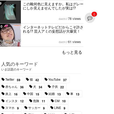
9
この靴何色に見えますか。私はグレー
にしか見えませんでしたが実は!?
0
78 views
daichi
/
10
インターネットテレビだからこそ許さ
れる!? 芸人アミの妄想話が大爆笑！
61 views
daichi
/
もっと見る
人気のキーワード
いま話題のキーワード
Twitter
猫
YouTube
59
42
37
赤ちゃん
犬
子供
36
34
22
炎上
中国
結婚
車
16
15
13
13
インスタ
危険
CM
12
11
10
スマホ
サッカー
LINE
9
9
9