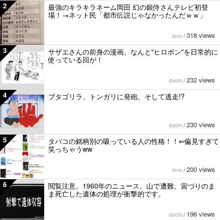
2
最強のキラキラネーム岡田 幻の銀侍さんテレビ初登
場！→ネット民「都市伝説じゃなかったんだｗｗ」
318 views
jene
/
3
サザエさんの前身の漫画。なんと"ヒロポン"を日常的に
使っている回が！
232 views
daichi
/
4
ブタゴリラ、トンガリに発砲。そして逃走!?
230 views
daichi
/
5
タバコの銘柄別の吸っている人の性格！！⇐偏見すぎて
笑っちゃうww
200 views
jene
/
6
閲覧注意。1960年のニュース。山で遭難。宙づりのま
ま死亡した遺体の処理が衝撃的です。
196 views
daichi
/