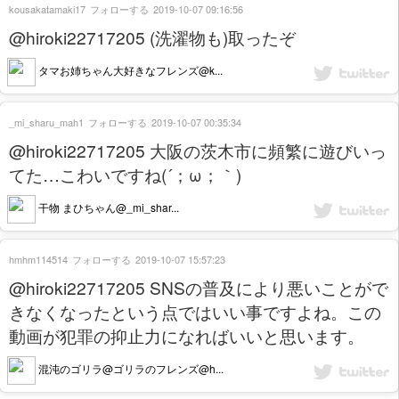
kousakatamaki17
フォローする
2019-10-07 09:16:56
@hiroki22717205 (洗濯物も)取ったぞ
タマお姉ちゃん大好きなフレンズ@k...
_mi_sharu_mah1
フォローする
2019-10-07 00:35:34
@hiroki22717205 大阪の茨木市に頻繁に遊びいっ
てた…こわいですね(´；ω；｀)
干物 まひちゃん@_mi_shar...
hmhm114514
フォローする
2019-10-07 15:57:23
@hiroki22717205 SNSの普及により悪いことがで
きなくなったという点ではいい事ですよね。この
動画が犯罪の抑止力になればいいと思います。
混沌のゴリラ@ゴリラのフレンズ@h...