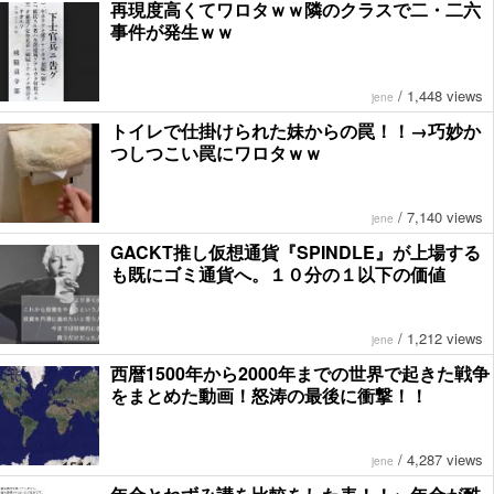
再現度高くてワロタｗｗ隣のクラスで二・二六
事件が発生ｗｗ
/
1,448 views
jene
トイレで仕掛けられた妹からの罠！！→巧妙か
つしつこい罠にワロタｗｗ
/
7,140 views
jene
GACKT推し仮想通貨『SPINDLE』が上場する
も既にゴミ通貨へ。１０分の１以下の価値
/
1,212 views
jene
西暦1500年から2000年までの世界で起きた戦争
をまとめた動画！怒涛の最後に衝撃！！
/
4,287 views
jene