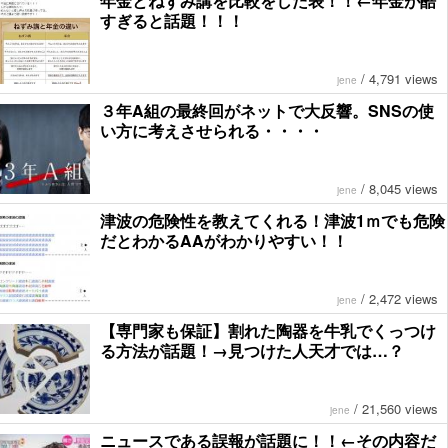
年金とねずみ講を比較をした表！！←年金が酷
すぎると話題！！！
/
4,791 views
jene
３年A組の最終回がネットで大反響。SNSの使
い方に考えさせられる・・・・
/
8,045 views
jene
津波の危険性を教えてくれる！津波1ｍでも危険
だとわかるAAがわかりやすい！！
/
2,472 views
jene
【専門家も保証】割れた陶器を牛乳でくっつけ
る方法が話題！→見つけた人天才では…？
/
21,560 views
jene
ニュースである誤報が話題に！！←その内容だ