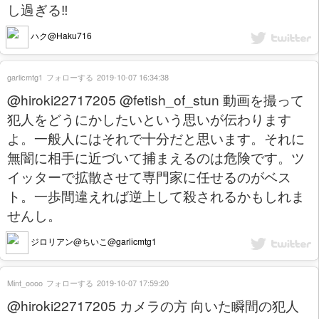
し過ぎる‼️
ハク@Haku716
garlicmtg1
フォローする
2019-10-07 16:34:38
@hiroki22717205 @fetish_of_stun 動画を撮って
犯人をどうにかしたいという思いが伝わります
よ。一般人にはそれで十分だと思います。それに
無闇に相手に近づいて捕まえるのは危険です。ツ
イッターで拡散させて専門家に任せるのがベス
ト。一歩間違えれば逆上して殺されるかもしれま
せんし。
ジロリアン@ちいこ@garlicmtg1
Mint_oooo
フォローする
2019-10-07 17:59:20
@hiroki22717205 カメラの方 向いた瞬間の犯人