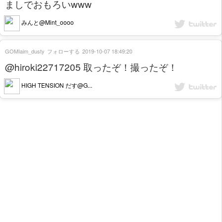
ましでおもろいwww
みんと@Mint_oooo
GOMIaim_dusty
フォローする
2019-10-07 18:49:20
@hiroki22717205 取ったぞ！撮ったぞ！
HIGH TENSION だす@G...