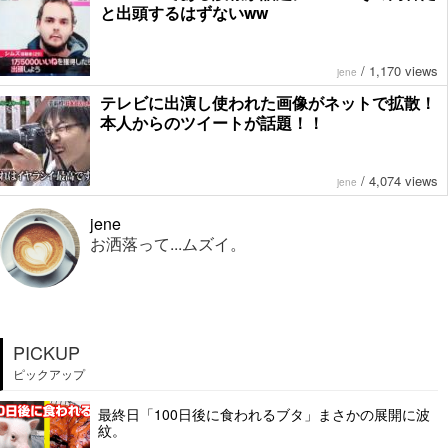
と出頭するはずないww
/
1,170 views
jene
テレビに出演し使われた画像がネットで拡散！
本人からのツイートが話題！！
/
4,074 views
jene
jene
お洒落って...ムズイ。
PICKUP
ピックアップ
最終日「100日後に食われるブタ」まさかの展開に波
紋。