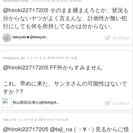
takayuk68109996
フォローする
2019-10-07 16:34:00
@hiroki22717205 そのまま捕まえろとか、状況も
分からないヤツがよく言えんな、計画性が無い犯
行にしても何を所持してるかは分からない、
takoyaki★@takayuk...
dekigokoro_aki
フォローする
2019-10-07 13:14:28
@hiroki22717205 FF外からすみません
これ。早めに来た、サンタさんの可能性はないで
すか？?
秋山朋信(出来心)@dekigok...
Haku716
フォローする
2019-10-07 14:10:34
@hiroki22717205 @taji_na ( ・∀・) 見るからに怪