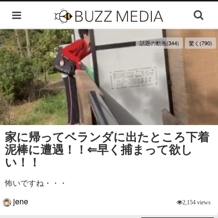
話題の動画(344)
驚く(790)
家に帰ってベランダに出たところ下着
泥棒に遭遇！！⇐早く捕まって欲し
い！！
怖いですね・・・
jene
2,154 views