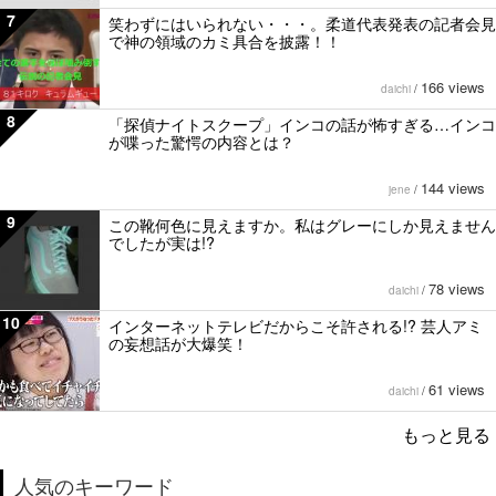
7
笑わずにはいられない・・・。柔道代表発表の記者会見
で神の領域のカミ具合を披露！！
166 views
daichi
/
8
「探偵ナイトスクープ」インコの話が怖すぎる…インコ
が喋った驚愕の内容とは？
144 views
jene
/
9
この靴何色に見えますか。私はグレーにしか見えません
でしたが実は!?
78 views
daichi
/
10
インターネットテレビだからこそ許される!? 芸人アミ
の妄想話が大爆笑！
61 views
daichi
/
もっと見る
人気のキーワード