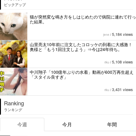
ピックアップ
猫が突然変な鳴き方をしはじめたので病院に連れて行っ
た結果。
5,184 views
jene
/
山里亮太10年前に注文したコロッケの到着に大感激！
奥様と「もう1回注文しよう」⇒今は24年待ち。
5,108 views
riku
/
中川翔子「100億年ぶりの水着」動画が600万再生超え
「スタイル良すぎ」
3,431 views
riku
/
Ranking
ランキング
今週
今月
年間