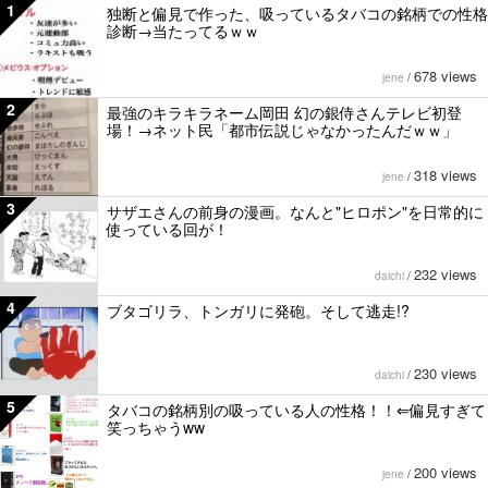
1
独断と偏見で作った、吸っているタバコの銘柄での性格
診断→当たってるｗｗ
678 views
jene
/
2
最強のキラキラネーム岡田 幻の銀侍さんテレビ初登
場！→ネット民「都市伝説じゃなかったんだｗｗ」
318 views
jene
/
3
サザエさんの前身の漫画。なんと"ヒロポン"を日常的に
使っている回が！
232 views
daichi
/
4
ブタゴリラ、トンガリに発砲。そして逃走!?
230 views
daichi
/
5
タバコの銘柄別の吸っている人の性格！！⇐偏見すぎて
笑っちゃうww
200 views
jene
/