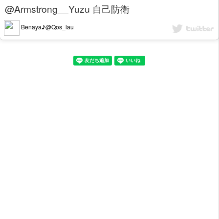
@Armstrong__Yuzu 自己防衛
Benaya♪@Qos_lau