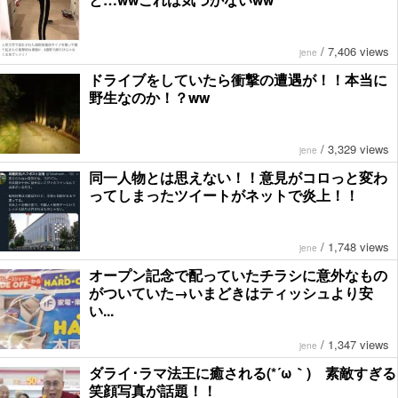
/
7,406 views
jene
ドライブをしていたら衝撃の遭遇が！！本当に
野生なのか！？ww
/
3,329 views
jene
同一人物とは思えない！！意見がコロっと変わ
ってしまったツイートがネットで炎上！！
/
1,748 views
jene
オープン記念で配っていたチラシに意外なもの
がついていた→いまどきはティッシュより安
い...
/
1,347 views
jene
ダライ･ラマ法王に癒される(*´ω｀) 素敵すぎる
笑顔写真が話題！！