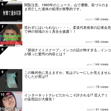
6
閲覧注意。1960年のニュース。山で遭難。宙づりのま
ま死亡した遺体の処理が衝撃的です。
196 views
daichi
/
7
笑わずにはいられない・・・。柔道代表発表の記者会見
で神の領域のカミ具合を披露！！
166 views
daichi
/
8
「探偵ナイトスクープ」インコの話が怖すぎる…インコ
が喋った驚愕の内容とは？
144 views
jene
/
9
この靴何色に見えますか。私はグレーにしか見えません
でしたが実は!?
78 views
daichi
/
10
インターネットテレビだからこそ許される!? 芸人アミ
の妄想話が大爆笑！
61 views
daichi
/