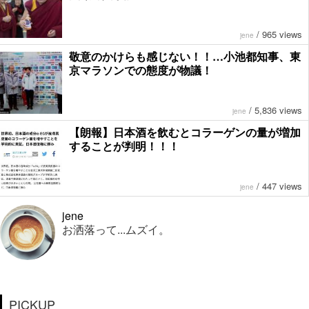
/
965 views
jene
敬意のかけらも感じない！！…小池都知事、東
京マラソンでの態度が物議！
/
5,836 views
jene
【朗報】日本酒を飲むとコラーゲンの量が増加
することが判明！！！
/
447 views
jene
jene
お洒落って...ムズイ。
PICKUP