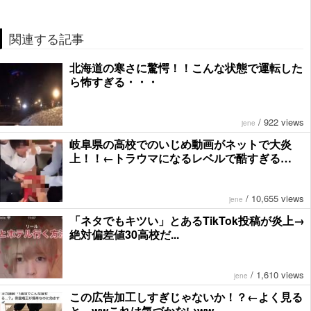
関連する記事
北海道の寒さに驚愕！！こんな状態で運転した
ら怖すぎる・・・
/
922 views
jene
岐阜県の高校でのいじめ動画がネットで大炎
上！！←トラウマになるレベルで酷すぎる…
/
10,655 views
jene
「ネタでもキツい」とあるTikTok投稿が炎上→
絶対偏差値30高校だ...
/
1,610 views
jene
この広告加工しすぎじゃないか！？←よく見る
と…wwこれは気づかないww