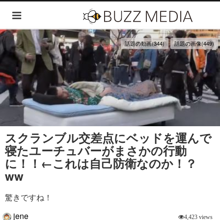
話題の動画(344)
話題の画像(449)
スクランブル交差点にベッドを運んで
寝たユーチュバーがまさかの行動
に！！←これは自己防衛なのか！？
ww
驚きですね！
jene
4,423 views