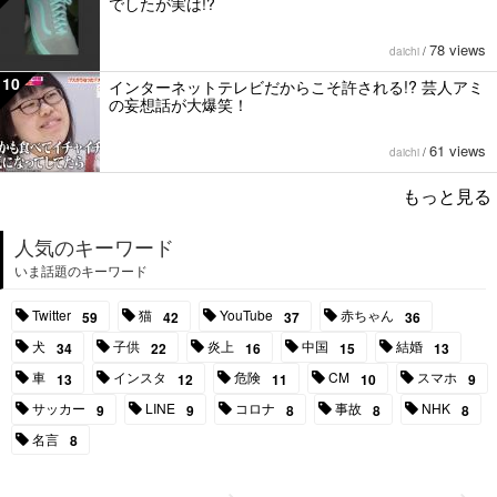
でしたが実は!?
78 views
daichi
/
10
インターネットテレビだからこそ許される!? 芸人アミ
の妄想話が大爆笑！
61 views
daichi
/
もっと見る
人気のキーワード
いま話題のキーワード
Twitter
猫
YouTube
赤ちゃん
59
42
37
36
犬
子供
炎上
中国
結婚
34
22
16
15
13
車
インスタ
危険
CM
スマホ
13
12
11
10
9
サッカー
LINE
コロナ
事故
NHK
9
9
8
8
8
名言
8