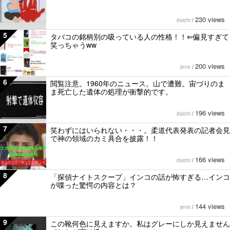
230 views
daichi
/
5
タバコの銘柄別の吸っている人の性格！！⇐偏見すぎて
笑っちゃうww
200 views
jene
/
6
閲覧注意。1960年のニュース。山で遭難。宙づりのま
ま死亡した遺体の処理が衝撃的です。
196 views
daichi
/
7
笑わずにはいられない・・・。柔道代表発表の記者会見
で神の領域のカミ具合を披露！！
166 views
daichi
/
8
「探偵ナイトスクープ」インコの話が怖すぎる…インコ
が喋った驚愕の内容とは？
144 views
jene
/
9
この靴何色に見えますか。私はグレーにしか見えません