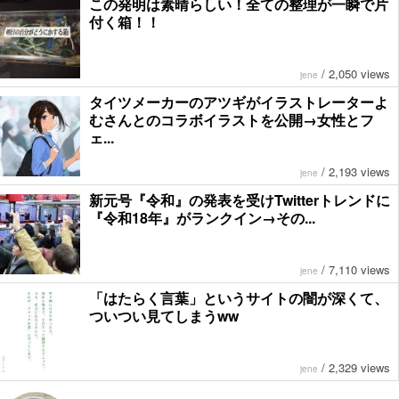
この発明は素晴らしい！全ての整理が一瞬で片
付く箱！！
/
2,050 views
jene
タイツメーカーのアツギがイラストレーターよ
むさんとのコラボイラストを公開→女性とフ
ェ...
/
2,193 views
jene
新元号『令和』の発表を受けTwitterトレンドに
『令和18年』がランクイン→その...
/
7,110 views
jene
「はたらく言葉」というサイトの闇が深くて、
ついつい見てしまうww
/
2,329 views
jene