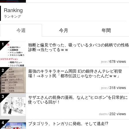
Ranking
ランキング
今週
今月
年間
1
独断と偏見で作った、吸っているタバコの銘柄での性格
診断→当たってるｗｗ
678 views
jene
/
2
最強のキラキラネーム岡田 幻の銀侍さんテレビ初登
場！→ネット民「都市伝説じゃなかったんだｗｗ」
318 views
jene
/
3
サザエさんの前身の漫画。なんと"ヒロポン"を日常的に
使っている回が！
232 views
daichi
/
4
ブタゴリラ、トンガリに発砲。そして逃走!?