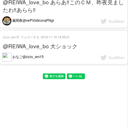
@REIWA_love_bo あらあ‼️このＣＭ、昨夜見まし
たわ‼️あらら‼️
薫闇夜@vePVis9cxnqPNgi
zzzx_am15
フォローする
2019-11-16 19:09:21
@REIWA_love_bo 大ショック
おなご@zzzx_am15