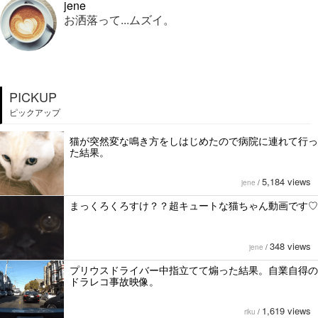
jene
お洒落って...ムズイ。
PICKUP
ピックアップ
猫が突然変な鳴き方をしはじめたので病院に連れて行っ
た結果。
5,184 views
jene
/
まっくろくろすけ？？超キュートな猫ちゃん動画です♡
348 views
jene
/
プリウスドライバー中指立てて煽った結果。自業自得の
ドラレコ事故映像。
1,619 views
riku
/