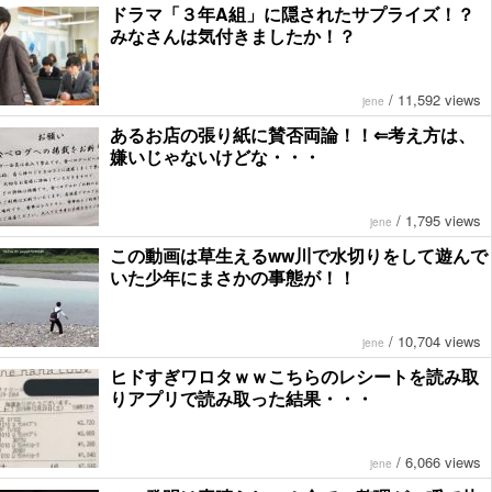
ドラマ「３年A組」に隠されたサプライズ！？
みなさんは気付きましたか！？
/
11,592 views
jene
あるお店の張り紙に賛否両論！！⇐考え方は、
嫌いじゃないけどな・・・
/
1,795 views
jene
この動画は草生えるww川で水切りをして遊んで
いた少年にまさかの事態が！！
/
10,704 views
jene
ヒドすぎワロタｗｗこちらのレシートを読み取
りアプリで読み取った結果・・・
/
6,066 views
jene