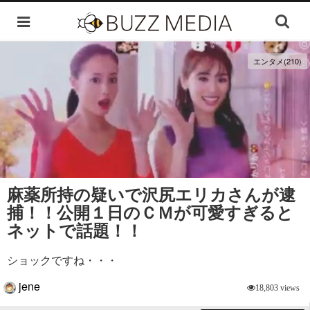
エンタメ(210)
麻薬所持の疑いで沢尻エリカさんが逮
捕！！公開１日のＣＭが可愛すぎると
ネットで話題！！
ショックですね・・・
jene
18,803 views