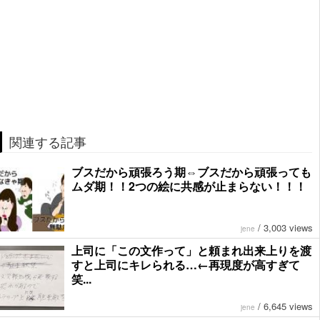
関連する記事
ブスだから頑張ろう期⇔ブスだから頑張っても
ムダ期！！2つの絵に共感が止まらない！！！
/
3,003 views
jene
上司に「この文作って」と頼まれ出来上りを渡
すと上司にキレられる…←再現度が高すぎて
笑...
/
6,645 views
jene