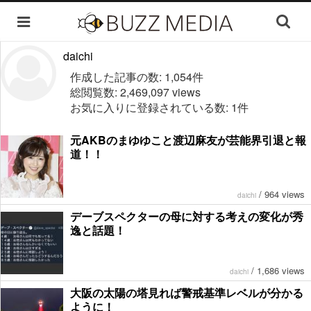
daichi
作成した記事の数: 1,054件
総閲覧数: 2,469,097 views
お気に入りに登録されている数: 1件
元AKBのまゆゆこと渡辺麻友が芸能界引退と報
道！！
/
964 views
daichi
デーブスペクターの母に対する考えの変化が秀
逸と話題！
/
1,686 views
daichi
大阪の太陽の塔見れば警戒基準レベルが分かる
ように！