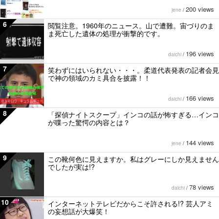
200 views
jene
/
6
閲覧注意。1960年のニュース。山で遭難。宙づりのま
ま死亡した遺体の処理が衝撃的です。
196 views
daichi
/
7
笑わずにはいられない・・・。柔道代表発表の記者会見
で神の領域のカミ具合を披露！！
166 views
daichi
/
8
「探偵ナイトスクープ」インコの話が怖すぎる…インコ
が喋った驚愕の内容とは？
144 views
jene
/
9
この靴何色に見えますか。私はグレーにしか見えません
でしたが実は!?
78 views
daichi
/
10
インターネットテレビだからこそ許される!? 芸人アミ
の妄想話が大爆笑！