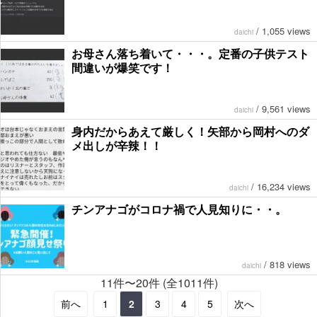
/
1,055 views
daichi
お母さん落ち着いて・・・。定番の子供テスト
間違いが爆笑です！
/
9,561 views
daichi
身内だからあえて厳しく！矢部から岡村へのダ
メ出しが辛辣！！
/
16,234 views
daichi
チンアナゴがコロナ禍で人見知りに・・。
/
818 views
daichi
11件〜20件 (全1011件)
前へ
1
2
3
4
5
次へ