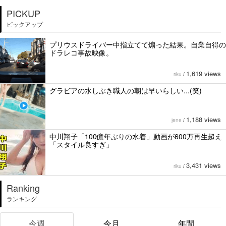
PICKUP
ピックアップ
プリウスドライバー中指立てて煽った結果。自業自得の
ドラレコ事故映像。
1,619 views
riku
/
グラビアの水しぶき職人の朝は早いらしい...(笑)
1,188 views
jene
/
中川翔子「100億年ぶりの水着」動画が600万再生超え
「スタイル良すぎ」
3,431 views
riku
/
Ranking
ランキング
今週
今月
年間