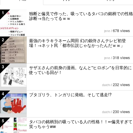
1
独断と偏見で作った、吸っているタバコの銘柄での性格
診断→当たってるｗｗ
678 views
jene
/
2
最強のキラキラネーム岡田 幻の銀侍さんテレビ初登
場！→ネット民「都市伝説じゃなかったんだｗｗ」
318 views
jene
/
3
サザエさんの前身の漫画。なんと"ヒロポン"を日常的に
使っている回が！
232 views
daichi
/
4
ブタゴリラ、トンガリに発砲。そして逃走!?
230 views
daichi
/
5
タバコの銘柄別の吸っている人の性格！！⇐偏見すぎて
笑っちゃうww