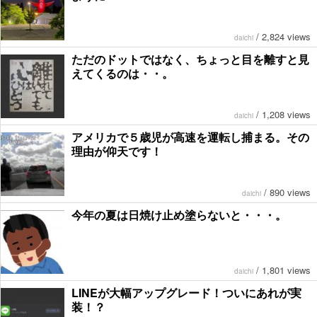
/
2,824 views
daichi
ただのドットではなく、ちょっと目を離すと見
えてくるのは・・。
/
1,208 views
daichi
アメリカで５歳児が高速を運転し捕まる。その
理由が仰天です！
/
890 views
daichi
今年の夏は日焼け止め塗らないと・・・。
/
1,801 views
daichi
LINEが大幅アップグレード！ついにあれが実
装！？