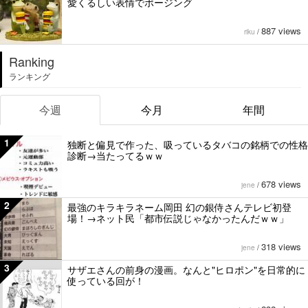
愛くるしい表情でポージング
887 views
riku
/
Ranking
ランキング
今週
今月
年間
1
独断と偏見で作った、吸っているタバコの銘柄での性格
診断→当たってるｗｗ
678 views
jene
/
2
最強のキラキラネーム岡田 幻の銀侍さんテレビ初登
場！→ネット民「都市伝説じゃなかったんだｗｗ」
318 views
jene
/
3
サザエさんの前身の漫画。なんと"ヒロポン"を日常的に
使っている回が！