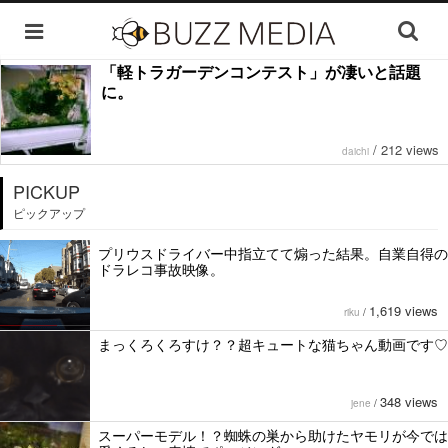
「軽トラガーデンコンテスト」が凄いと話題
に。
/
212 views
daichi
PICKUP
ピックアップ
プリウスドライバー中指立てて煽った結果。自業自得の
ドラレコ事故映像。
1,619 views
riku
/
まっくろくろすけ？？超キュートな猫ちゃん動画です♡
348 views
jene
/
スーパーモデル！？蜘蛛の巣から助けたヤモリが今では