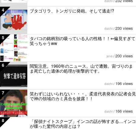
232 views
daichi
/
4
ブタゴリラ、トンガリに発砲。そして逃走!?
230 views
daichi
/
5
タバコの銘柄別の吸っている人の性格！！⇐偏見すぎて
笑っちゃうww
200 views
jene
/
6
閲覧注意。1960年のニュース。山で遭難。宙づりのま
ま死亡した遺体の処理が衝撃的です。
196 views
daichi
/
7
笑わずにはいられない・・・。柔道代表発表の記者会見
で神の領域のカミ具合を披露！！
166 views
daichi
/
8
「探偵ナイトスクープ」インコの話が怖すぎる…インコ
が喋った驚愕の内容とは？