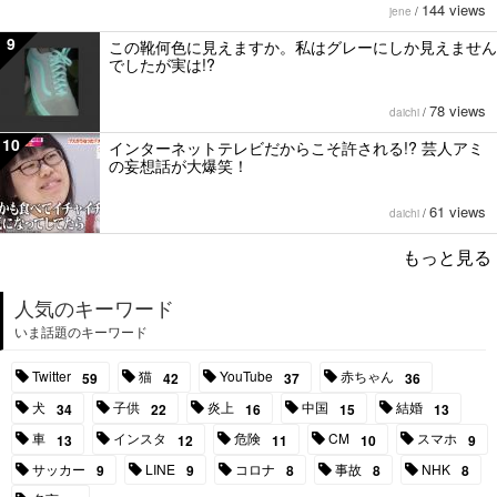
144 views
jene
/
9
この靴何色に見えますか。私はグレーにしか見えません
でしたが実は!?
78 views
daichi
/
10
インターネットテレビだからこそ許される!? 芸人アミ
の妄想話が大爆笑！
61 views
daichi
/
もっと見る
人気のキーワード
いま話題のキーワード
Twitter
猫
YouTube
赤ちゃん
59
42
37
36
犬
子供
炎上
中国
結婚
34
22
16
15
13
車
インスタ
危険
CM
スマホ
13
12
11
10
9
サッカー
LINE
コロナ
事故
NHK
9
9
8
8
8