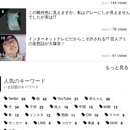
144 views
jene
/
9
この靴何色に見えますか。私はグレーにしか見えません
でしたが実は!?
78 views
daichi
/
10
インターネットテレビだからこそ許される!? 芸人アミ
の妄想話が大爆笑！
61 views
daichi
/
もっと見る
人気のキーワード
いま話題のキーワード
Twitter
猫
YouTube
赤ちゃん
59
42
37
36
犬
子供
炎上
中国
結婚
34
22
16
15
13
車
インスタ
危険
CM
スマホ
13
12
11
10
9
サッカー
LINE
コロナ
事故
NHK
9
9
8
8
8