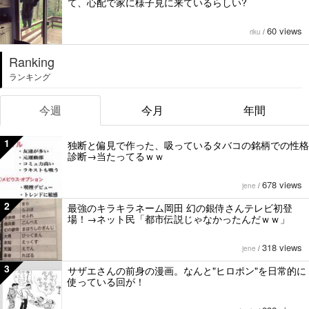
て、心配で家に様子見に来ているらしい?
60 views
riku
/
Ranking
ランキング
今週
今月
年間
1
独断と偏見で作った、吸っているタバコの銘柄での性格
診断→当たってるｗｗ
678 views
jene
/
2
最強のキラキラネーム岡田 幻の銀侍さんテレビ初登
場！→ネット民「都市伝説じゃなかったんだｗｗ」
318 views
jene
/
3
サザエさんの前身の漫画。なんと"ヒロポン"を日常的に
使っている回が！