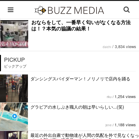
おならをして、一番早く匂いがなくなる方法
は！？本気の協議の結果！
/
3,834 views
daichi
PICKUP
ピックアップ
ダンシングスパイダーマン！ノリノリで店内を踊る
1,254 views
riku
/
グラビアの水しぶき職人の朝は早いらしい...(笑)
1,188 views
jene
/
最近の外出自粛で動物達が人間の気配を外で見なくなっ