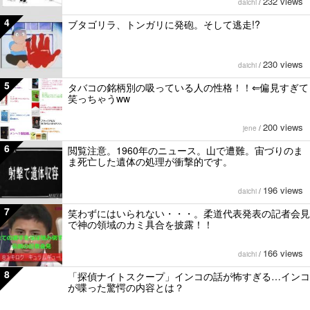
232 views
daichi
/
4
ブタゴリラ、トンガリに発砲。そして逃走!?
230 views
daichi
/
5
タバコの銘柄別の吸っている人の性格！！⇐偏見すぎて
笑っちゃうww
200 views
jene
/
6
閲覧注意。1960年のニュース。山で遭難。宙づりのま
ま死亡した遺体の処理が衝撃的です。
196 views
daichi
/
7
笑わずにはいられない・・・。柔道代表発表の記者会見
で神の領域のカミ具合を披露！！
166 views
daichi
/
8
「探偵ナイトスクープ」インコの話が怖すぎる…インコ
が喋った驚愕の内容とは？