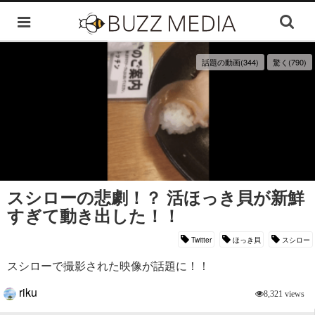
話題の動画(344)
驚く(790)
スシローの悲劇！？ 活ほっき貝が新鮮
すぎて動き出した！！
Twitter
ほっき貝
スシロー
スシローで撮影された映像が話題に！！
riku
8,321 views