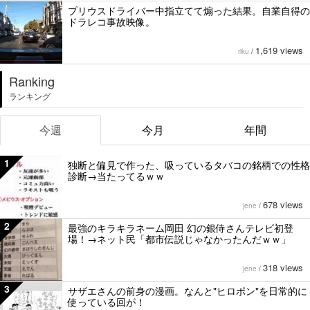
プリウスドライバー中指立てて煽った結果。自業自得の
ドラレコ事故映像。
1,619 views
riku
/
Ranking
ランキング
今週
今月
年間
1
独断と偏見で作った、吸っているタバコの銘柄での性格
診断→当たってるｗｗ
678 views
jene
/
2
最強のキラキラネーム岡田 幻の銀侍さんテレビ初登
場！→ネット民「都市伝説じゃなかったんだｗｗ」
318 views
jene
/
3
サザエさんの前身の漫画。なんと"ヒロポン"を日常的に
使っている回が！