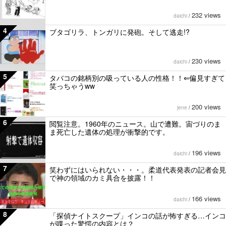
232 views
daichi
/
4
ブタゴリラ、トンガリに発砲。そして逃走!?
230 views
daichi
/
5
タバコの銘柄別の吸っている人の性格！！⇐偏見すぎて
笑っちゃうww
200 views
jene
/
6
閲覧注意。1960年のニュース。山で遭難。宙づりのま
ま死亡した遺体の処理が衝撃的です。
196 views
daichi
/
7
笑わずにはいられない・・・。柔道代表発表の記者会見
で神の領域のカミ具合を披露！！
166 views
daichi
/
8
「探偵ナイトスクープ」インコの話が怖すぎる…インコ
が喋った驚愕の内容とは？