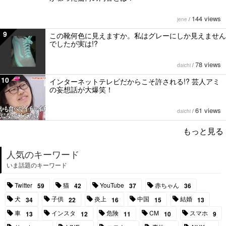
144 views
jene
/
9
この靴何色に見えますか。私はグレーにしか見えません
でしたが実は!?
78 views
daichi
/
10
インターネットテレビだからこそ許される!? 芸人アミ
の妄想話が大爆笑！
61 views
daichi
/
もっと見る
人気のキーワード
いま話題のキーワード
Twitter
猫
YouTube
赤ちゃん
59
42
37
36
犬
子供
炎上
中国
結婚
34
22
16
15
13
車
インスタ
危険
CM
スマホ
13
12
11
10
9