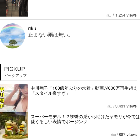
/
1,254 views
riku
riku
止まない雨は無い。
PICKUP
ピックアップ
中川翔子「100億年ぶりの水着」動画が600万再生超え
「スタイル良すぎ」
3,431 views
riku
/
スーパーモデル！？蜘蛛の巣から助けたヤモリが今では
愛くるしい表情でポージング
887 views
riku
/