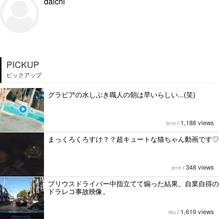
daichi
PICKUP
ピックアップ
グラビアの水しぶき職人の朝は早いらしい...(笑)
1,188 views
jene
/
まっくろくろすけ？？超キュートな猫ちゃん動画です♡
348 views
jene
/
プリウスドライバー中指立てて煽った結果。自業自得の
ドラレコ事故映像。
1,619 views
riku
/