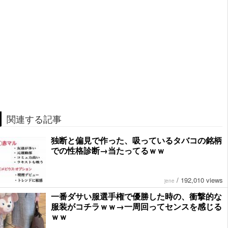
関連する記事
独断と偏見で作った、吸っているタバコの銘柄
での性格診断→当たってるｗｗ
/
192,010 views
jene
一番ダサい服選手権で優勝した時の、衝撃的な
服装がコチラｗｗ→一周回ってセンスを感じる
ｗｗ