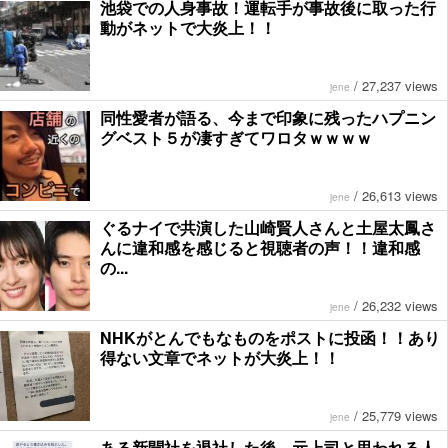
池袋での人身事故！運転手が事故後に取った行
動がネットで大炎上！！
/
27,237 views
jene
同性愛者が語る、今まで印象に残ったハプニン
グベスト５が凄すぎてワロタｗｗｗｗ
/
26,613 views
jene
ぐるナイで共演した山崎賢人さんと土屋太鳳さ
んに違和感を感じると視聴者の声！！違和感
の...
/
26,232 views
jene
NHKがとんでもなものをポストに投函！！あり
得ない文章でネットが大炎上！！
/
25,779 views
jene
ある新聞社を退社した後、元上司と思われる人