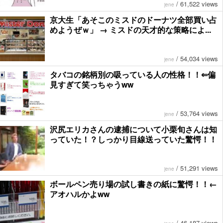
/
61,522 views
jene
京大生「あそこのミスドのドーナツ全部買い占
めようぜｗ」 → ミスドの天才的な策略によ...
/
54,034 views
jene
タバコの銘柄別の吸っている人の性格！！⇐偏
見すぎて笑っちゃうww
/
53,764 views
jene
沢尻エリカさんの逮捕について小栗旬さんは知
っていた！？しっかり目線送っていた驚愕！！
/
51,291 views
jene
ボールペン売り場の試し書きの紙に驚愕！！←
アオハルかよww
/
46,187 views