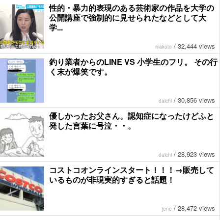
性的・暴力的表現のある芸術家の作品を大学の
公開講座で強制的に見せられたなどとして大
学...
/
32,444 views
makoto
釣り業者からのLINE VS 小学生のフリ。 その行
く末が爆笑です。
/
30,856 views
daichi
優しかったお父さん。認知症になったけどふと
発した言葉に号泣・・。
/
28,923 views
daichi
コストコオンラインスタート！！！→販売して
いるものが非現実的すぎると話題！
/
28,472 views
jene