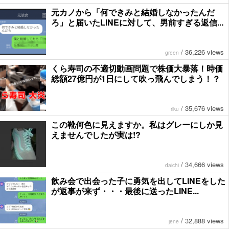
元カノから「何できみと結婚しなかったんだ
ろ」と届いたLINEに対して、男前すぎる返信...
/
36,226 views
green
くら寿司の不適切動画問題で株価大暴落！時価
総額27億円が1日にして吹っ飛んでしまう！？
/
35,676 views
riku
この靴何色に見えますか。私はグレーにしか見
えませんでしたが実は!?
/
34,666 views
daichi
飲み会で出会った子に勇気を出してLINEをした
が返事が来ず・・・最後に送ったLINE...
/
32,888 views
jene