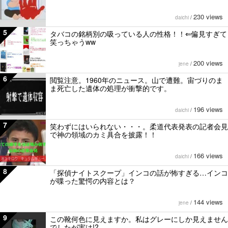
230 views
daichi
/
5
タバコの銘柄別の吸っている人の性格！！⇐偏見すぎて
笑っちゃうww
200 views
jene
/
6
閲覧注意。1960年のニュース。山で遭難。宙づりのま
ま死亡した遺体の処理が衝撃的です。
196 views
daichi
/
7
笑わずにはいられない・・・。柔道代表発表の記者会見
で神の領域のカミ具合を披露！！
166 views
daichi
/
8
「探偵ナイトスクープ」インコの話が怖すぎる…インコ
が喋った驚愕の内容とは？
144 views
jene
/
9
この靴何色に見えますか。私はグレーにしか見えません
でしたが実は!?