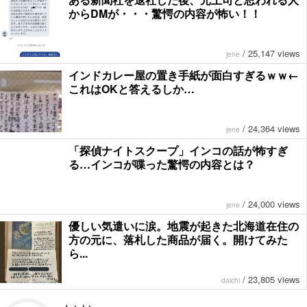
からDMが・・・驚愕の内容が怖い！！
/
25,147 views
jene
インドカレー屋の置き手紙が面白すぎるｗｗ←
これはOKと答えるしか…
/
24,364 views
jene
「探偵ナイトスクープ」インコの話が怖すぎ
る…インコが喋った驚愕の内容とは？
/
24,000 views
jene
優しい気遣いに涙。地震が起きた北海道在住の
方の元に、落札した商品が届く。開けてみた
ら...
/
23,805 views
daichi