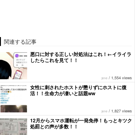
関連する記事
悪口に対する正しい対処法はこれ！←イライラ
したらこれを見て！！
/
1,554 views
jene
女性に刺されたホストが懲りずにホストに復
活！！生命力が凄いと話題ww
/
1,827 views
jene
12月からスマホ運転が一発免停！もっとキツク
処罰との声が多数！！