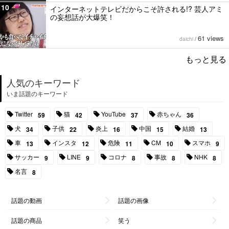
10
インターネットテレビだからこそ許される!? 芸人アミ
の妄想話が大爆笑！
61 views
daichi
/
もっと見る
人気のキーワード
いま話題のキーワード
Twitter
猫
YouTube
赤ちゃん
59
42
37
36
犬
子供
炎上
中国
結婚
34
22
16
15
13
車
インスタ
危険
CM
スマホ
13
12
11
10
9
サッカー
LINE
コロナ
事故
NHK
9
9
8
8
8
名言
8
話題の動画
話題の画像
話題の商品
笑う