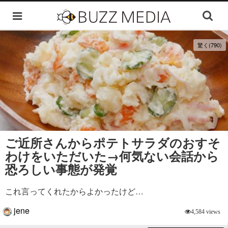
驚く(790)
ご近所さんからポテトサラダのおすそ
わけをいただいた→何気ない会話から
恐ろしい事態が発覚
これ言ってくれたからよかったけど…
jene
4,584 views