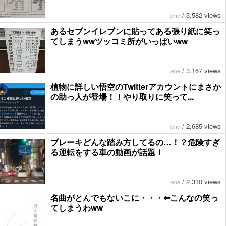
/
3,582 views
jene
あるセブンイレブンに貼ってある張り紙に笑っ
てしまうwwツッコミ所がいっぱいww
/
3,167 views
jene
植物に詳しい悟空のTwitterアカウントにまさか
の助っ人が登場！！やり取りに笑って...
/
2,685 views
jene
ブレーキどんな踏み方してるの…！？危険すぎ
る運転をする車の動画が話題！
/
2,310 views
jene
名曲がとんでもないこに・・・⇐こんなの笑っ
てしまうわww