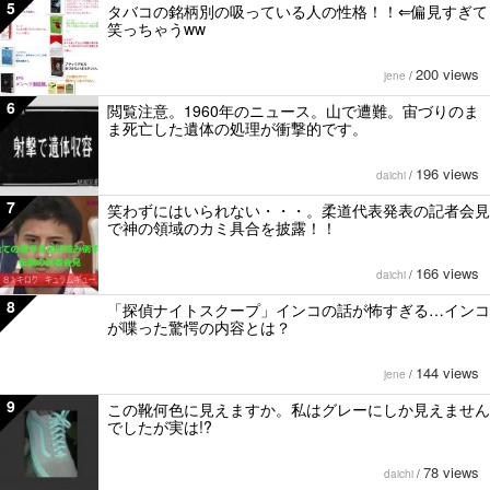
5
タバコの銘柄別の吸っている人の性格！！⇐偏見すぎて
笑っちゃうww
200 views
jene
/
6
閲覧注意。1960年のニュース。山で遭難。宙づりのま
ま死亡した遺体の処理が衝撃的です。
196 views
daichi
/
7
笑わずにはいられない・・・。柔道代表発表の記者会見
で神の領域のカミ具合を披露！！
166 views
daichi
/
8
「探偵ナイトスクープ」インコの話が怖すぎる…インコ
が喋った驚愕の内容とは？
144 views
jene
/
9
この靴何色に見えますか。私はグレーにしか見えません
でしたが実は!?
78 views
daichi
/