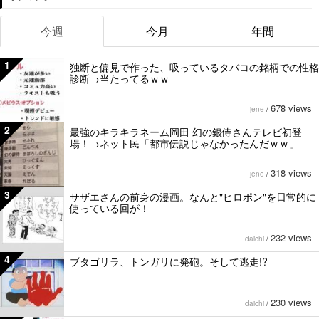
今週
今月
年間
1
独断と偏見で作った、吸っているタバコの銘柄での性格
診断→当たってるｗｗ
678 views
jene
/
2
最強のキラキラネーム岡田 幻の銀侍さんテレビ初登
場！→ネット民「都市伝説じゃなかったんだｗｗ」
318 views
jene
/
3
サザエさんの前身の漫画。なんと"ヒロポン"を日常的に
使っている回が！
232 views
daichi
/
4
ブタゴリラ、トンガリに発砲。そして逃走!?
230 views
daichi
/