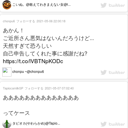
こいぬ。@敢えてわきまえない女@l...
chonpu6
フォローする
2021-05-06 22:00:18
あかん！
ご近所さん悪気はないんだろうけど...
天然すぎて恐ろしい
自己申告してくれた事に感謝だね?
https://t.co/lVBTNpKODc
chonpu ~@chonpu6
TapiocamilkSP
フォローする
2021-05-07 07:02:40
ああああああああああああああ
ってケース
タピオカ(やわらかめ)@Tapio...