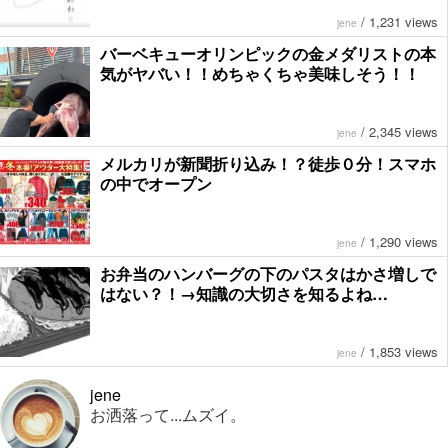
/
1,231 views
jene
バーベキューオリンピックの金メダリストの本
気がヤバい！！めちゃくちゃ美味しそう！！
/
2,345 views
jene
メルカリが新聞折り込み！？徒歩０分！スマホ
の中でオープン
/
1,290 views
jene
お弁当のハンバーグの下のパスタはかさ増しで
はない？！→知識の大切さを知るよね…
/
1,853 views
jene
jene
お洒落って...ムズイ。