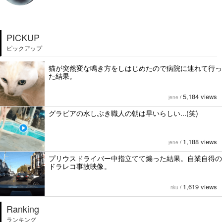
PICKUP
ピックアップ
猫が突然変な鳴き方をしはじめたので病院に連れて行っ
た結果。
5,184 views
jene
/
グラビアの水しぶき職人の朝は早いらしい...(笑)
1,188 views
jene
/
プリウスドライバー中指立てて煽った結果。自業自得の
ドラレコ事故映像。
1,619 views
riku
/
Ranking
ランキング