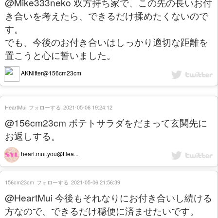
@Mike333neko 双方持ち家で、この先の長いお付
き合いを考えたら、できるだけ揉めたくないので
す。
でも、今後のお付き合いはしっかり適切な距離を
置こうと心に誓いました。
AKNitter@156cm23cm
HeartMui
フォローする
2021-05-06 19:24:12
@156cm23cm ポテトサラダをだまって玄関先に
お返しする。
heart.mui.you@Hea...
156cm23cm
フォローする
2021-05-06 21:56:39
@HeartMui 今後もそれなりにお付き合いし続ける
方なので、できるだけ穏便に済ませたいです。