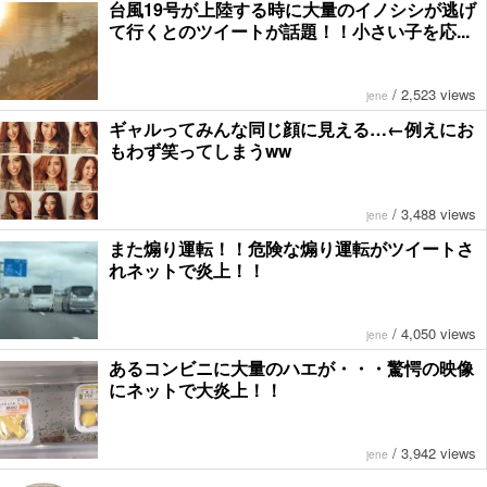
台風19号が上陸する時に大量のイノシシが逃げ
て行くとのツイートが話題！！小さい子を応...
/
2,523 views
jene
ギャルってみんな同じ顔に見える…←例えにお
もわず笑ってしまうww
/
3,488 views
jene
また煽り運転！！危険な煽り運転がツイートさ
れネットで炎上！！
/
4,050 views
jene
あるコンビニに大量のハエが・・・驚愕の映像
にネットで大炎上！！
/
3,942 views
jene