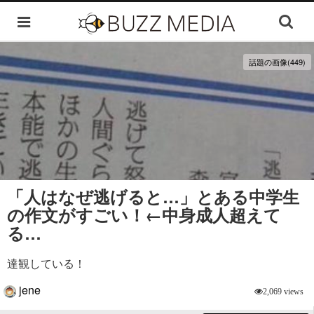
話題の画像(449)
「人はなぜ逃げると…」とある中学生
の作文がすごい！←中身成人超えて
る…
達観している！
jene
2,069 views