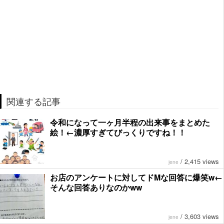
関連する記事
令和になって一ヶ月半程の出来事をまとめた
絵！←濃厚すぎてびっくりですね！！
/
2,415 views
jene
お店のアンケートに対してドMな回答に爆笑w←
そんな回答ありなのかww
/
3,603 views
jene