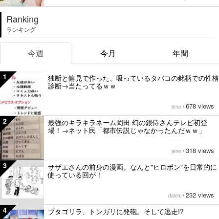
Ranking
ランキング
今週
今月
年間
1
独断と偏見で作った、吸っているタバコの銘柄での性格
診断→当たってるｗｗ
678 views
jene
/
2
最強のキラキラネーム岡田 幻の銀侍さんテレビ初登
場！→ネット民「都市伝説じゃなかったんだｗｗ」
318 views
jene
/
3
サザエさんの前身の漫画。なんと"ヒロポン"を日常的に
使っている回が！
232 views
daichi
/
4
ブタゴリラ、トンガリに発砲。そして逃走!?