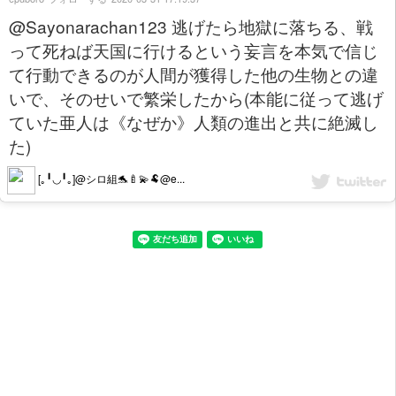
@Sayonarachan123 逃げたら地獄に落ちる、戦
って死ねば天国に行けるという妄言を本気で信じ
て行動できるのが人間が獲得した他の生物との違
いで、そのせいで繁栄したから(本能に従って逃げ
ていた亜人は《なぜか》人類の進出と共に絶滅し
た)
[｡╹◡╹｡]@シロ組🐬🍼💫🐏@e...