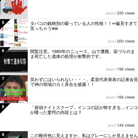
230 views
daichi
/
5
タバコの銘柄別の吸っている人の性格！！⇐偏見すぎて
笑っちゃうww
200 views
jene
/
6
閲覧注意。1960年のニュース。山で遭難。宙づりのま
ま死亡した遺体の処理が衝撃的です。
196 views
daichi
/
7
笑わずにはいられない・・・。柔道代表発表の記者会見
で神の領域のカミ具合を披露！！
166 views
daichi
/
8
「探偵ナイトスクープ」インコの話が怖すぎる…インコ
が喋った驚愕の内容とは？
144 views
jene
/
9
この靴何色に見えますか。私はグレーにしか見えません