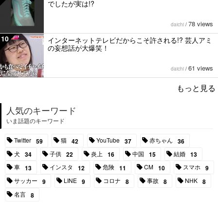
でしたが実は!?
78 views
daichi
/
10
インターネットテレビだからこそ許される!? 芸人アミ
の妄想話が大爆笑！
61 views
daichi
/
もっと見る
人気のキーワード
いま話題のキーワード
Twitter
猫
YouTube
赤ちゃん
59
42
37
36
犬
子供
炎上
中国
結婚
34
22
16
15
13
車
インスタ
危険
CM
スマホ
13
12
11
10
9
サッカー
LINE
コロナ
事故
NHK
9
9
8
8
8
名言
8