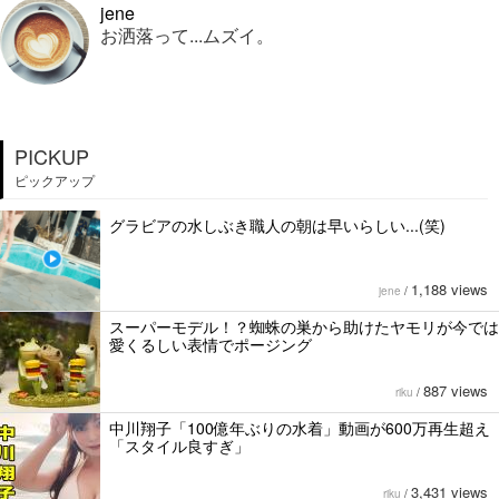
jene
お洒落って...ムズイ。
PICKUP
ピックアップ
グラビアの水しぶき職人の朝は早いらしい...(笑)
1,188 views
jene
/
スーパーモデル！？蜘蛛の巣から助けたヤモリが今では
愛くるしい表情でポージング
887 views
riku
/
中川翔子「100億年ぶりの水着」動画が600万再生超え
「スタイル良すぎ」
3,431 views
riku
/