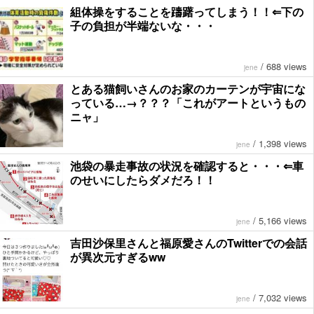
組体操をすることを躊躇ってしまう！！⇐下の
子の負担が半端ないな・・・
/
688 views
jene
とある猫飼いさんのお家のカーテンが宇宙にな
っている…→？？？「これがアートというもの
ニャ」
/
1,398 views
jene
池袋の暴走事故の状況を確認すると・・・⇐車
のせいにしたらダメだろ！！
/
5,166 views
jene
吉田沙保里さんと福原愛さんのTwitterでの会話
が異次元すぎるww
/
7,032 views
jene