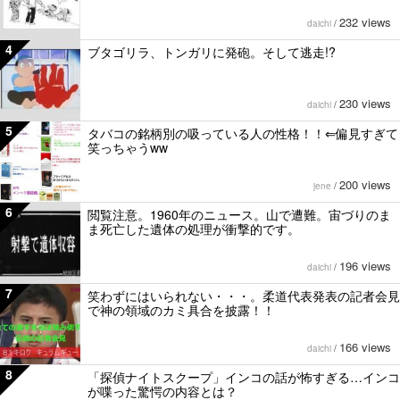
232 views
daichi
/
4
ブタゴリラ、トンガリに発砲。そして逃走!?
230 views
daichi
/
5
タバコの銘柄別の吸っている人の性格！！⇐偏見すぎて
笑っちゃうww
200 views
jene
/
6
閲覧注意。1960年のニュース。山で遭難。宙づりのま
ま死亡した遺体の処理が衝撃的です。
196 views
daichi
/
7
笑わずにはいられない・・・。柔道代表発表の記者会見
で神の領域のカミ具合を披露！！
166 views
daichi
/
8
「探偵ナイトスクープ」インコの話が怖すぎる…インコ
が喋った驚愕の内容とは？