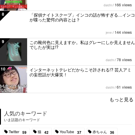
166 views
daichi
/
8
「探偵ナイトスクープ」インコの話が怖すぎる…インコ
が喋った驚愕の内容とは？
144 views
jene
/
9
この靴何色に見えますか。私はグレーにしか見えません
でしたが実は!?
78 views
daichi
/
10
インターネットテレビだからこそ許される!? 芸人アミ
の妄想話が大爆笑！
61 views
daichi
/
もっと見る
人気のキーワード
いま話題のキーワード
Twitter
猫
YouTube
赤ちゃん
59
42
37
36