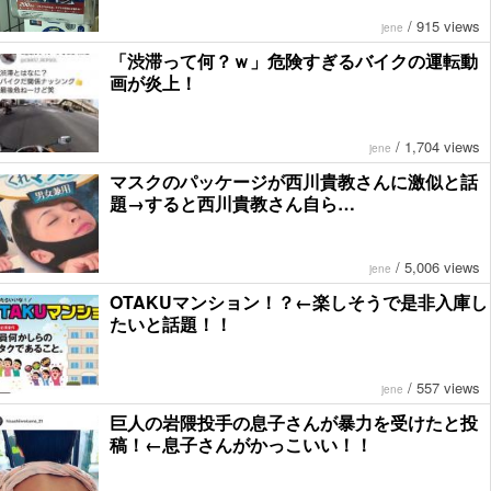
/
915 views
jene
「渋滞って何？ｗ」危険すぎるバイクの運転動
画が炎上！
/
1,704 views
jene
マスクのパッケージが西川貴教さんに激似と話
題→すると西川貴教さん自ら…
/
5,006 views
jene
OTAKUマンション！？←楽しそうで是非入庫し
たいと話題！！
/
557 views
jene
巨人の岩隈投手の息子さんが暴力を受けたと投
稿！←息子さんがかっこいい！！