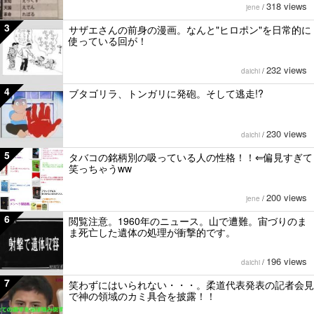
318 views
jene
/
3
サザエさんの前身の漫画。なんと"ヒロポン"を日常的に
使っている回が！
232 views
daichi
/
4
ブタゴリラ、トンガリに発砲。そして逃走!?
230 views
daichi
/
5
タバコの銘柄別の吸っている人の性格！！⇐偏見すぎて
笑っちゃうww
200 views
jene
/
6
閲覧注意。1960年のニュース。山で遭難。宙づりのま
ま死亡した遺体の処理が衝撃的です。
196 views
daichi
/
7
笑わずにはいられない・・・。柔道代表発表の記者会見
で神の領域のカミ具合を披露！！