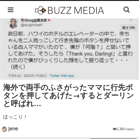
癒す(99)
海外で両手のふさがったママに行先ボ
タンを押してあげた→するとダーリン
と呼ばれ…
ほっこり！
jene
6,360 views