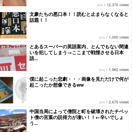
/
12,370 views
jene
文豪たちの悪口本！！読むと止まらなくなると
話題！！
/
1,000 views
jene
とあるスーパーの英語案内、とんでもない間違
いを犯してしまう→ここまで戦慄させる日本
語...
/
1,962 views
jene
僕に起こった悲劇・・・画像を見ただけで何が
起こったか想像できるww
/
2,675 views
jene
中国当局によって僧院と町を破壊されたチベッ
ト僧の言葉の説得力が凄い！！←辛いでしょ
う...