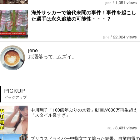
/
1,351 views
jene
海外サッカーで前代未聞の事件！事件を起こし
た選手は永久追放の可能性・・・？
/
22,024 views
jene
jene
お洒落って...ムズイ。
PICKUP
ピックアップ
中川翔子「100億年ぶりの水着」動画が600万再生超え
「スタイル良すぎ」
3,431 views
riku
/
プリウスドライバー中指立てて煽った結果。自業自得の