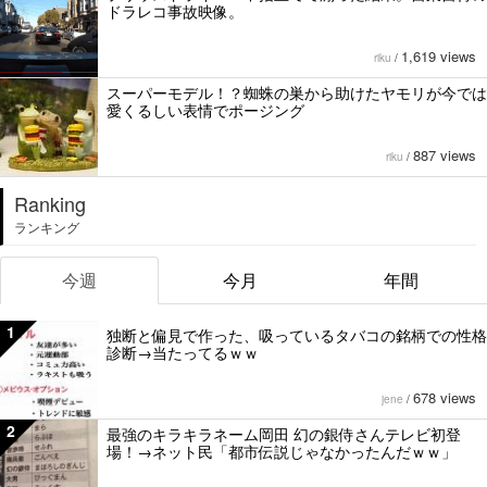
ドラレコ事故映像。
1,619 views
riku
/
スーパーモデル！？蜘蛛の巣から助けたヤモリが今では
愛くるしい表情でポージング
887 views
riku
/
Ranking
ランキング
今週
今月
年間
1
独断と偏見で作った、吸っているタバコの銘柄での性格
診断→当たってるｗｗ
678 views
jene
/
2
最強のキラキラネーム岡田 幻の銀侍さんテレビ初登
場！→ネット民「都市伝説じゃなかったんだｗｗ」