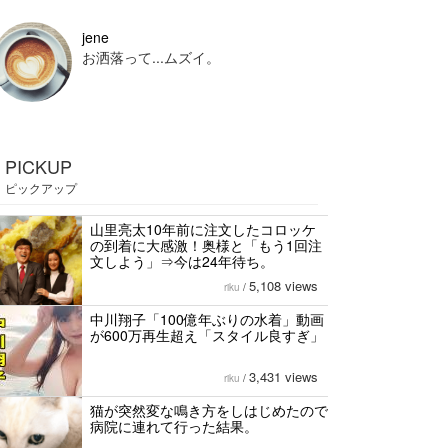
jene
お洒落って...ムズイ。
PICKUP
ピックアップ
山里亮太10年前に注文したコロッケ
の到着に大感激！奥様と「もう1回注
文しよう」⇒今は24年待ち。
5,108 views
riku
/
中川翔子「100億年ぶりの水着」動画
が600万再生超え「スタイル良すぎ」
3,431 views
riku
/
猫が突然変な鳴き方をしはじめたので
病院に連れて行った結果。