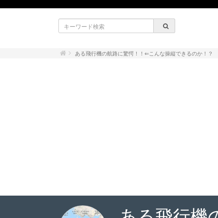
ある飛行機の航路に驚愕！！⇐こんな操縦できるのか！？
ある飛行機