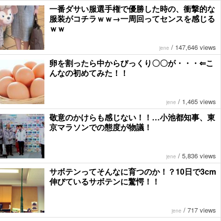
一番ダサい服選手権で優勝した時の、衝撃的な
服装がコチラｗｗ→一周回ってセンスを感じる
ｗｗ
/
147,646 views
jene
卵を割ったら中からびっくり〇〇が・・・⇐こ
んなの初めてみた！！
/
1,465 views
jene
敬意のかけらも感じない！！…小池都知事、東
京マラソンでの態度が物議！
/
5,836 views
jene
サボテンってそんなに育つのか！？10日で3cm
伸びているサボテンに驚愕！！
/
717 views
jene