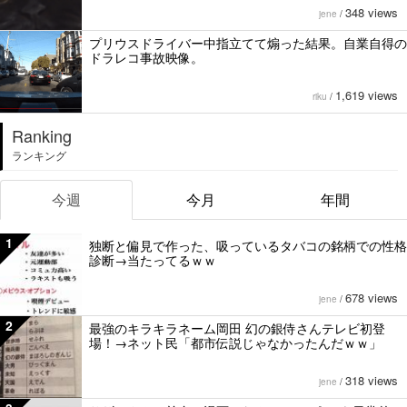
348 views
jene
/
プリウスドライバー中指立てて煽った結果。自業自得の
ドラレコ事故映像。
1,619 views
riku
/
Ranking
ランキング
今週
今月
年間
1
独断と偏見で作った、吸っているタバコの銘柄での性格
診断→当たってるｗｗ
678 views
jene
/
2
最強のキラキラネーム岡田 幻の銀侍さんテレビ初登
場！→ネット民「都市伝説じゃなかったんだｗｗ」
318 views
jene
/