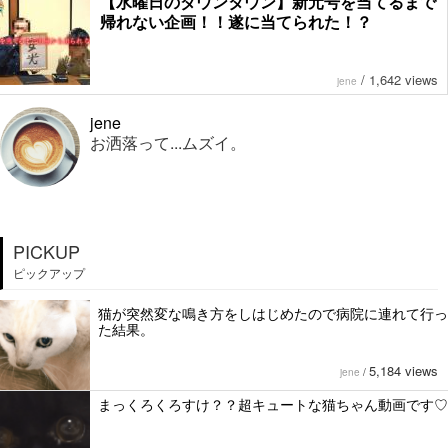
【水曜日のダウンタウン】新元号を当てるまで
帰れない企画！！遂に当てられた！？
/
1,642 views
jene
jene
お洒落って...ムズイ。
PICKUP
ピックアップ
猫が突然変な鳴き方をしはじめたので病院に連れて行っ
た結果。
5,184 views
jene
/
まっくろくろすけ？？超キュートな猫ちゃん動画です♡