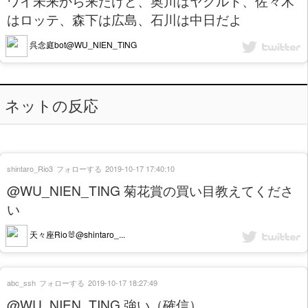
ワイ未来から来たけど、奥川はヤクルト、佐々木
はロッテ、森下は広島、石川は中日だよ
呉念庭bot@WU_NIEN_TING
ネットの反応
shintaro_Rio3
フォローする
2019-10-17 17:40:10
@WU_NIEN_TING 菊花賞の買い目教えてくださ
い
天々座Rio🐰@shintaro_...
abc_ssh
フォローする
2019-10-17 18:27:49
@WU_NIEN_TING 強い（確信）