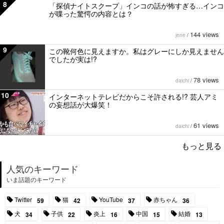
8
「探偵ナイトスクープ」インコの話が怖すぎる…インコ
が喋った驚愕の内容とは？
144 views
jene
/
9
この靴何色に見えますか。私はグレーにしか見えません
でしたが実は!?
78 views
daichi
/
10
インターネットテレビだからこそ許される!? 芸人アミ
の妄想話が大爆笑！
61 views
daichi
/
もっと見る
人気のキーワード
いま話題のキーワード
Twitter
猫
YouTube
赤ちゃん
59
42
37
36
犬
子供
炎上
中国
結婚
34
22
16
15
13