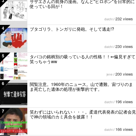
3
サザエさんの前身の漫画。なんと"ヒロポン"を日常的に
使っている回が！
232 views
daichi
/
4
ブタゴリラ、トンガリに発砲。そして逃走!?
230 views
daichi
/
5
タバコの銘柄別の吸っている人の性格！！⇐偏見すぎて
笑っちゃうww
200 views
jene
/
6
閲覧注意。1960年のニュース。山で遭難。宙づりのま
ま死亡した遺体の処理が衝撃的です。
196 views
daichi
/
7
笑わずにはいられない・・・。柔道代表発表の記者会見
で神の領域のカミ具合を披露！！
166 views
daichi
/