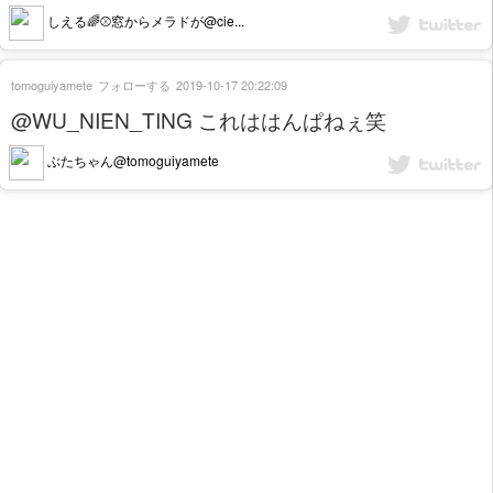
しえる🌈⚾️窓からメラドが@cie...
tomoguiyamete
フォローする
2019-10-17 20:22:09
@WU_NIEN_TING これははんぱねぇ笑
ぶたちゃん@tomoguiyamete