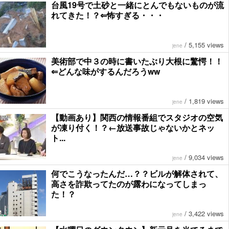
台風19号で土砂と一緒にとんでもないものが流
れてきた！？⇐怖すぎる・・・
/
5,155 views
jene
美術部で中３の時に書いたぶり大根に驚愕！！
⇐どんな味がするんだろうww
/
1,819 views
jene
【動画あり】関西の情報番組でスタジオの空気
が凍り付く！？←放送事故じゃないかとネッ
ト...
/
9,034 views
jene
何でこうなったんだ…？？ビルが解体されて、
高さを詐欺ってたのが露わになってしまっ
た！？
/
3,422 views
jene