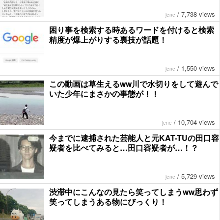
/
7,738 views
jene
困り事を検索する時あるワードを付けると検索
精度が爆上がりする裏技が話題！
/
1,550 views
jene
この動画は草生えるww川で水切りをして遊んで
いた少年にまさかの事態が！！
/
10,704 views
jene
今までに逮捕された芸能人と元KAT-TUの田口容
疑者を比べてみると…田口容疑者が…！？
/
5,729 views
jene
渋滞中にこんなの見たら笑ってしまうww思わず
笑ってしまうある物にびっくり！