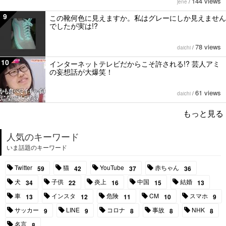
144 views
jene
/
9
この靴何色に見えますか。私はグレーにしか見えません
でしたが実は!?
78 views
daichi
/
10
インターネットテレビだからこそ許される!? 芸人アミ
の妄想話が大爆笑！
61 views
daichi
/
もっと見る
人気のキーワード
いま話題のキーワード
Twitter
猫
YouTube
赤ちゃん
59
42
37
36
犬
子供
炎上
中国
結婚
34
22
16
15
13
車
インスタ
危険
CM
スマホ
13
12
11
10
9
サッカー
LINE
コロナ
事故
NHK
9
9
8
8
8
名言
8