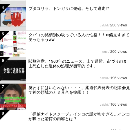
4
ブタゴリラ、トンガリに発砲。そして逃走!?
230 views
daichi
/
5
タバコの銘柄別の吸っている人の性格！！⇐偏見すぎて
笑っちゃうww
200 views
jene
/
6
閲覧注意。1960年のニュース。山で遭難。宙づりのま
ま死亡した遺体の処理が衝撃的です。
196 views
daichi
/
7
笑わずにはいられない・・・。柔道代表発表の記者会見
で神の領域のカミ具合を披露！！
166 views
daichi
/
8
「探偵ナイトスクープ」インコの話が怖すぎる…インコ
が喋った驚愕の内容とは？