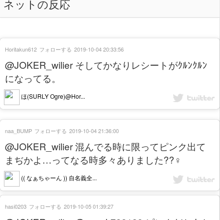
ネットの反応
Horitakun612
フォローする
2019-10-04 20:33:56
@JOKER_wilier そしてかなりレシートがｸﾙﾝｸﾙﾝ
になってる。
ほ(SURLY Ogre)@Hor...
naa_BUMP
フォローする
2019-10-04 21:36:00
@JOKER_wilier 混んでる時に限ってピンク出て
まぢかよ…ってなる時多々ありました??‍♀️
(( なぁちゃーん )) 自名義全...
hasi0203
フォローする
2019-10-05 01:39:27