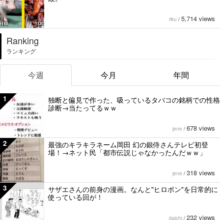
5,714 views
riku
/
Ranking
ランキング
今週
今月
年間
1
独断と偏見で作った、吸っているタバコの銘柄での性格
診断→当たってるｗｗ
678 views
jene
/
2
最強のキラキラネーム岡田 幻の銀侍さんテレビ初登
場！→ネット民「都市伝説じゃなかったんだｗｗ」
318 views
jene
/
3
サザエさんの前身の漫画。なんと"ヒロポン"を日常的に
使っている回が！
232 views
daichi
/