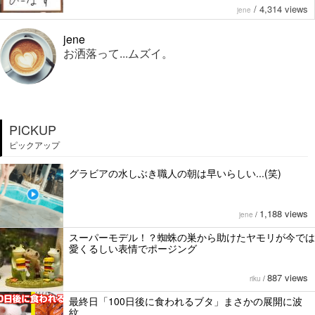
/
4,314 views
jene
jene
お洒落って...ムズイ。
PICKUP
ピックアップ
グラビアの水しぶき職人の朝は早いらしい...(笑)
1,188 views
jene
/
スーパーモデル！？蜘蛛の巣から助けたヤモリが今では
愛くるしい表情でポージング
887 views
riku
/
最終日「100日後に食われるブタ」まさかの展開に波
紋。