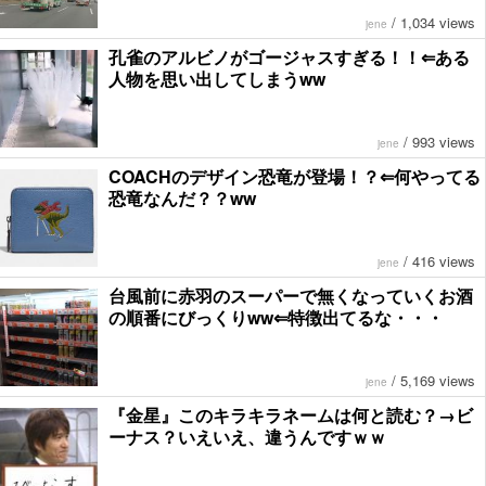
/
1,034 views
jene
孔雀のアルビノがゴージャスすぎる！！⇐ある
人物を思い出してしまうww
/
993 views
jene
COACHのデザイン恐竜が登場！？⇐何やってる
恐竜なんだ？？ww
/
416 views
jene
台風前に赤羽のスーパーで無くなっていくお酒
の順番にびっくりww⇐特徴出てるな・・・
/
5,169 views
jene
『金星』このキラキラネームは何と読む？→ビ
ーナス？いえいえ、違うんですｗｗ