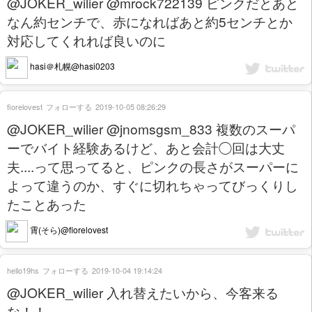
@JOKER_wilier @mrock722139 ピンクだとあと
なん約センチで、赤になればあと約5センチとか
対応してくれれば良いのに
hasi＠札幌@hasi0203
fiorelovest
フォローする
2019-10-05 08:26:29
@JOKER_wilier @jnomsgsm_833 複数のスーパ
ーでバイト経験あるけど、あと会計◯回は大丈
夫....って思ってると、ピンクの長さがスーパーに
よって違うのか、すぐに切れちゃってびっくりし
たことあった
霄(そら)@fiorelovest
hello19hs
フォローする
2019-10-04 19:14:24
@JOKER_wilier 入れ替えたいから、今客来る
な！！