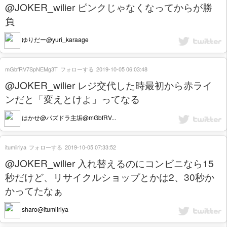
@JOKER_wilier ピンクじゃなくなってからが勝
負
ゆりだー@yuri_karaage
mGbfRV7SpNEMg3T
フォローする
2019-10-05 06:03:48
@JOKER_wilier レジ交代した時最初から赤ライ
ンだと「変えとけよ」ってなる
はかせ@パズドラ主垢@mGbfRV...
itumiiriya
フォローする
2019-10-05 07:33:52
@JOKER_wilier 入れ替えるのにコンビニなら15
秒だけど、リサイクルショップとかは2、30秒か
かってたなぁ
sharo@itumiiriya