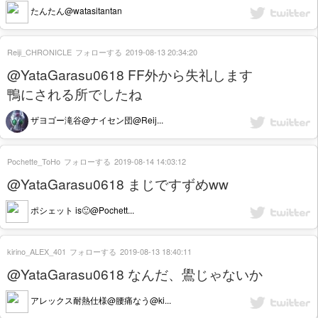
たんたん@watasitantan
Reiji_CHRONICLE
フォローする
2019-08-13 20:34:20
@YataGarasu0618 FF外から失礼します
鴨にされる所でしたね
ザヨゴー滝谷@ナイセン団@Reij...
Pochette_ToHo
フォローする
2019-08-14 14:03:12
@YataGarasu0618 まじですずめww
ポシェット is🙂@Pochett...
kirino_ALEX_401
フォローする
2019-08-13 18:40:11
@YataGarasu0618 なんだ、鷽じゃないか
アレックス耐熱仕様@腰痛なう@ki...