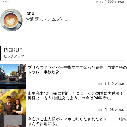
/
4,850 views
jene
jene
お洒落って...ムズイ。
PICKUP
ピックアップ
プリウスドライバー中指立てて煽った結果。自業自得の
ドラレコ事故映像。
1,619 views
riku
/
山里亮太10年前に注文したコロッケの到着に大感激！
奥様と「もう1回注文しよう」⇒今は24年待ち。
5,108 views
riku
/
今亡きご主人様がスマホに映りだされたとき、、、猫ち
ゃんの反応に涙。