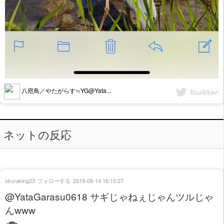
八咫鳥／やたがらす≒YG@Yata...
ネットの反応
okuraking23
フォローする
2019-08-14 16:10:27
@YataGarasu0618 サギじゃねぇじゃんツルじゃ
んwww