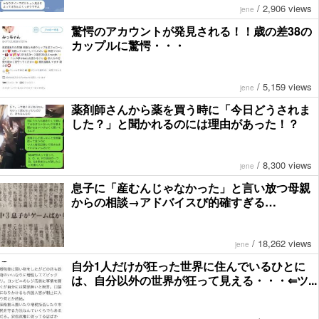
/
2,906 views
jene
驚愕のアカウントが発見される！！歳の差38の
カップルに驚愕・・・
/
5,159 views
jene
薬剤師さんから薬を買う時に「今日どうされま
した？」と聞かれるのには理由があった！？
/
8,300 views
jene
息子に「産むんじゃなかった」と言い放つ母親
からの相談→アドバイスび的確すぎる…
/
18,262 views
jene
自分1人だけが狂った世界に住んでいるひとに
は、自分以外の世界が狂って見える・・・⇐ツ...