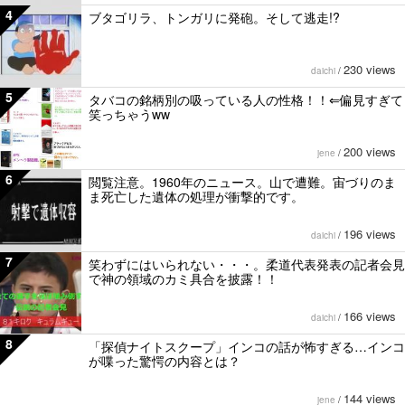
4
ブタゴリラ、トンガリに発砲。そして逃走!?
230 views
daichi
/
5
タバコの銘柄別の吸っている人の性格！！⇐偏見すぎて
笑っちゃうww
200 views
jene
/
6
閲覧注意。1960年のニュース。山で遭難。宙づりのま
ま死亡した遺体の処理が衝撃的です。
196 views
daichi
/
7
笑わずにはいられない・・・。柔道代表発表の記者会見
で神の領域のカミ具合を披露！！
166 views
daichi
/
8
「探偵ナイトスクープ」インコの話が怖すぎる…インコ
が喋った驚愕の内容とは？
144 views
jene
/