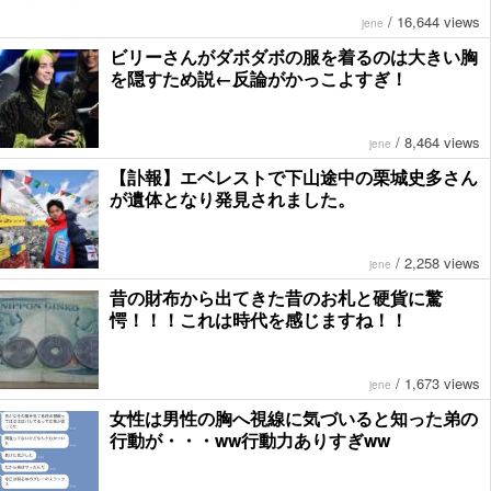
/
16,644 views
jene
ビリーさんがダボダボの服を着るのは大きい胸
を隠すため説←反論がかっこよすぎ！
/
8,464 views
jene
【訃報】エベレストで下山途中の栗城史多さん
が遺体となり発見されました。
/
2,258 views
jene
昔の財布から出てきた昔のお札と硬貨に驚
愕！！！これは時代を感じますね！！
/
1,673 views
jene
女性は男性の胸へ視線に気づいると知った弟の
行動が・・・ww行動力ありすぎww