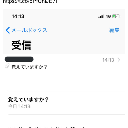
https://t.co/pPfUhiJE7i