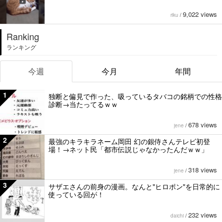
9,022 views
riku
/
Ranking
ランキング
今週
今月
年間
1
独断と偏見で作った、吸っているタバコの銘柄での性格
診断→当たってるｗｗ
678 views
jene
/
2
最強のキラキラネーム岡田 幻の銀侍さんテレビ初登
場！→ネット民「都市伝説じゃなかったんだｗｗ」
318 views
jene
/
3
サザエさんの前身の漫画。なんと"ヒロポン"を日常的に
使っている回が！
232 views
daichi
/