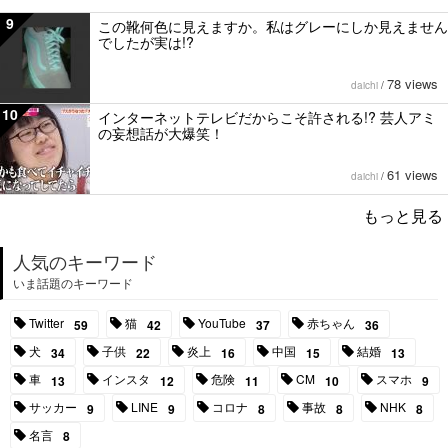
9
この靴何色に見えますか。私はグレーにしか見えません
でしたが実は!?
78 views
daichi
/
10
インターネットテレビだからこそ許される!? 芸人アミ
の妄想話が大爆笑！
61 views
daichi
/
もっと見る
人気のキーワード
いま話題のキーワード
Twitter
猫
YouTube
赤ちゃん
59
42
37
36
犬
子供
炎上
中国
結婚
34
22
16
15
13
車
インスタ
危険
CM
スマホ
13
12
11
10
9
サッカー
LINE
コロナ
事故
NHK
9
9
8
8
8
名言
8