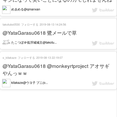
めゑめる@qmanxan
takotubo0530
フォローする
2019-08-13 14:24:56
@YataGarasu0618 鷺メールで草
たこつぼ＠低浮城城主@takotu...
s_kitakaze
フォローする
2019-08-13 22:19:07
@YataGarasu0618 @monkeyrtproject アオサギ
やんっｗｗ
kitakaze@ウヨ子 プニ(o...