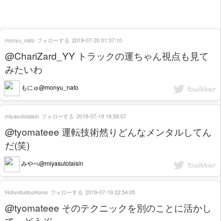
monyu_nato
フォローする
2019-07-20 01:37:10
@ChariZard_YY トラックの運ちゃん視点も見て
みたいわ
もにゅ@monyu_nato
miyasutotaisin
フォローする
2019-07-19 18:58:07
@tyomateee 運転技術然りどんなメンタルしてん
だ(笑)
みやべ@miyasutotaisin
HofunitudouHomo
フォローする
2019-07-19 22:54:05
@tyomateee そのテクニックを別のことに活かし
て、どうぞ