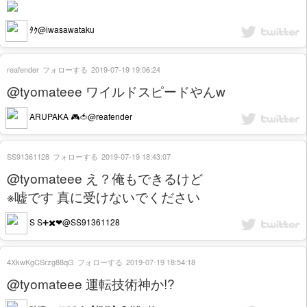
ﾀｸ@iwasawataku
reafender
フォローする
2019-07-19 19:06:24
@tyomateee ワイルドスピードやんw
ARUPAKA 🎮🍅@reafender
SS91361128
フォローする
2019-07-19 18:43:07
@tyomateee え？俺もできるけど
※嘘です 真に受けないでください
S S➕✖️❤@SS91361128
4XkwKgCSrzg88qG
フォローする
2019-07-19 18:54:18
@tyomateee 運転技術神か!?