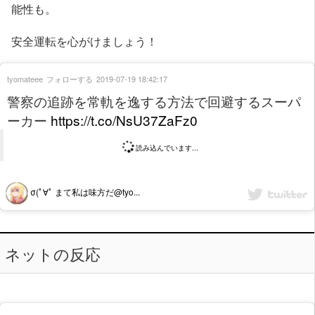
能性も。
安全運転を心がけましょう！
tyomateee
フォローする
2019-07-19 18:42:17
警察の追跡を常軌を逸する方法で回避するスーパ
ーカー
https://t.co/NsU37ZaFz0
読み込んでいます...
σ(ﾟ∀ﾟ まて私は味方だ@tyo...
ネットの反応