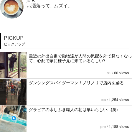
お洒落って...ムズイ。
PICKUP
ピックアップ
最近の外出自粛で動物達が人間の気配を外で見なくなっ
て、心配で家に様子見に来ているらしい?
60 views
riku
/
ダンシングスパイダーマン！ノリノリで店内を踊る
1,254 views
riku
/
グラビアの水しぶき職人の朝は早いらしい...(笑)
1,188 views
jene
/