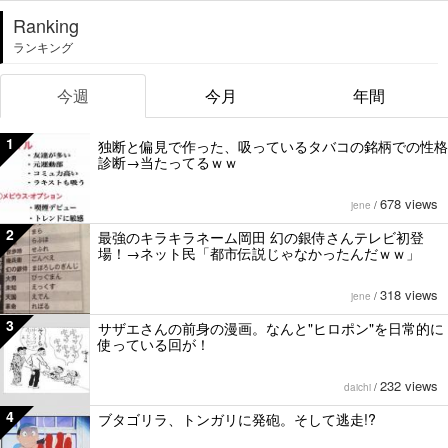
Ranking
ランキング
今週
今月
年間
1
独断と偏見で作った、吸っているタバコの銘柄での性格
診断→当たってるｗｗ
678 views
jene
/
2
最強のキラキラネーム岡田 幻の銀侍さんテレビ初登
場！→ネット民「都市伝説じゃなかったんだｗｗ」
318 views
jene
/
3
サザエさんの前身の漫画。なんと"ヒロポン"を日常的に
使っている回が！
232 views
daichi
/
4
ブタゴリラ、トンガリに発砲。そして逃走!?