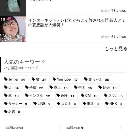
78 views
daichi
/
10
インターネットテレビだからこそ許される!? 芸人アミ
の妄想話が大爆笑！
61 views
daichi
/
もっと見る
人気のキーワード
いま話題のキーワード
Twitter
猫
YouTube
赤ちゃん
59
42
37
36
犬
子供
炎上
中国
結婚
34
22
16
15
13
車
インスタ
危険
CM
スマホ
13
12
11
10
9
サッカー
LINE
コロナ
事故
NHK
9
9
8
8
8
名言
8
話題の動画
話題の画像