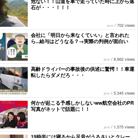
危ない！！山道を車で走っていた時に上から落
石が・・・！！！
/
702 views
jene
会社に「明日から来なくていい」と言われた
ら...給与はどうなる？→実際の判例が面白い
/
8,662 views
jene
高齢ドライバーの事故後の供述に驚愕！！車運
転したらダメだろ・・・
/
5,345 views
jene
何かが起こる予感しかしないww航空会社のPR
写真がネットで話題に！！
/
1,575 views
jene
19時半には寝るから足音がうるさいとクレー