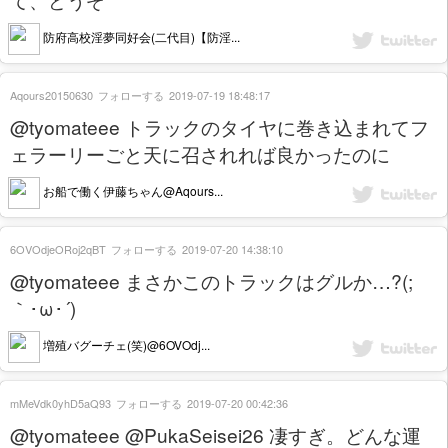
防府高校淫夢同好会(二代目)【防淫...
Aqours20150630
フォローする
2019-07-19 18:48:17
@tyomateee トラックのタイヤに巻き込まれてフ
ェラーリーごと天に召されれば良かったのに
お船で働く伊藤ちゃん@Aqours...
6OVOdjeORoj2qBT
フォローする
2019-07-20 14:38:10
@tyomateee まさかこのトラックはグルか…?(;
｀･ω･´)
増殖バグーチェ(笑)@6OVOdj...
mMeVdk0yhD5aQ93
フォローする
2019-07-20 00:42:36
@tyomateee @PukaSeisei26 凄すぎ。どんな運