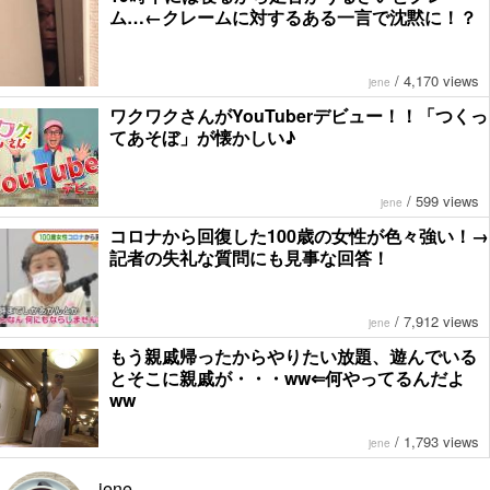
ム…←クレームに対するある一言で沈黙に！？
/
4,170 views
jene
ワクワクさんがYouTuberデビュー！！「つくっ
てあそぼ」が懐かしい♪
/
599 views
jene
コロナから回復した100歳の女性が色々強い！→
記者の失礼な質問にも見事な回答！
/
7,912 views
jene
もう親戚帰ったからやりたい放題、遊んでいる
とそこに親戚が・・・ww⇐何やってるんだよ
ww
/
1,793 views
jene
jene