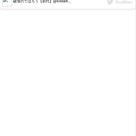
破壊のてほろう【初代】@4XkwK...