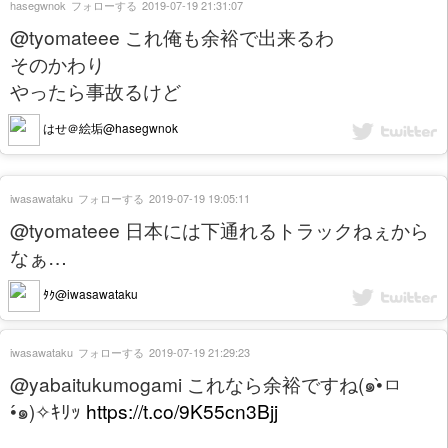
hasegwnok
フォローする
2019-07-19 21:31:07
@tyomateee これ俺も余裕で出来るわ
そのかわり
やったら事故るけど
はせ＠絵垢@hasegwnok
iwasawataku
フォローする
2019-07-19 19:05:11
@tyomateee 日本には下通れるトラックねぇから
なぁ…
ﾀｸ@iwasawataku
iwasawataku
フォローする
2019-07-19 21:29:23
@yabaitukumogami これなら余裕ですね(๑•̀ㅁ
•́๑)✧ｷﾘｯ
https://t.co/9K55cn3Bjj