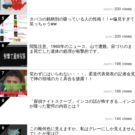
230 views
daichi
/
5
タバコの銘柄別の吸っている人の性格！！⇐偏見すぎて
笑っちゃうww
200 views
jene
/
6
閲覧注意。1960年のニュース。山で遭難。宙づりのま
ま死亡した遺体の処理が衝撃的です。
196 views
daichi
/
7
笑わずにはいられない・・・。柔道代表発表の記者会見
で神の領域のカミ具合を披露！！
166 views
daichi
/
8
「探偵ナイトスクープ」インコの話が怖すぎる…インコ
が喋った驚愕の内容とは？
144 views
jene
/
9
この靴何色に見えますか。私はグレーにしか見えません
でしたが実は!?