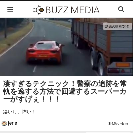
話題の動画(344)
凄すぎるテクニック！警察の追跡を常
軌を逸する方法で回避するスーパーカ
ーがすげぇ！！！
凄いし、怖い！
jene
4,030 views