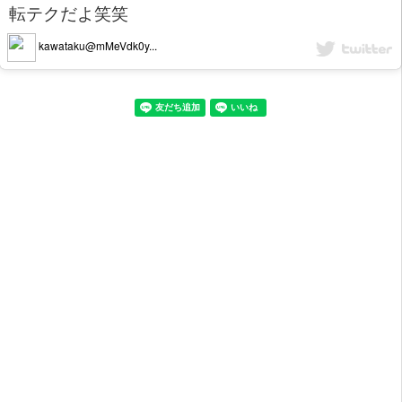
転テクだよ笑笑
kawataku@mMeVdk0y...