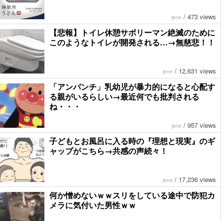
/
473 views
jene
【悲報】トイレ休憩サボリーマン絶滅のために
このようなトイレが開発される…→無慈悲！！
/
12,631 views
jene
「アンパンチ」乳幼児が暴力的になると心配す
る親がいるらしい→最近何でも批判される
ね・・・
/
957 views
jene
子どもとお風呂に入る時の『理想と現実』のギ
ャップがこちら→共感の声続々！
/
17,236 views
jene
何か憎めないｗｗスリをしている途中で防犯カ
メラに気付いた男性ｗｗ