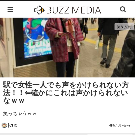
笑う(526)
駅で女性一人でも声をかけられない方
法！！⇐確かにこれは声かけられない
なｗｗ
笑っちゃうｗｗ
jene
6,458 views