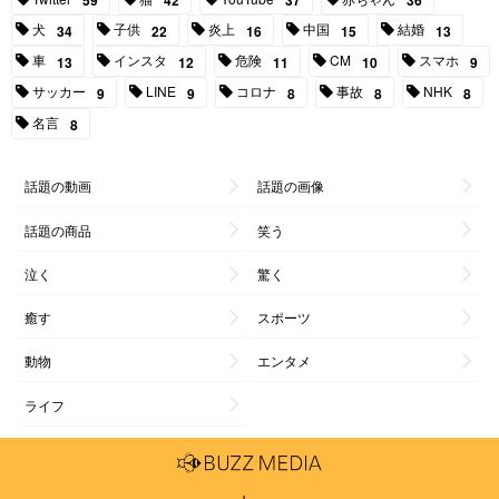
59
42
37
36
犬
子供
炎上
中国
結婚
34
22
16
15
13
車
インスタ
危険
CM
スマホ
13
12
11
10
9
サッカー
LINE
コロナ
事故
NHK
9
9
8
8
8
名言
8
話題の動画
話題の画像
話題の商品
笑う
泣く
驚く
癒す
スポーツ
動物
エンタメ
ライフ