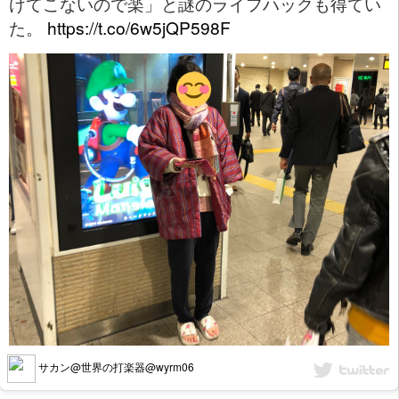
けてこないので楽」と謎のライフハックも得てい
た。
https://t.co/6w5jQP598F
サカン@世界の打楽器@wyrm06