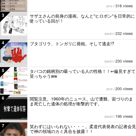
318 views
jene
/
3
サザエさんの前身の漫画。なんと"ヒロポン"を日常的に
使っている回が！
232 views
daichi
/
4
ブタゴリラ、トンガリに発砲。そして逃走!?
230 views
daichi
/
5
タバコの銘柄別の吸っている人の性格！！⇐偏見すぎて
笑っちゃうww
200 views
jene
/
6
閲覧注意。1960年のニュース。山で遭難。宙づりのま
ま死亡した遺体の処理が衝撃的です。
196 views
daichi
/
7
笑わずにはいられない・・・。柔道代表発表の記者会見
で神の領域のカミ具合を披露！！