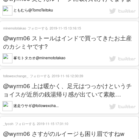
ともむら@TomoTeitoku
minemototakao
フォローする
2019-11-15 13:16:15
@wyrm06 ストールはインドで買ってきたお土産
のカシミヤです?
峯モトタカオ@minemototakao
followexchange_
フォローする
2019-11-16 12:30:39
@wyrm06 上は暖かく、足元はつっかけというチ
ョイスが近所の銭湯帰り感が出ていて素敵…
迷走ウサギ@followexcha...
_tycoh
フォローする
2019-11-15 17:31:10
@wyrm06 さすがのルイージも困り眉ですねw