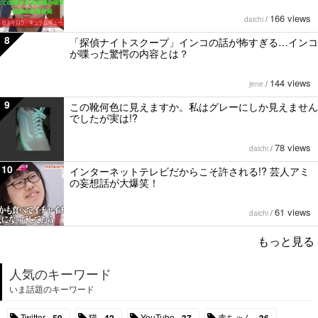
166 views
daichi
/
8
「探偵ナイトスクープ」インコの話が怖すぎる…インコ
が喋った驚愕の内容とは？
144 views
jene
/
9
この靴何色に見えますか。私はグレーにしか見えません
でしたが実は!?
78 views
daichi
/
10
インターネットテレビだからこそ許される!? 芸人アミ
の妄想話が大爆笑！
61 views
daichi
/
もっと見る
人気のキーワード
いま話題のキーワード
Twitter
猫
YouTube
赤ちゃん