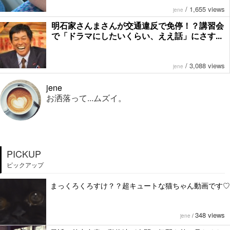
/
1,655 views
jene
明石家さんまさんが交通違反で免停！？講習会
で「ドラマにしたいくらい、ええ話」にさす...
/
3,088 views
jene
jene
お洒落って...ムズイ。
PICKUP
ピックアップ
まっくろくろすけ？？超キュートな猫ちゃん動画です♡
348 views
jene
/