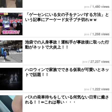
/
1,480 views
jene
「ゲーセンにいる女の子をナンパする方法」と
いう記事にアーケード女子ブチ切れｗｗ
/
1,268 views
jene
池袋での人身事故！運転手が事故後に取った行
動がネットで大炎上！！
/
27,237 views
jene
ハロウィンで家族でできる仮装が可愛いとネッ
トで話題！！
/
1,222 views
jene
バスの発車待ちをしている何気ない日常に癒さ
れる！！⇐これは尊い・・・