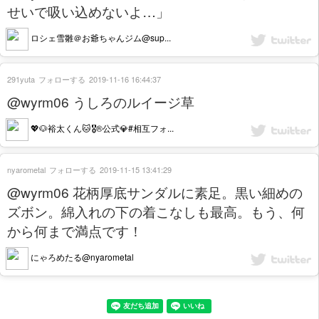
せいで吸い込めないよ…」
ロシェ雪雛＠お爺ちゃんジム@sup...
291yuta
フォローする
2019-11-16 16:44:37
@wyrm06 うしろのルイージ草
💖🐶裕太くん🐱🎖®公式💎#相互フォ...
nyarometal
フォローする
2019-11-15 13:41:29
@wyrm06 花柄厚底サンダルに素足。黒い細めの
ズボン。綿入れの下の着こなしも最高。もう、何
から何まで満点です！
にゃろめたる@nyarometal