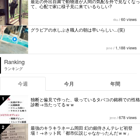
最近の外出自粛で動物達が人間の気配を外で見なくなっ
て、心配で家に様子見に来ているらしい?
60 views
riku
/
グラビアの水しぶき職人の朝は早いらしい...(笑)
1,188 views
jene
/
Ranking
ランキング
今週
今月
年間
1
独断と偏見で作った、吸っているタバコの銘柄での性格
診断→当たってるｗｗ
678 views
jene
/
2
最強のキラキラネーム岡田 幻の銀侍さんテレビ初登
場！→ネット民「都市伝説じゃなかったんだｗｗ」