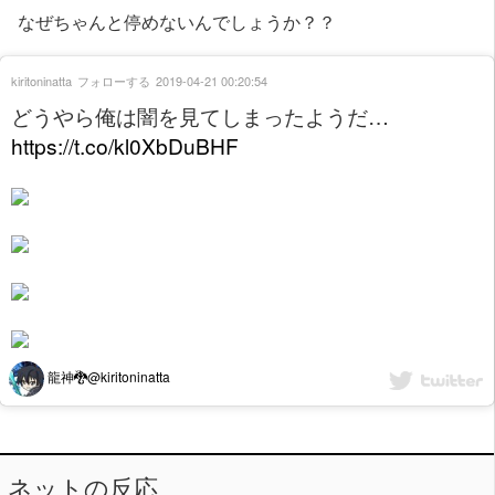
なぜちゃんと停めないんでしょうか？？
kiritoninatta
フォローする
2019-04-21 00:20:54
どうやら俺は闇を見てしまったようだ…
https://t.co/kl0XbDuBHF
龍神🐉@kiritoninatta
ネットの反応