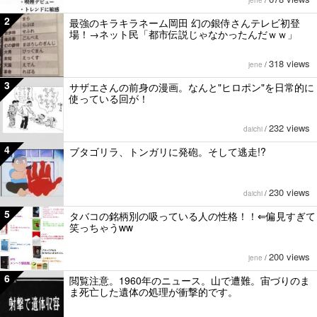
jene
/
2
最強のキラキラネーム岡田 幻の銀侍さんテレビ初登
場！→ネット民「都市伝説じゃなかったんだｗｗ」
318 views
jene
/
3
サザエさんの前身の漫画。なんと"ヒロポン"を日常的に
使っている回が！
232 views
daichi
/
4
ブタゴリラ、トンガリに発砲。そして逃走!?
230 views
daichi
/
5
タバコの銘柄別の吸っている人の性格！！⇐偏見すぎて
笑っちゃうww
200 views
jene
/
6
閲覧注意。1960年のニュース。山で遭難。宙づりのま
ま死亡した遺体の処理が衝撃的です。