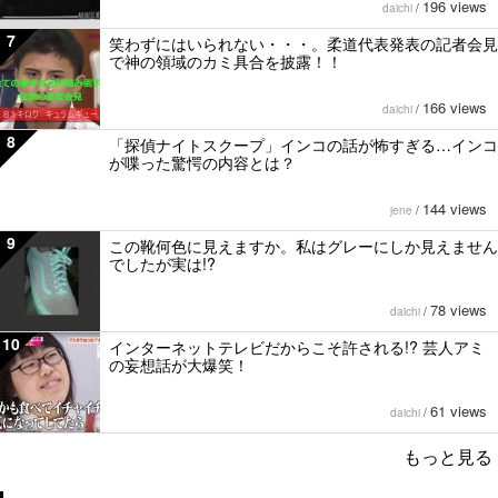
196 views
daichi
/
7
笑わずにはいられない・・・。柔道代表発表の記者会見
で神の領域のカミ具合を披露！！
166 views
daichi
/
8
「探偵ナイトスクープ」インコの話が怖すぎる…インコ
が喋った驚愕の内容とは？
144 views
jene
/
9
この靴何色に見えますか。私はグレーにしか見えません
でしたが実は!?
78 views
daichi
/
10
インターネットテレビだからこそ許される!? 芸人アミ
の妄想話が大爆笑！
61 views
daichi
/
もっと見る