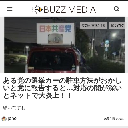
話題の画像(449)
驚く(790)
ある党の選挙カーの駐車方法がおかし
いと党に報告すると…対応の闇が深い
とネットで大炎上！！
酷いですね！
jene
5,949 views