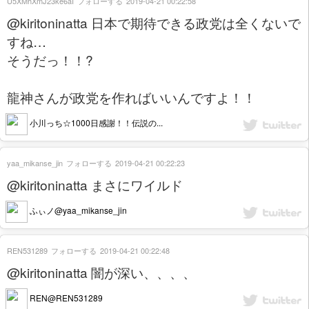
U5XMhXmJ23ke6aI
フォローする
2019-04-21 00:22:58
@kiritoninatta 日本で期待できる政党は全くないで
すね…
そうだっ！！?
龍神さんが政党を作ればいいんですよ！！
小川っち☆1000日感謝！！伝説の...
yaa_mikanse_jin
フォローする
2019-04-21 00:22:23
@kiritoninatta まさにワイルド
ふぃノ@yaa_mikanse_jin
REN531289
フォローする
2019-04-21 00:22:48
@kiritoninatta 闇が深い、、、、
REN@REN531289