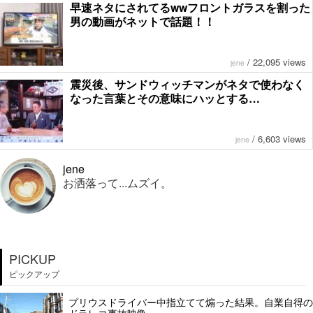
早速ネタにされてるwwフロントガラスを割った
男の動画がネットで話題！！
/
22,095 views
jene
震災後、サンドウィッチマンがネタで使わなく
なった言葉とその意味にハッとする…
/
6,603 views
jene
jene
お洒落って...ムズイ。
PICKUP
ピックアップ
プリウスドライバー中指立てて煽った結果。自業自得の