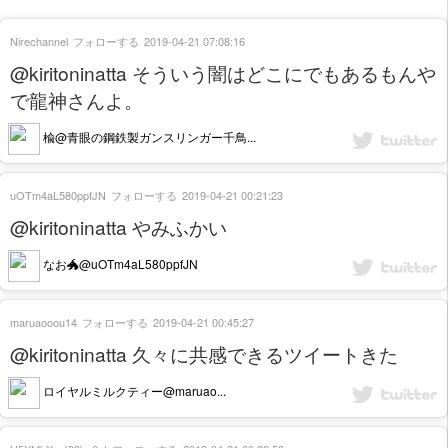
Nirechannel
フォローする
2019-04-21 07:08:16
@kiritoninatta そういう闇はどこにでもあるもんや
で龍神さんよ。
楡@青眼の鋼鉄製ガンスリンガー千鳥...
uOTm4aL580ppfJN
フォローする
2019-04-21 00:21:23
@kiritoninatta やみふかい
なお🐲@uOTm4aL580ppfJN
maruaooou14
フォローする
2019-04-21 00:45:27
@kiritoninatta 久々に共感できるツイートきた
ロイヤルミルクティー@maruao...