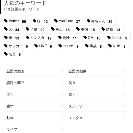
人気のキーワード
いま話題のキーワード
Twitter
猫
YouTube
赤ちゃん
59
42
37
36
犬
子供
炎上
中国
結婚
34
22
16
15
13
車
インスタ
危険
CM
スマホ
13
12
11
10
9
サッカー
LINE
コロナ
事故
NHK
9
9
8
8
8
名言
8
話題の動画
話題の画像
話題の商品
笑う
泣く
驚く
癒す
スポーツ
動物
エンタメ
ライフ