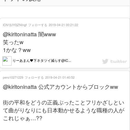
lCN1jUY0jZNIngf
フォローする
2019-04-21 00:21:22
@kiritoninatta 闇www
笑ったw
1かな？ww
りーあまん🖤下ネタツイ減らす@lC...
pero10271229
フォローする
2019-04-21 01:40:52
@kiritoninatta 公式アカウントからブロックww
街の平和をどうの正義ぶったことフリかざしとい
て曲がりなりにも日本動かせるような職種の人が
これじゃぁ…??