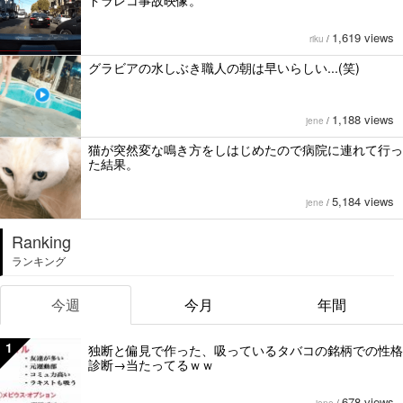
ドラレコ事故映像。
1,619 views
riku
/
グラビアの水しぶき職人の朝は早いらしい...(笑)
1,188 views
jene
/
猫が突然変な鳴き方をしはじめたので病院に連れて行っ
た結果。
5,184 views
jene
/
Ranking
ランキング
今週
今月
年間
1
独断と偏見で作った、吸っているタバコの銘柄での性格
診断→当たってるｗｗ
678 views