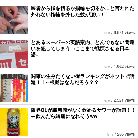
医者から指を切るか指輪を切るか…と言われた
外れない指輪を外した技が凄い！
/
6,571 views
jene
とあるスーパーの英語案内、とんでもない間違
いを犯してしまう→ここまで戦慄させる日本
語...
/
1,962 views
jene
関東の住みたくない街ランキングがネットで話
題！！⇐根拠はなんだろう？？
/
2,321 views
jene
限界OLが罪悪感がなく飲めるサワーが話題！！
←飲んだら綺麗になれそうww
/
286 views
jene