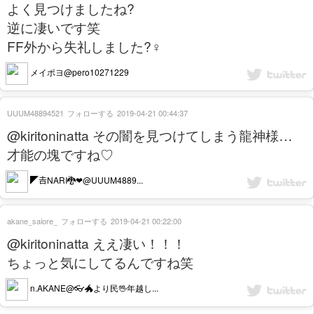
よく見つけましたね?
逆に凄いです笑
FF外から失礼しました?‍♀️
メイポヨ@pero10271229
UUUM48894521
フォローする
2019-04-21 00:44:37
@kiritoninatta その闇を見つけてしまう龍神様…
才能の塊ですね♡
◤𠮷NARI🐉❤@UUUM4889...
akane_saiore_
フォローする
2019-04-21 00:22:00
@kiritoninatta ええ凄い！！！
ちょっと気にしてるんですね笑
n.AKANE@👓🐲より民🖖年越し...