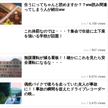
生うにってちゃんと読めますか？？ww読み間違
ってしまう人が続出ww
/
4,158 views
jene
これ体罰なのでは・・・？集会で生徒に土下座
を強いる学校が話題！
/
507 views
jene
無謀運転が減る看板！！確かにこれを見たら安
全運転になるな・・・
/
6,674 views
jene
偶然バイクで後ろを走っていた友人が事故
に！！事故の瞬間を捉えたドライブレコーダー
の映...
/
3,470 views
jene