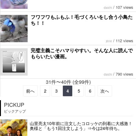
/
107 views
daichi
フワフワもふもふ！毛づくろいをし合う小鳥た
ち！！
/
112 views
jene
完璧主義こそハマりやすい。そんな人に読んで
もらいたい漫画。
/
790 views
daichi
31件〜40件 (全99件)
前へ
2
3
4
5
6
次へ
PICKUP
ピックアップ
山里亮太10年前に注文したコロッケの到着に大感激！
奥様と「もう1回注文しよう」⇒今は24年待ち。