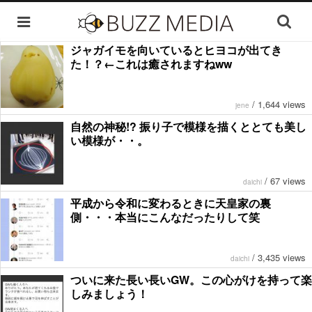
ジャガイモを向いているとヒヨコが出てき
た！？←これは癒されますねww
/
1,644 views
jene
自然の神秘!? 振り子で模様を描くととても美し
い模様が・・。
/
67 views
daichi
平成から令和に変わるときに天皇家の裏
側・・・本当にこんなだったりして笑
/
3,435 views
daichi
ついに来た長い長いGW。この心がけを持って楽
しみましょう！