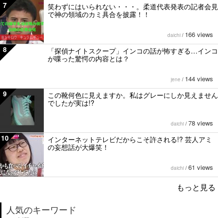
7
笑わずにはいられない・・・。柔道代表発表の記者会見
で神の領域のカミ具合を披露！！
166 views
daichi
/
8
「探偵ナイトスクープ」インコの話が怖すぎる…インコ
が喋った驚愕の内容とは？
144 views
jene
/
9
この靴何色に見えますか。私はグレーにしか見えません
でしたが実は!?
78 views
daichi
/
10
インターネットテレビだからこそ許される!? 芸人アミ
の妄想話が大爆笑！
61 views
daichi
/
もっと見る
人気のキーワード