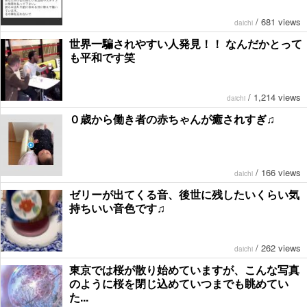
/
681 views
daichi
世界一騙されやすい人発見！！ なんだかとって
も平和です笑
/
1,214 views
daichi
０歳から働き者の赤ちゃんが癒されすぎ♫
/
166 views
daichi
ゼリーが出てくる音、後世に残したいくらい気
持ちいい音色です♫
/
262 views
daichi
東京では桜が散り始めていますが、こんな写真
のように桜を閉じ込めていつまでも眺めてい
た...