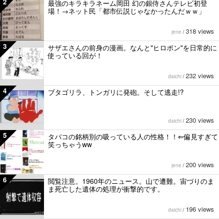
2
最強のキラキラネーム岡田 幻の銀侍さんテレビ初登
場！→ネット民「都市伝説じゃなかったんだｗｗ」
318 views
jene
/
3
サザエさんの前身の漫画。なんと"ヒロポン"を日常的に
使っている回が！
232 views
daichi
/
4
ブタゴリラ、トンガリに発砲。そして逃走!?
230 views
daichi
/
5
タバコの銘柄別の吸っている人の性格！！⇐偏見すぎて
笑っちゃうww
200 views
jene
/
6
閲覧注意。1960年のニュース。山で遭難。宙づりのま
ま死亡した遺体の処理が衝撃的です。
196 views
daichi
/