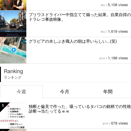
5,108 views
riku
/
プリウスドライバー中指立てて煽った結果。自業自得の
ドラレコ事故映像。
1,619 views
riku
/
グラビアの水しぶき職人の朝は早いらしい...(笑)
1,188 views
jene
/
Ranking
ランキング
今週
今月
年間
1
独断と偏見で作った、吸っているタバコの銘柄での性格
診断→当たってるｗｗ
678 views
jene
/