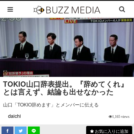
TOKIO山口辞表提出。『辞めてくれ』
とは言えず、結論も出せなかった
山口「TOKIO辞めます」とメンバーに伝える
daichi
1,165 views
お気に入りに追加