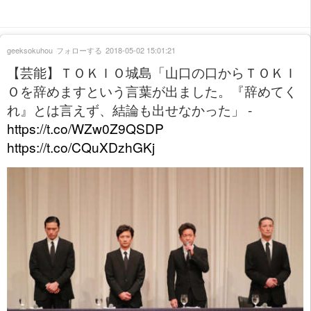
geeksokuhou
フォローする
2018-05-02 15:01:21
【芸能】ＴＯＫＩＯ城島「山口の口からＴＯＫＩ
Ｏを辞めますという言葉が出ました。『辞めてく
れ』とは言えず、結論も出せなかった」 -
https://t.co/WZw0Z9QSDP
https://t.co/CQuXDzhGKj