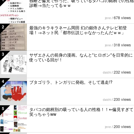
独断と偏見で作った、吸っているタバコの銘柄での性格
診断→当たってるｗｗ
678 views
jene
/
2
最強のキラキラネーム岡田 幻の銀侍さんテレビ初登
場！→ネット民「都市伝説じゃなかったんだｗｗ」
318 views
jene
/
3
サザエさんの前身の漫画。なんと"ヒロポン"を日常的に
使っている回が！
232 views
daichi
/
4
ブタゴリラ、トンガリに発砲。そして逃走!?
230 views
daichi
/
5
タバコの銘柄別の吸っている人の性格！！⇐偏見すぎて
笑っちゃうww
200 views
jene
/