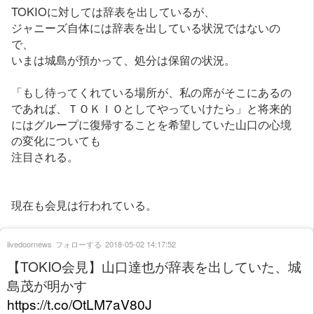
TOKIOに対しては辞表を出しているが、
ジャニーズ自体には辞表を出している状況ではないの
で、
いまは城島が預かって、処分は保留の状況。
「もし待ってくれている場所が、私の席がそこにあるの
であれば、ＴＯＫＩＯとしてやっていけたら」と将来的
にはグループに復帰することを希望していた山口の心境
の変化についても
注目される。
現在も会見は行われている。
livedoornews
フォローする
2018-05-02 14:17:52
【TOKIO会見】山口達也が辞表を出していた、城
島茂が明かす
https://t.co/OtLM7aV80J