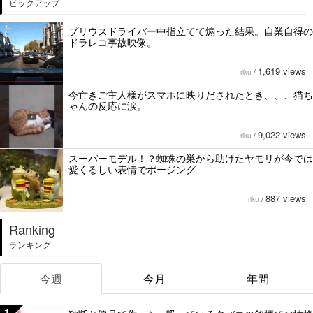
ピックアップ
プリウスドライバー中指立てて煽った結果。自業自得の
ドラレコ事故映像。
1,619 views
riku
/
今亡きご主人様がスマホに映りだされたとき、、、猫ち
ゃんの反応に涙。
9,022 views
riku
/
スーパーモデル！？蜘蛛の巣から助けたヤモリが今では
愛くるしい表情でポージング
887 views
riku
/
Ranking
ランキング
今週
今月
年間
1