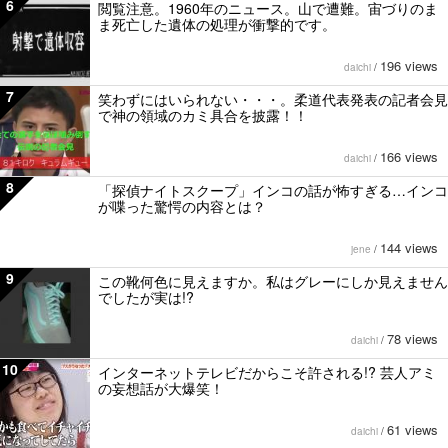
6
閲覧注意。1960年のニュース。山で遭難。宙づりのま
ま死亡した遺体の処理が衝撃的です。
196 views
daichi
/
7
笑わずにはいられない・・・。柔道代表発表の記者会見
で神の領域のカミ具合を披露！！
166 views
daichi
/
8
「探偵ナイトスクープ」インコの話が怖すぎる…インコ
が喋った驚愕の内容とは？
144 views
jene
/
9
この靴何色に見えますか。私はグレーにしか見えません
でしたが実は!?
78 views
daichi
/
10
インターネットテレビだからこそ許される!? 芸人アミ
の妄想話が大爆笑！
61 views
daichi
/