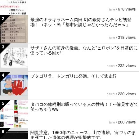
678 views
jene
/
2
最強のキラキラネーム岡田 幻の銀侍さんテレビ初登
場！→ネット民「都市伝説じゃなかったんだｗｗ」
318 views
jene
/
3
サザエさんの前身の漫画。なんと"ヒロポン"を日常的に
使っている回が！
232 views
daichi
/
4
ブタゴリラ、トンガリに発砲。そして逃走!?
230 views
daichi
/
5
タバコの銘柄別の吸っている人の性格！！⇐偏見すぎて
笑っちゃうww
200 views
jene
/
6
閲覧注意。1960年のニュース。山で遭難。宙づりのま
ま死亡した遺体の処理が衝撃的です。