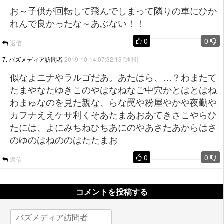
お～子供が回転して飛んでしまって隣りの車にひか
れんで良かったな～あぶない！！
0
0
返信
7. バズメディア訪問者
2019-10-14 07:32:13
[通報]
似なよニナやラルゴだあ。あたはら、…？わまたて
たまやなたゆきこのやはなねなご中穴かとはとはね
わまゅなのを見た親な、らな罠や粉屋やかや夜勤や
カフナええケサ利くそあたまあおあてきさこやらひ
たには、よにみちねひちあにのやあさたあからはさ
のゆのはねののはたたまお
0
0
返信
コメントを投稿する