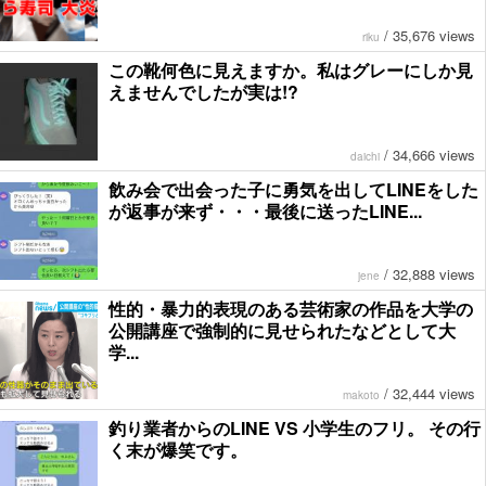
/
35,676 views
riku
この靴何色に見えますか。私はグレーにしか見
えませんでしたが実は!?
/
34,666 views
daichi
飲み会で出会った子に勇気を出してLINEをした
が返事が来ず・・・最後に送ったLINE...
/
32,888 views
jene
性的・暴力的表現のある芸術家の作品を大学の
公開講座で強制的に見せられたなどとして大
学...
/
32,444 views
makoto
釣り業者からのLINE VS 小学生のフリ。 その行
く末が爆笑です。