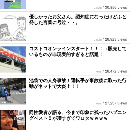
/
30,856 views
daichi
優しかったお父さん。認知症になったけどふと
発した言葉に号泣・・。
/
28,923 views
daichi
コストコオンラインスタート！！！→販売して
いるものが非現実的すぎると話題！
/
28,472 views
jene
池袋での人身事故！運転手が事故後に取った行
動がネットで大炎上！！
/
27,237 views
jene
同性愛者が語る、今まで印象に残ったハプニン
グベスト５が凄すぎてワロタｗｗｗｗ