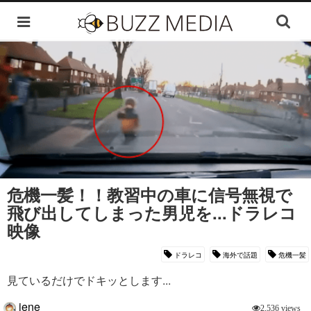
危機一髪！！教習中の車に信号無視で
飛び出してしまった男児を...ドラレコ
映像
ドラレコ
海外で話題
危機一髪
見ているだけでドキッとします...
jene
2,536 views