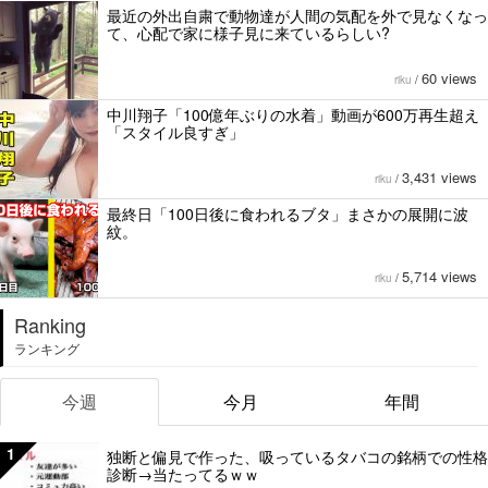
最近の外出自粛で動物達が人間の気配を外で見なくなっ
て、心配で家に様子見に来ているらしい?
60 views
riku
/
中川翔子「100億年ぶりの水着」動画が600万再生超え
「スタイル良すぎ」
3,431 views
riku
/
最終日「100日後に食われるブタ」まさかの展開に波
紋。
5,714 views
riku
/
Ranking
ランキング
今週
今月
年間
1
独断と偏見で作った、吸っているタバコの銘柄での性格
診断→当たってるｗｗ