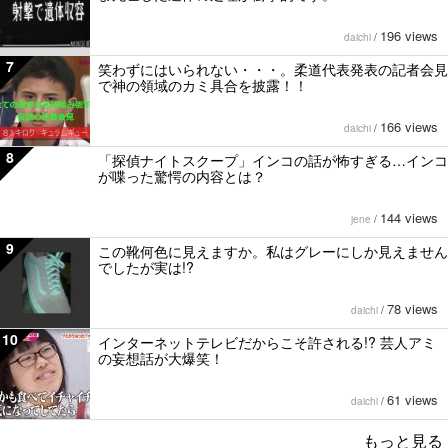
196 views
daichi
/
7
笑わずにはいられない・・・。柔道代表発表の記者会見
で神の領域のカミ具合を披露！！
166 views
daichi
/
8
「探偵ナイトスクープ」インコの話が怖すぎる…インコ
が喋った驚愕の内容とは？
144 views
jene
/
9
この靴何色に見えますか。私はグレーにしか見えません
でしたが実は!?
78 views
daichi
/
10
インターネットテレビだからこそ許される!? 芸人アミ
の妄想話が大爆笑！
61 views
daichi
/
もっと見る