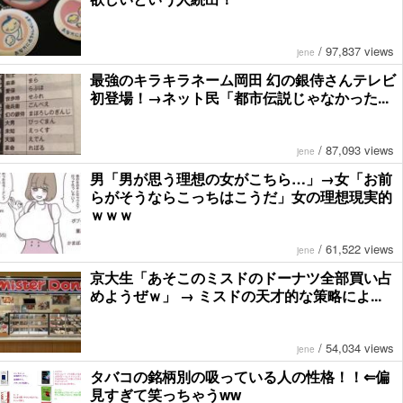
/
97,837 views
jene
最強のキラキラネーム岡田 幻の銀侍さんテレビ
初登場！→ネット民「都市伝説じゃなかった...
/
87,093 views
jene
男「男が思う理想の女がこちら…」→女「お前
らがそうならこっちはこうだ」女の理想現実的
ｗｗｗ
/
61,522 views
jene
京大生「あそこのミスドのドーナツ全部買い占
めようぜｗ」 → ミスドの天才的な策略によ...
/
54,034 views
jene
タバコの銘柄別の吸っている人の性格！！⇐偏
見すぎて笑っちゃうww