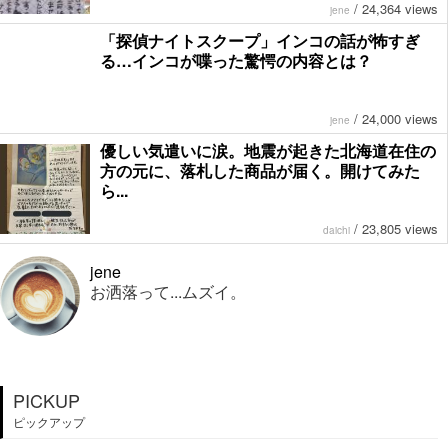
/
24,364 views
jene
「探偵ナイトスクープ」インコの話が怖すぎ
る…インコが喋った驚愕の内容とは？
/
24,000 views
jene
優しい気遣いに涙。地震が起きた北海道在住の
方の元に、落札した商品が届く。開けてみた
ら...
/
23,805 views
daichi
jene
お洒落って...ムズイ。
PICKUP
ピックアップ