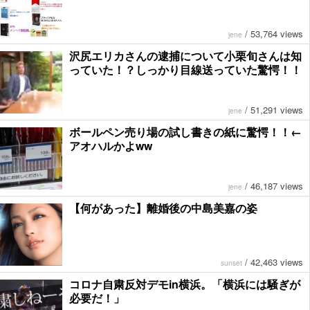
/
53,764 views
jene
沢尻エリカさんの逮捕について小栗旬さんは知
っていた！？しっかり目線送っていた驚愕！！
/
51,291 views
jene
ボールペン売り場の試し書きの紙に驚愕！！←
アオハルかよww
/
46,187 views
jene
【何があった】離婚後の中島美嘉の姿
/
42,463 views
sunset
コロナ自粛反対デモin横浜。「横浜には騒ぎが
必要だ！」