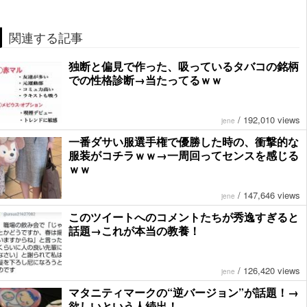
関連する記事
独断と偏見で作った、吸っているタバコの銘柄
での性格診断→当たってるｗｗ
/
192,010 views
jene
一番ダサい服選手権で優勝した時の、衝撃的な
服装がコチラｗｗ→一周回ってセンスを感じる
ｗｗ
/
147,646 views
jene
このツイートへのコメントたちが秀逸すぎると
話題→これが本当の教養！
/
126,420 views
jene
マタニティマークの“逆バージョン”が話題！→
欲しいという人続出！