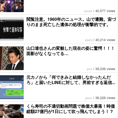
/
40,577 views
sunset
閲覧注意。1960年のニュース。山で遭難。宙づ
りのまま死亡した遺体の処理が衝撃的です。
/
40,214 views
daichi
山口達也さんの変貌した現在の姿に驚愕！！！
面影がなくなってる…
/
39,236 views
jene
元カノから「何できみと結婚しなかったんだ
ろ」と届いたLINEに対して、男前すぎる返信...
/
36,226 views
green
くら寿司の不適切動画問題で株価大暴落！時価
総額27億円が1日にして吹っ飛んでしまう！？