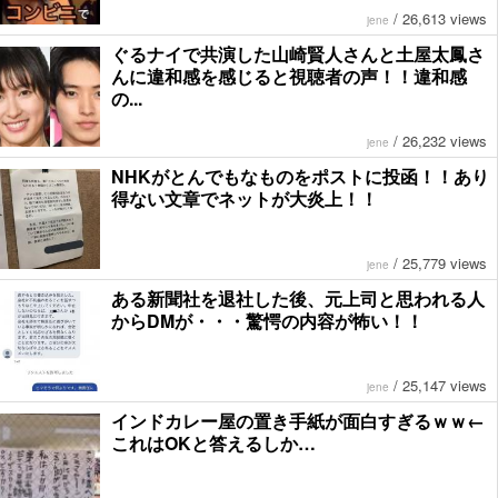
/
26,613 views
jene
ぐるナイで共演した山崎賢人さんと土屋太鳳さ
んに違和感を感じると視聴者の声！！違和感
の...
/
26,232 views
jene
NHKがとんでもなものをポストに投函！！あり
得ない文章でネットが大炎上！！
/
25,779 views
jene
ある新聞社を退社した後、元上司と思われる人
からDMが・・・驚愕の内容が怖い！！
/
25,147 views
jene
インドカレー屋の置き手紙が面白すぎるｗｗ←
これはOKと答えるしか…