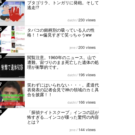
4
ブタゴリラ、トンガリに発砲。そして
逃走!?
230 views
daichi
/
5
タバコの銘柄別の吸っている人の性
格！！⇐偏見すぎて笑っちゃうww
200 views
jene
/
6
閲覧注意。1960年のニュース。山で
遭難。宙づりのまま死亡した遺体の処
理が衝撃的です。
196 views
daichi
/
7
笑わずにはいられない・・・。柔道代
表発表の記者会見で神の領域のカミ具
合を披露！！
166 views
daichi
/
8
「探偵ナイトスクープ」インコの話が
怖すぎる…インコが喋った驚愕の内容
とは？
144 views
jene
/