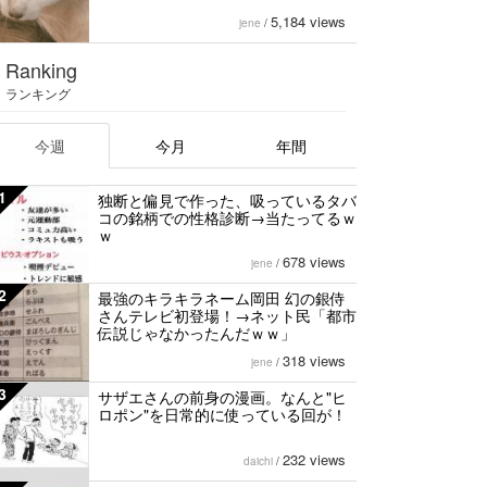
5,184 views
jene
/
Ranking
ランキング
今週
今月
年間
1
独断と偏見で作った、吸っているタバ
コの銘柄での性格診断→当たってるｗ
ｗ
678 views
jene
/
2
最強のキラキラネーム岡田 幻の銀侍
さんテレビ初登場！→ネット民「都市
伝説じゃなかったんだｗｗ」
318 views
jene
/
3
サザエさんの前身の漫画。なんと"ヒ
ロポン"を日常的に使っている回が！
232 views
daichi
/