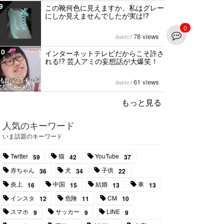
9
この靴何色に見えますか。私はグレー
にしか見えませんでしたが実は!?
0
78 views
daichi
/
10
インターネットテレビだからこそ許さ
れる!? 芸人アミの妄想話が大爆笑！
61 views
daichi
/
もっと見る
人気のキーワード
いま話題のキーワード
Twitter
猫
YouTube
59
42
37
赤ちゃん
犬
子供
36
34
22
炎上
中国
結婚
車
16
15
13
13
インスタ
危険
CM
12
11
10
スマホ
サッカー
LINE
9
9
9