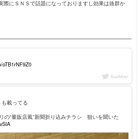
実際にＳＮＳで話題になっておりますし効果は抜群か
.co/oTB1rNF9Z0
トも載ってる
リの“量販店風”新聞折り込みチラシ 狙いを聞いた
ivSlA