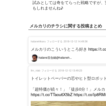
試みとしては奇をてらった戦略ですが、
もしれませんね♪
メルカリのチラシに関する投稿まとめ
hatanehikaru
フォローする
2018-12-12 14:49:36
メルカリのこういうところ好き
https://t
hatane百合緒@hataneh...
itm_nlab
フォローする
2018-12-12 13:49:23
トイレットペーパーの芯やヒト型ロボッ
「超特価が続々！」「徒歩0分！」メルカ
https://t.co/TTaou6X5bZ
https://t.co/Ip8RM