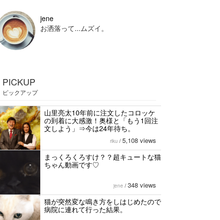
jene
お洒落って...ムズイ。
PICKUP
ピックアップ
山里亮太10年前に注文したコロッケ
の到着に大感激！奥様と「もう1回注
文しよう」⇒今は24年待ち。
5,108 views
riku
/
まっくろくろすけ？？超キュートな猫
ちゃん動画です♡
348 views
jene
/
猫が突然変な鳴き方をしはじめたので
病院に連れて行った結果。