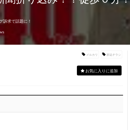
グ訴求で話題に！
ews
メルカリ
折込チラシ
お気に入りに追加