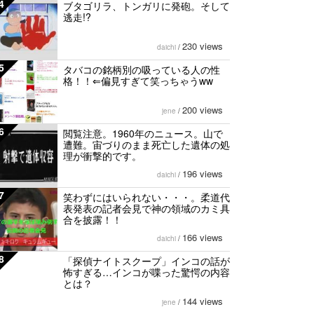
4
ブタゴリラ、トンガリに発砲。そして
逃走!?
230 views
daichi
/
5
タバコの銘柄別の吸っている人の性
格！！⇐偏見すぎて笑っちゃうww
200 views
jene
/
6
閲覧注意。1960年のニュース。山で
遭難。宙づりのまま死亡した遺体の処
理が衝撃的です。
196 views
daichi
/
7
笑わずにはいられない・・・。柔道代
表発表の記者会見で神の領域のカミ具
合を披露！！
166 views
daichi
/
8
「探偵ナイトスクープ」インコの話が
怖すぎる…インコが喋った驚愕の内容
とは？
144 views
jene
/