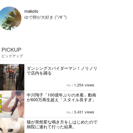
makoto
ゆで卵が大好き (*ﾉ∀`*)
PICKUP
ピックアップ
ダンシングスパイダーマン！ノリノリ
で店内を踊る
1,254 views
riku
/
中川翔子「100億年ぶりの水着」動画
が600万再生超え「スタイル良すぎ」
3,431 views
riku
/
猫が突然変な鳴き方をしはじめたので
病院に連れて行った結果。