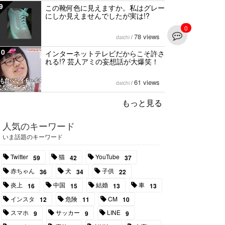
9
この靴何色に見えますか。私はグレー
にしか見えませんでしたが実は!?
0
78 views
daichi
/
10
インターネットテレビだからこそ許さ
れる!? 芸人アミの妄想話が大爆笑！
61 views
daichi
/
もっと見る
人気のキーワード
いま話題のキーワード
Twitter
猫
YouTube
59
42
37
赤ちゃん
犬
子供
36
34
22
炎上
中国
結婚
車
16
15
13
13
インスタ
危険
CM
12
11
10
スマホ
サッカー
LINE
9
9
9