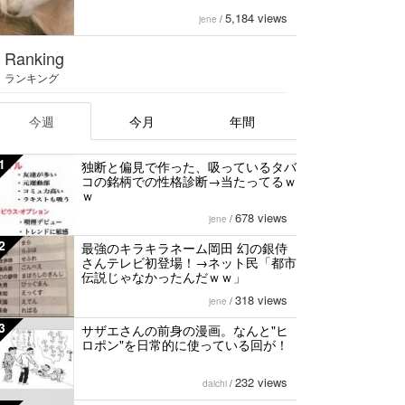
5,184 views
jene
/
Ranking
ランキング
今週
今月
年間
1
独断と偏見で作った、吸っているタバ
コの銘柄での性格診断→当たってるｗ
ｗ
678 views
jene
/
2
最強のキラキラネーム岡田 幻の銀侍
さんテレビ初登場！→ネット民「都市
伝説じゃなかったんだｗｗ」
318 views
jene
/
3
サザエさんの前身の漫画。なんと"ヒ
ロポン"を日常的に使っている回が！
232 views
daichi
/