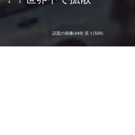
話題の画像(449)
笑う(526)