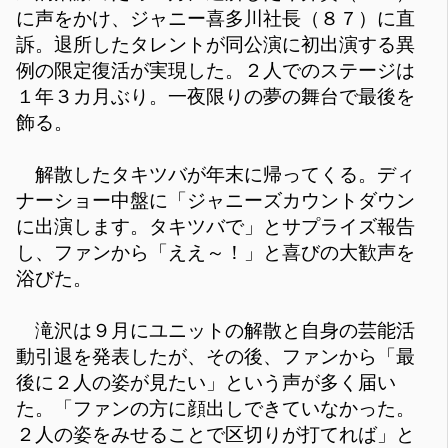
に声をかけ、ジャニー喜多川社長（８７）に直
訴。退所したタレントが同公演に初出演する異
例の限定復活が実現した。２人でのステージは
１年３カ月ぶり。一夜限りの夢の舞台で最後を
飾る。
解散したタキツバが年末に帰ってくる。ディ
ナーショー中盤に「ジャニーズカウントダウン
に出演します。タキツバで」とサプライズ報告
し、ファンから「ええ～！」と喜びの大歓声を
浴びた。
滝沢は９月にユニットの解散と自身の芸能活
動引退を発表したが、その後、ファンから「最
後に２人の姿が見たい」という声が多く届い
た。「ファンの方に顔出しできていなかった。
２人の姿をみせることで区切りが打てれば」と