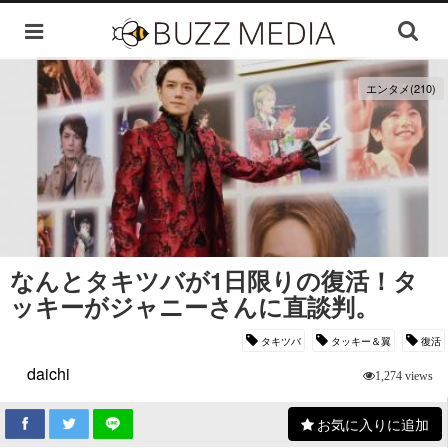
エンタメ(210)
なんとタキツバが1日限りの復活！タ
ッキーがジャニーさんに直談判。
タキツバ
タッキー＆翼
復活
daichi
1,274 views
お気に入りに追加