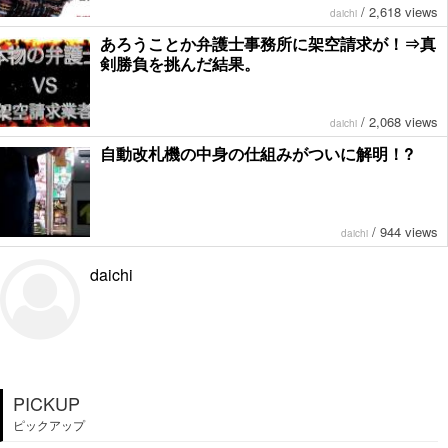
/
2,618 views
daichi
あろうことか弁護士事務所に架空請求が！⇒真
剣勝負を挑んだ結果。
/
2,068 views
daichi
自動改札機の中身の仕組みがついに解明！?
/
944 views
daichi
daichi
PICKUP
ピックアップ