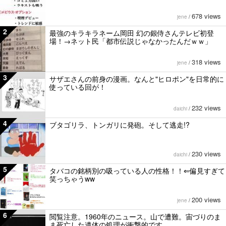
678 views
jene
/
2
最強のキラキラネーム岡田 幻の銀侍さんテレビ初登
場！→ネット民「都市伝説じゃなかったんだｗｗ」
318 views
jene
/
3
サザエさんの前身の漫画。なんと"ヒロポン"を日常的に
使っている回が！
232 views
daichi
/
4
ブタゴリラ、トンガリに発砲。そして逃走!?
230 views
daichi
/
5
タバコの銘柄別の吸っている人の性格！！⇐偏見すぎて
笑っちゃうww
200 views
jene
/
6
閲覧注意。1960年のニュース。山で遭難。宙づりのま
ま死亡した遺体の処理が衝撃的です。