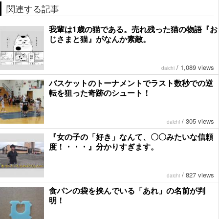
関連する記事
我輩は1歳の猫である。売れ残った猫の物語『お
じさまと猫』がなんか素敵。
/
1,089 views
daichi
バスケットのトーナメントでラスト数秒での逆
転を狙った奇跡のシュート！
/
305 views
daichi
『女の子の「好き」なんて、〇〇みたいな信頼
度！・・・』分かりすぎます。
/
827 views
daichi
食パンの袋を挟んでいる「あれ」の名前が判
明！