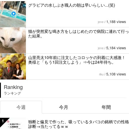
グラビアの水しぶき職人の朝は早いらしい...(笑)
1,188 views
jene
/
猫が突然変な鳴き方をしはじめたので病院に連れて行っ
た結果。
5,184 views
jene
/
山里亮太10年前に注文したコロッケの到着に大感激！
奥様と「もう1回注文しよう」⇒今は24年待ち。
5,108 views
riku
/
Ranking
ランキング
今週
今月
年間
1
独断と偏見で作った、吸っているタバコの銘柄での性格
診断→当たってるｗｗ