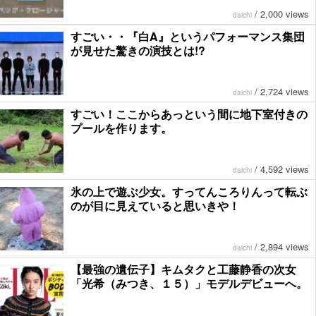
/
2,000 views
daichi
すごい・・『白A』というパフォーマンス集団
が見せた驚きの演技とは!?
/
2,724 views
daichi
すごい！ここからあっという間に地下室付きの
プールを作ります。
/
4,592 views
daichi
氷の上で遊ぶ少女。すってんころりんって転ぶ
のが目に見えていると思いきや！
/
2,894 views
daichi
【最強の遺伝子】キムタクと工藤静香の次女
「光希（みつき、１５）」モデルデビューへ。