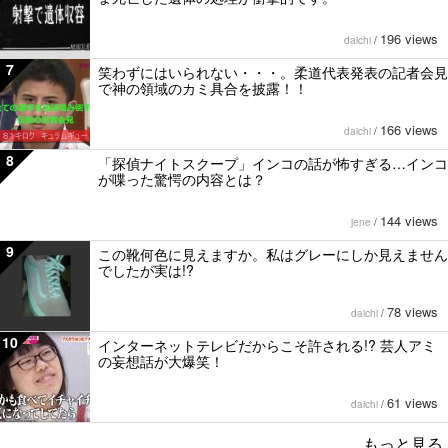
196 views
daichi
/
7
笑わずにはいられない・・・。柔道代表発表の記者会見
で神の領域のカミ具合を披露！！
166 views
daichi
/
8
「探偵ナイトスクープ」インコの話が怖すぎる…インコ
が喋った驚愕の内容とは？
144 views
jene
/
9
この靴何色に見えますか。私はグレーにしか見えません
でしたが実は!?
78 views
daichi
/
10
インターネットテレビだからこそ許される!? 芸人アミ
の妄想話が大爆笑！
61 views
daichi
/
もっと見る