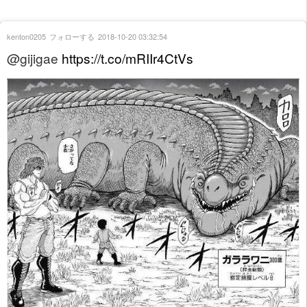
kenton0205
フォローする
2018-10-20 03:32:54
@gijigae
https://t.co/mRIIr4CtVs