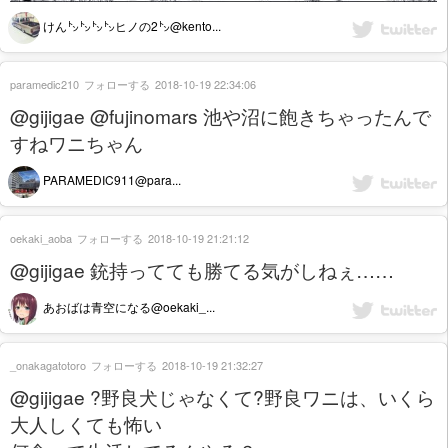
けん㌧㌧㌧㌧ヒノの2㌧@kento...
paramedic210
フォローする
2018-10-19 22:34:06
@gijigae @fujinomars 池や沼に飽きちゃったんで
すねワニちゃん
PARAMEDIC911@para...
oekaki_aoba
フォローする
2018-10-19 21:21:12
@gijigae 銃持ってても勝てる気がしねぇ……
あおばは青空になる@oekaki_...
_onakagatotoro
フォローする
2018-10-19 21:32:27
@gijigae ?野良犬じゃなくて?野良ワニは、いくら
大人しくても怖い