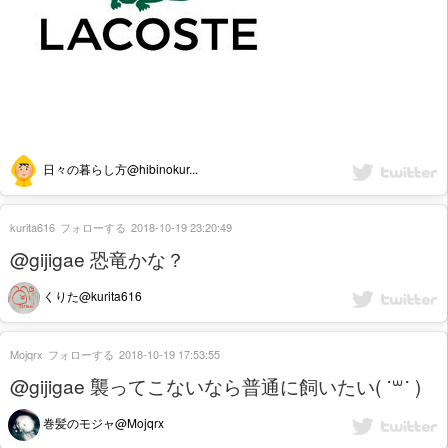
日々の暮らし方@hibinokur...
kurita616
フォローする
2018-10-19 23:20:49
@gijigae 恐竜かな？
くりた@kurita616
Mojqrx
フォローする
2018-10-19 17:53:55
@gijigae 襲ってこないなら普通に飼いたい( ˙꒳​˙ )
巻髪のモジャ@Mojqrx