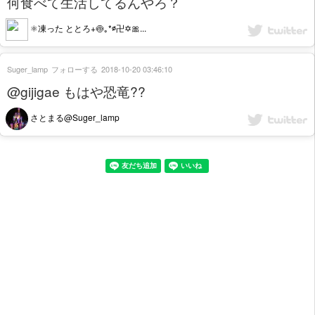
何食べて生活してるんやろ？
⚛️凍った ととろ+🍥｡*∅卍✡🎀...
Suger_lamp
フォローする
2018-10-20 03:46:10
@gijigae もはや恐竜??
さとまる@Suger_lamp