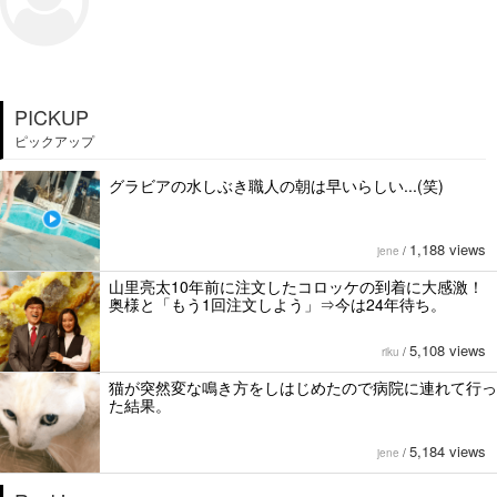
PICKUP
ピックアップ
グラビアの水しぶき職人の朝は早いらしい...(笑)
1,188 views
jene
/
山里亮太10年前に注文したコロッケの到着に大感激！
奥様と「もう1回注文しよう」⇒今は24年待ち。
5,108 views
riku
/
猫が突然変な鳴き方をしはじめたので病院に連れて行っ
た結果。
5,184 views
jene
/