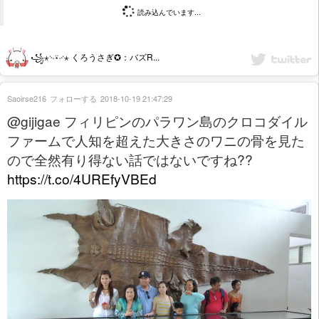
読み込んでいます...
꧁⋆࿙⍣࿚⋆ くろうさぎ✪：バズR...
Saoirse216
フォローする
2018-10-19 21:47:29
@gijigae フィリピンのパラワン島のクロコダイル
ファームで人知を超えた大きさのワニの骨を見た
ので全然有り得ない話ではないですね??
https://t.co/4UREfyVBEd