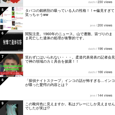
230 views
daichi
/
5
タバコの銘柄別の吸っている人の性格！！⇐偏見すぎて
笑っちゃうww
200 views
jene
/
6
閲覧注意。1960年のニュース。山で遭難。宙づりのま
ま死亡した遺体の処理が衝撃的です。
196 views
daichi
/
7
笑わずにはいられない・・・。柔道代表発表の記者会見
で神の領域のカミ具合を披露！！
166 views
daichi
/
8
「探偵ナイトスクープ」インコの話が怖すぎる…インコ
が喋った驚愕の内容とは？
144 views
jene
/
9
この靴何色に見えますか。私はグレーにしか見えません
でしたが実は!?