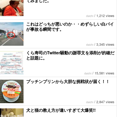
てみました。
/
1,212 views
daichi
これはどっちが悪いのか・・めずらしい白バイ
が事故る瞬間です。
/
3,345 views
daichi
くら寿司のTwitter騒動の謝罪文を添削が的確だ
と話題に。
/
15,581 views
daichi
プッチンプリンから大胆な挑戦状が届く！！
/
2,847 views
daichi
犬と猫の教え方が違いすぎて大爆笑!!