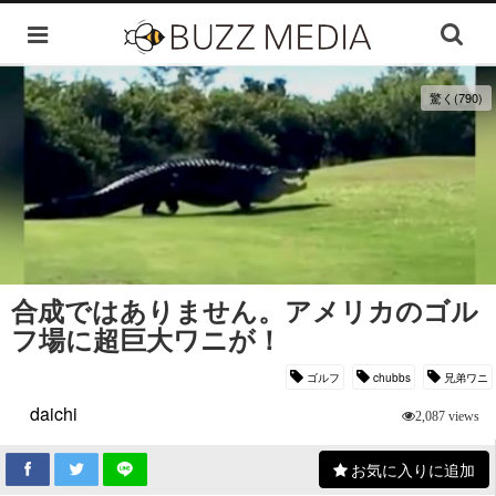
驚く(790)
合成ではありません。アメリカのゴル
フ場に超巨大ワニが！
ゴルフ
chubbs
兄弟ワニ
daichi
2,087 views
お気に入りに追加