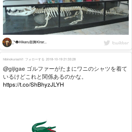
¨̮*🎃Hikaru鼓舞Kirar...
hibinokurashi1
フォローする
2018-10-19 21:33:28
@gijigae ゴルファーがたまにワニのシャツを着て
いるけどこれと関係あるのかな。
https://t.co/ShBhyzJLYH