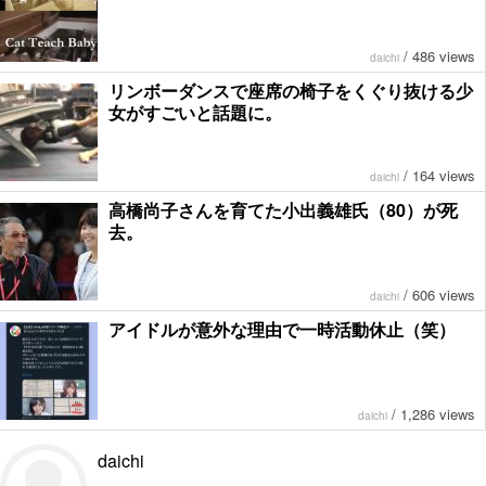
/
486 views
daichi
リンボーダンスで座席の椅子をくぐり抜ける少
女がすごいと話題に。
/
164 views
daichi
高橋尚子さんを育てた小出義雄氏（80）が死
去。
/
606 views
daichi
アイドルが意外な理由で一時活動休止（笑）
/
1,286 views
daichi
daichi