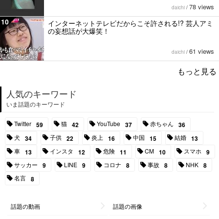
78 views
daichi
/
10
インターネットテレビだからこそ許される!? 芸人アミ
の妄想話が大爆笑！
61 views
daichi
/
もっと見る
人気のキーワード
いま話題のキーワード
Twitter
猫
YouTube
赤ちゃん
59
42
37
36
犬
子供
炎上
中国
結婚
34
22
16
15
13
車
インスタ
危険
CM
スマホ
13
12
11
10
9
サッカー
LINE
コロナ
事故
NHK
9
9
8
8
8
名言
8
話題の動画
話題の画像