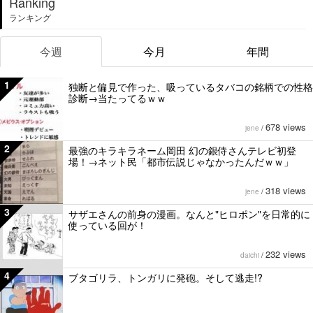
Ranking
ランキング
今週
今月
年間
1
独断と偏見で作った、吸っているタバコの銘柄での性格
診断→当たってるｗｗ
678 views
jene
/
2
最強のキラキラネーム岡田 幻の銀侍さんテレビ初登
場！→ネット民「都市伝説じゃなかったんだｗｗ」
318 views
jene
/
3
サザエさんの前身の漫画。なんと"ヒロポン"を日常的に
使っている回が！
232 views
daichi
/
4
ブタゴリラ、トンガリに発砲。そして逃走!?