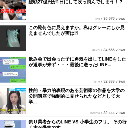
総額27億円が1日にして吹っ飛んでしまう！？
/
35,676 views
riku
この靴何色に見えますか。私はグレーにしか見
えませんでしたが実は!?
/
34,666 views
daichi
飲み会で出会った子に勇気を出してLINEをした
が返事が来ず・・・最後に送ったLINE...
/
32,888 views
jene
性的・暴力的表現のある芸術家の作品を大学の
公開講座で強制的に見せられたなどとして大
学...
/
32,444 views
makoto
釣り業者からのLINE VS 小学生のフリ。 その行
く末が爆笑です。