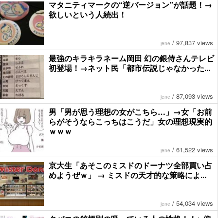
マタニティマークの“逆バージョン”が話題！→
欲しいという人続出！
/
97,837 views
jene
最強のキラキラネーム岡田 幻の銀侍さんテレビ
初登場！→ネット民「都市伝説じゃなかった...
/
87,093 views
jene
男「男が思う理想の女がこちら…」→女「お前
らがそうならこっちはこうだ」女の理想現実的
ｗｗｗ
/
61,522 views
jene
京大生「あそこのミスドのドーナツ全部買い占
めようぜｗ」 → ミスドの天才的な策略によ...
/
54,034 views
jene