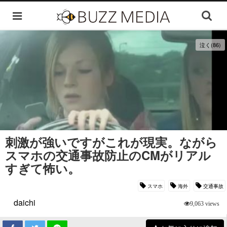
泣く(86)
刺激が強いですがこれが現実。ながら
スマホの交通事故防止のCMがリアル
すぎて怖い。
スマホ
海外
交通事故
daichi
9,063 views