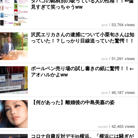
タバコの銘柄別の吸っている人の性格！！⇐偏
見すぎて笑っちゃうww
/
53,764 views
jene
沢尻エリカさんの逮捕について小栗旬さんは知
っていた！？しっかり目線送っていた驚愕！！
/
51,291 views
jene
ボールペン売り場の試し書きの紙に驚愕！！←
アオハルかよww
/
46,187 views
jene
【何があった】離婚後の中島美嘉の姿
/
42,463 views
sunset
コロナ自粛反対デモin横浜。「横浜には騒ぎが