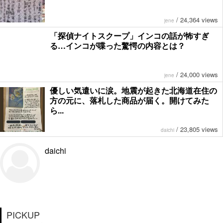
/
24,364 views
jene
「探偵ナイトスクープ」インコの話が怖すぎ
る…インコが喋った驚愕の内容とは？
/
24,000 views
jene
優しい気遣いに涙。地震が起きた北海道在住の
方の元に、落札した商品が届く。開けてみた
ら...
/
23,805 views
daichi
daichi
PICKUP