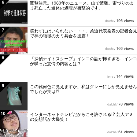
6
閲覧注意。1960年のニュース。山で遭難。宙づりのま
ま死亡した遺体の処理が衝撃的です。
196 views
daichi
/
7
笑わずにはいられない・・・。柔道代表発表の記者会見
で神の領域のカミ具合を披露！！
166 views
daichi
/
8
「探偵ナイトスクープ」インコの話が怖すぎる…インコ
が喋った驚愕の内容とは？
144 views
jene
/
9
この靴何色に見えますか。私はグレーにしか見えません
でしたが実は!?
78 views
daichi
/
10
インターネットテレビだからこそ許される!? 芸人アミ
の妄想話が大爆笑！
61 views
daichi
/