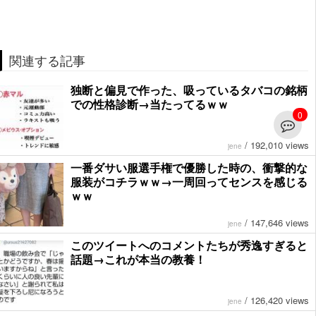
関連する記事
独断と偏見で作った、吸っているタバコの銘柄
での性格診断→当たってるｗｗ
0
/
192,010 views
jene
一番ダサい服選手権で優勝した時の、衝撃的な
服装がコチラｗｗ→一周回ってセンスを感じる
ｗｗ
/
147,646 views
jene
このツイートへのコメントたちが秀逸すぎると
話題→これが本当の教養！
/
126,420 views
jene