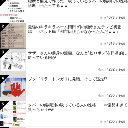
独断と偏見で作った、吸っているタバコの銘柄での性格
診断→当たってるｗｗ
678 views
jene
/
2
最強のキラキラネーム岡田 幻の銀侍さんテレビ初登
場！→ネット民「都市伝説じゃなかったんだｗｗ」
318 views
jene
/
3
サザエさんの前身の漫画。なんと"ヒロポン"を日常的に
使っている回が！
232 views
daichi
/
4
ブタゴリラ、トンガリに発砲。そして逃走!?
230 views
daichi
/
5
タバコの銘柄別の吸っている人の性格！！⇐偏見すぎて
笑っちゃうww
200 views
jene
/