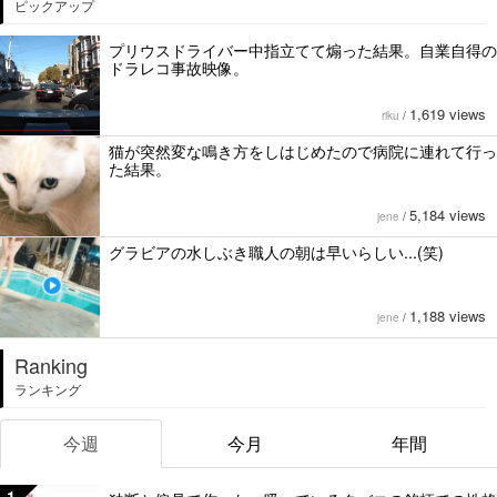
ピックアップ
プリウスドライバー中指立てて煽った結果。自業自得の
ドラレコ事故映像。
1,619 views
riku
/
猫が突然変な鳴き方をしはじめたので病院に連れて行っ
た結果。
5,184 views
jene
/
グラビアの水しぶき職人の朝は早いらしい...(笑)
1,188 views
jene
/
Ranking
ランキング
今週
今月
年間
1