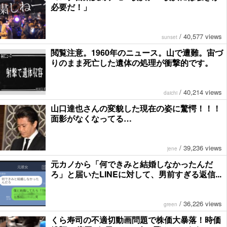
必要だ！」
/
40,577 views
sunset
閲覧注意。1960年のニュース。山で遭難。宙づ
りのまま死亡した遺体の処理が衝撃的です。
/
40,214 views
daichi
山口達也さんの変貌した現在の姿に驚愕！！！
面影がなくなってる…
/
39,236 views
jene
元カノから「何できみと結婚しなかったんだ
ろ」と届いたLINEに対して、男前すぎる返信...
/
36,226 views
green
くら寿司の不適切動画問題で株価大暴落！時価