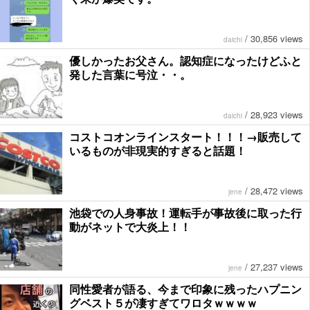
/
30,856 views
daichi
優しかったお父さん。認知症になったけどふと
発した言葉に号泣・・。
/
28,923 views
daichi
コストコオンラインスタート！！！→販売して
いるものが非現実的すぎると話題！
/
28,472 views
jene
池袋での人身事故！運転手が事故後に取った行
動がネットで大炎上！！
/
27,237 views
jene
同性愛者が語る、今まで印象に残ったハプニン
グベスト５が凄すぎてワロタｗｗｗｗ