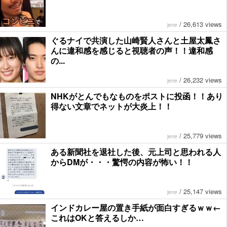
/
26,613 views
jene
ぐるナイで共演した山崎賢人さんと土屋太鳳さ
んに違和感を感じると視聴者の声！！違和感
の...
/
26,232 views
jene
NHKがとんでもなものをポストに投函！！あり
得ない文章でネットが大炎上！！
/
25,779 views
jene
ある新聞社を退社した後、元上司と思われる人
からDMが・・・驚愕の内容が怖い！！
/
25,147 views
jene
インドカレー屋の置き手紙が面白すぎるｗｗ←
これはOKと答えるしか…