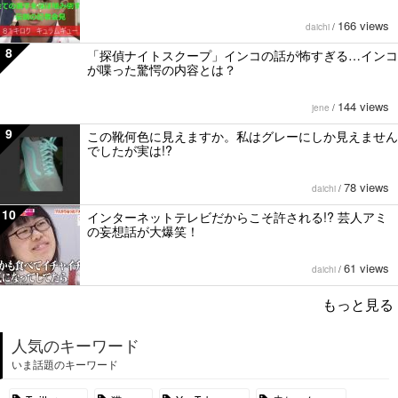
166 views
daichi
/
8
「探偵ナイトスクープ」インコの話が怖すぎる…インコ
が喋った驚愕の内容とは？
144 views
jene
/
9
この靴何色に見えますか。私はグレーにしか見えません
でしたが実は!?
78 views
daichi
/
10
インターネットテレビだからこそ許される!? 芸人アミ
の妄想話が大爆笑！
61 views
daichi
/
もっと見る
人気のキーワード
いま話題のキーワード