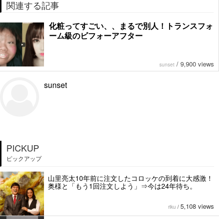
関連する記事
化粧ってすごい、、まるで別人！トランスフォ
ーム級のビフォーアフター
/
9,900 views
sunset
sunset
PICKUP
ピックアップ
山里亮太10年前に注文したコロッケの到着に大感激！
奥様と「もう1回注文しよう」⇒今は24年待ち。
5,108 views
riku
/