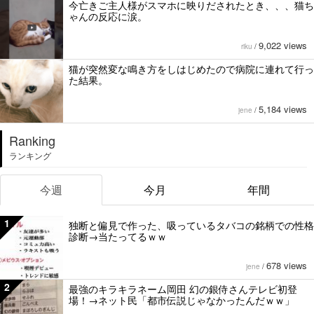
今亡きご主人様がスマホに映りだされたとき、、、猫ち
ゃんの反応に涙。
9,022 views
riku
/
猫が突然変な鳴き方をしはじめたので病院に連れて行っ
た結果。
5,184 views
jene
/
Ranking
ランキング
今週
今月
年間
1
独断と偏見で作った、吸っているタバコの銘柄での性格
診断→当たってるｗｗ
678 views
jene
/
2
最強のキラキラネーム岡田 幻の銀侍さんテレビ初登
場！→ネット民「都市伝説じゃなかったんだｗｗ」