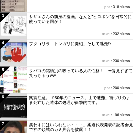
318 views
jene
/
3
サザエさんの前身の漫画。なんと"ヒロポン"を日常的に
使っている回が！
232 views
daichi
/
4
ブタゴリラ、トンガリに発砲。そして逃走!?
230 views
daichi
/
5
タバコの銘柄別の吸っている人の性格！！⇐偏見すぎて
笑っちゃうww
200 views
jene
/
6
閲覧注意。1960年のニュース。山で遭難。宙づりのま
ま死亡した遺体の処理が衝撃的です。
196 views
daichi
/
7
笑わずにはいられない・・・。柔道代表発表の記者会見
で神の領域のカミ具合を披露！！