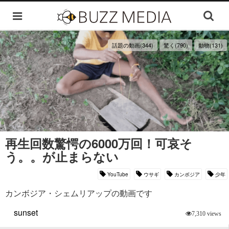
話題の動画(344)
驚く(790)
動物(131)
再生回数驚愕の6000万回！可哀そ
う。。が止まらない
YouTube
ウサギ
カンボジア
少年
カンボジア・シェムリアップの動画です
sunset
7,310 views